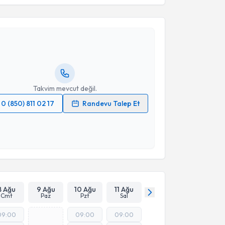
eçkin Kurt
için randevu takvimi talebi oluşturun. Size
 randevu almanız için bir takvim hazırlandığında e-
lgilendireceğiz.
resiniz
Takvim mevcut değil.
0 (850) 811 02 17
Randevu Talep Et
 verilerimin işlenmesine ilişkin
Aydınlatma Metni
'ni
 ve kişisel verilerimin belirtilen kapsamda
esini kabul ediyorum.
Takvim Talebini Gönder
8 Ağu
9 Ağu
10 Ağu
11 Ağu
Cmt
Paz
Pzt
Sal
09:00
09:00
09:00