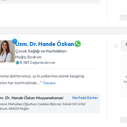
Uzm. Dr. Hande Özkan
Çocuk Sağlığı ve Hastalıkları
Muğla
, Bodrum
5
(
101
Değerlendirme)
ımız doktorumuz, iyi ki yollarımız sizinle kesişmiş.
ka
’nın her kontrolünde...
Devamı
m. Dr. Hande Özkan Muayenehanesi
Haritada Göster
acık Mahallesi Oğuzhan Caddesi Balcılar Sokak NO:2/A2
drum, 48400 Muğla
Randevu T