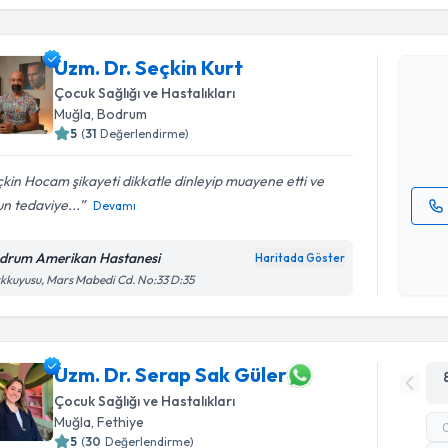
Uzm. Dr. S
Uzm. Dr. Seçkin Kurt
bu uzmandan
Çocuk Sağlığı ve Hastalıkları
posta ile bi
Muğla
, Bodrum
5
(
31
Değerlendirme)
E-posta Ad
kin Hocam şikayeti dikkatle dinleyip muayene etti ve
n tedaviye...
Devamı
Kişisel
okudum
drum Amerikan Hastanesi
Haritada Göster
işlenm
kkuyusu, Mars Mabedi Cd. No:33 D:35
Uzm. Dr. Serap Sak Güler
Çocuk Sağlığı ve Hastalıkları
Muğla
, Fethiye
5
(
30
Değerlendirme)