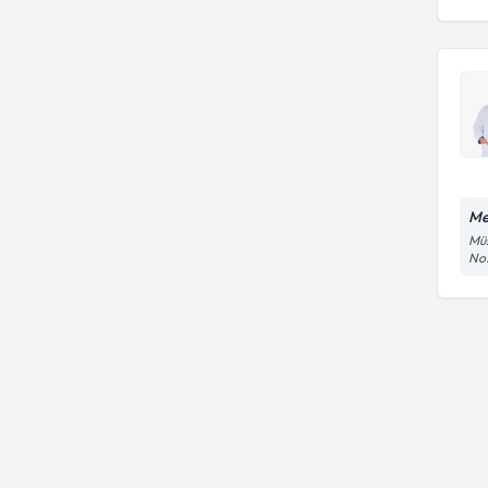
Me
Müs
No: