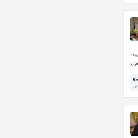
Çocukluk çağının döküntülü
hastalıkları
Seç
uygu
Bo
Tür