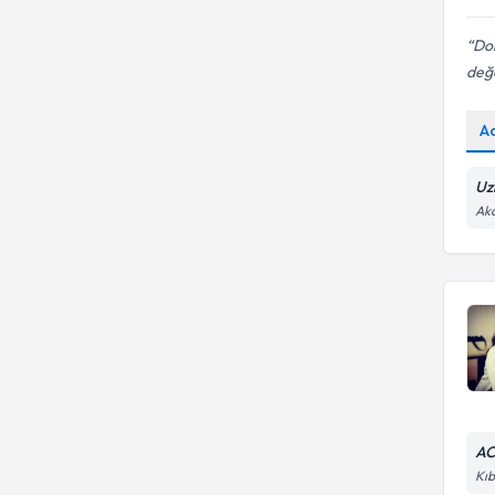
Dok
değe
A
Uz
Aka
AC
Kıb