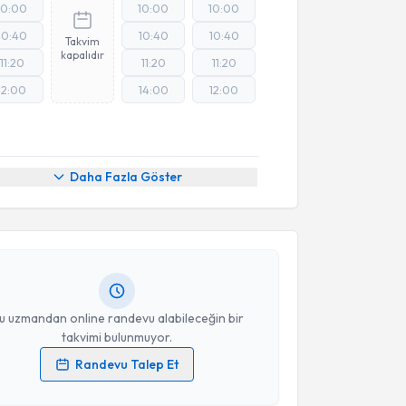
10:00
10:00
10:00
10:40
10:40
10:40
Takvim
kapalıdır
11:20
11:20
11:20
12:00
14:00
12:00
akvimi Talebi
Daha Fazla Göster
Zeynep Karaca
için randevu takvimi talebi oluşturun.
andan randevu almanız için bir takvim
ında e-posta ile bilgilendireceğiz.
resiniz
u uzmandan online randevu alabileceğin bir
takvimi bulunmuyor.
Randevu Talep Et
akvimi Talebi
 verilerimin işlenmesine ilişkin
Aydınlatma Metni
'ni
 ve kişisel verilerimin belirtilen kapsamda