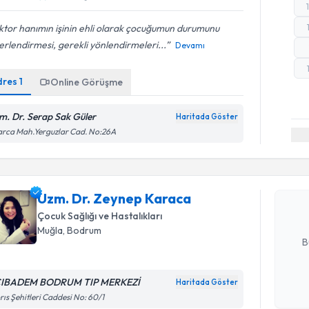
tor hanımın işinin ehli olarak çocuğumun durumunu
rlendirmesi, gerekli yönlendirmeleri...
Devamı
dres
1
Online Görüşme
m. Dr. Serap Sak Güler
Haritada Göster
Randevu T
rca Mah.Yerguzlar Cad. No:26A
Uzm. Dr. 
Size bu uzm
Uzm. Dr. Zeynep Karaca
hazırlandığ
Çocuk Sağlığı ve Hastalıkları
E-posta Ad
Muğla
, Bodrum
B
IBADEM BODRUM TIP MERKEZİ
Haritada Göster
Randevu T
Kişisel
rıs Şehitleri Caddesi No: 60/1
okudum