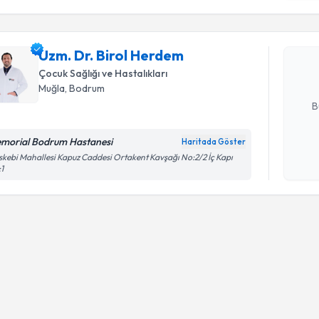
işlenm
Uzm. Dr. 
Size bu uzm
Uzm. Dr. Birol Herdem
hazırlandığ
Çocuk Sağlığı ve Hastalıkları
E-posta Ad
Muğla
, Bodrum
B
morial Bodrum Hastanesi
Haritada Göster
Kişisel
kebi Mahallesi Kapuz Caddesi Ortakent Kavşağı No:2/2 İç Kapı
1
okudum
işlenm