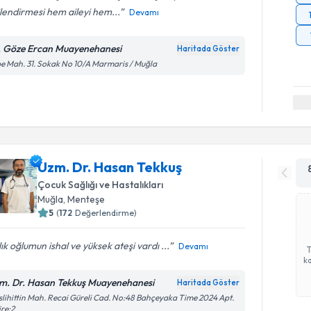
ilendirmesi hem aileyi hem...
Devamı
. Göze Ercan Muayenehanesi
Haritada Göster
e Mah. 31. Sokak No 10/A Marmaris / Muğla
Uzm. Dr. Hasan Tekkuş
Çocuk Sağlığı ve Hastalıkları
Muğla
, Menteşe
5
(
172
Değerlendirme)
ık oğlumun ishal ve yüksek ateşi vardı ...
Devamı
ka
m. Dr. Hasan Tekkuş Muayenehanesi
Haritada Göster
lihittin Mah. Recai Güreli Cad. No:48 Bahçeyaka Time 2024 Apt.
re:2