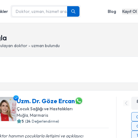
ikler
Blog
Kayıt Ol
ğla
ulayan doktor - uzman bulundu
Uzm. Dr. Göze Ercan
Çocuk Sağlığı ve Hastalıkları
Muğla
, Marmaris
5
(
24
Değerlendirme)
tor hanımın çocuklarla iletişimi ve açıklayıcı