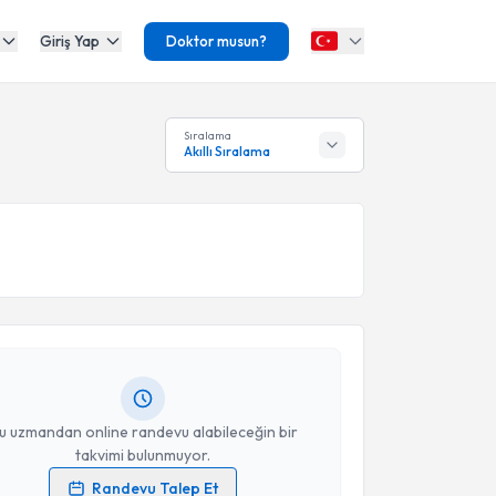
Giriş Yap
Doktor musun?
Sıralama
Akıllı Sıralama
akvimi Talebi
Ersin Sayar
için randevu takvimi talebi oluşturun. Size
 randevu almanız için bir takvim hazırlandığında e-
lgilendireceğiz.
resiniz
u uzmandan online randevu alabileceğin bir
takvimi bulunmuyor.
Randevu Talep Et