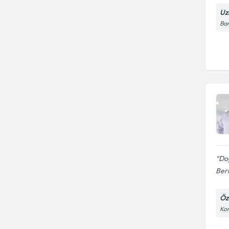
Uz
Bar
Doğ
Berk
Öz
Kon