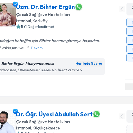
Uzm. Dr. Bihter Ergün
Çocuk Sağlığı ve Hastalıkları
İstanbul
, Kadıköy
5
(
1
Değerlendirme)
nidoğan bebeğim için Bihter hanıma gitmeye başladım.
si yaklaşımı ve...
Devamı
. Bihter Ergün Muayenehanesi
Haritada Göster
debostan, Ethemefendi Caddesi No:14 Kat:2 Daire:6
Dr. Öğr. Üyesi Abdullah Sert
Çocuk Sağlığı ve Hastalıkları
İstanbul
, Küçükçekmece