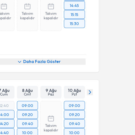
14:45
Takvim
Takvim
Takvim
15:15
palıdır
kapalıdır
kapalıdır
15:30
Daha Fazla Göster
7 Ağu
8 Ağu
9 Ağu
10 Ağu
Cum
Cmt
Paz
Pzt
12:40
09:00
09:00
14:00
09:20
09:20
14:20
09:40
09:40
Takvim
kapalıdır
14:40
10:00
10:00