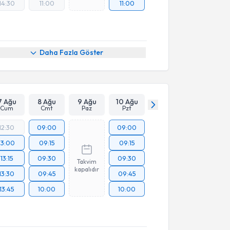
14:30
11:00
11:00
Daha Fazla Göster
7 Ağu
8 Ağu
9 Ağu
10 Ağu
Cum
Cmt
Paz
Pzt
12:30
09:00
09:00
13:00
09:15
09:15
13:15
09:30
09:30
Takvim
kapalıdır
13:30
09:45
09:45
13:45
10:00
10:00