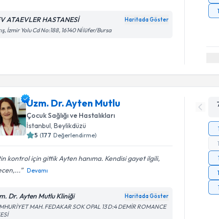
V ATAEVLER HASTANESİ
Haritada Göster
ış, İzmir Yolu Cd No:188, 16140 Ni̇lüfer/Bursa
Uzm. Dr. Ayten Mutlu
Çocuk Sağlığı ve Hastalıkları
İstanbul
, Beylikdüzü
5
(
177
Değerlendirme)
in kontrol için gittik Ayten hanıma. Kendisi gayet ilgili,
cen,...
Devamı
m. Dr. Ayten Mutlu Kliniği
Haritada Göster
MHURİYET MAH. FEDAKAR SOK OPAL 13 D:4 DEMİR ROMANCE
ESİ