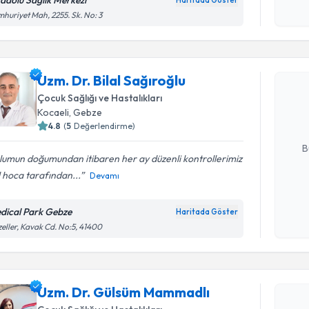
adolu Sağlık Merkezi
Haritada Göster
Kişisel
huriyet Mah, 2255. Sk. No: 3
okudum
Randevu T
işlenm
Uzm. Dr. B
Uzm. Dr. Bilal Sağıroğlu
Size bu uzm
Çocuk Sağlığı ve Hastalıkları
hazırlandığ
Kocaeli
, Gebze
4.8
(
5
Değerlendirme)
E-posta Ad
B
umun doğumundan itibaren her ay düzenli kontrollerimiz
l hoca tarafından...
Devamı
Kişisel
okudum
dical Park Gebze
Haritada Göster
Randevu T
işlenm
eller, Kavak Cd. No:5, 41400
Uzm. Dr.
oluşturun. 
Uzm. Dr. Gülsüm Mammadlı
hazırlandığ