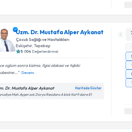
Uzm. Dr. Mustafa Alper Aykanat
Çocuk Sağlığı ve Hastalıkları
Eskişehir
, Tepebaşı
5
(
104
Değerlendirme)
e oglum sonra kizima. Ilgisi alakasi ve tqbiki
ubesine...
Devamı
m. Dr. Mustafa Alper Aykanat
Haritada Göster
nudiye Mah.Ayşen sok.Dorya Residans A blok Kat 9 daire 81