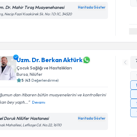
m. Dr. Mahir Tıraş Muayenehanesi
Haritada Göster
ış, Necip Fazıl Kısakürek Sk. No: 1 D:1C, 34520
Uzm. Dr. Berkan Aktürk
Çocuk Sağlığı ve Hastalıkları
Bursa
, Nilüfer
5
(
43
Değerlendirme)
umun dan itibaren bütün muayenelerini ve kontrollerini
an bey yaptı...
Devamı
el Doruk Nilüfer Hastanesi
Haritada Göster
ak Mahallesi, Lefkoşe Cd. No:22, 16110