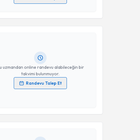
 verilerimin işlenmesine ilişkin
Aydınlatma Metni
'ni
 ve kişisel verilerimin belirtilen kapsamda
akvimi Talebi
esini kabul ediyorum.
ilal Sağıroğlu
için randevu takvimi talebi oluşturun.
Takvim Talebini Gönder
andan randevu almanız için bir takvim
ında e-posta ile bilgilendireceğiz.
resiniz
u uzmandan online randevu alabileceğin bir
takvimi bulunmuyor.
Randevu Talep Et
 verilerimin işlenmesine ilişkin
Aydınlatma Metni
'ni
 ve kişisel verilerimin belirtilen kapsamda
akvimi Talebi
esini kabul ediyorum.
 Gülsüm Mammadlı
için randevu takvimi talebi
Takvim Talebini Gönder
Size bu uzmandan randevu almanız için bir takvim
ında e-posta ile bilgilendireceğiz.