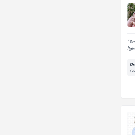
Ye
İlgi
Dr
Cad