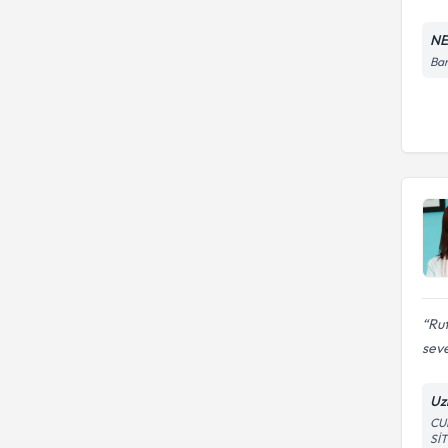
NE
Bar
Rut
seve
Uz
CU
SİT