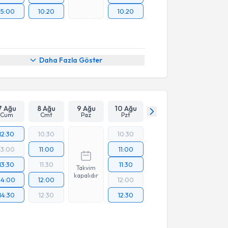
15:00
10:20
10:20
Daha Fazla Göster
7 Ağu
8 Ağu
9 Ağu
10 Ağu
Cum
Cmt
Paz
Pzt
12:30
10:30
10:30
13:00
11:00
11:00
13:30
11:30
11:30
Takvim
kapalıdır
14:00
12:00
12:00
14:30
12:30
12:30