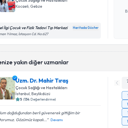
Çocuk Sağlığı ve Hastalıkları
E-posta Ad
Kocaeli
, Gebze
B
el İlgi Çocuk ve Fizik Tedavi Tıp Merkezi
Haritada Göster
Kişisel
an Yılmaz, İstasyon Cd. No:627
okudum
işlenm
enize yakın diğer uzmanlar
Uzm. Dr. Mahir Tıraş
Çocuk Sağlığı ve Hastalıkları
İstanbul
, Beylikdüzü
5
(
134
Değerlendirme)
lum doğduğundan berli güvenerek gittiğim bir
torumuz. Gözümüz kapalı...
Devamı