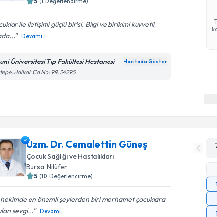
5
(
1
Değerlendirme)
uklar ile iletişimi güçlü birisi. Bilgi ve birikimi kuvvetli,
ka
da...
Devamı
runi Üniversitesi Tıp Fakültesi Hastanesi
Haritada Göster
tepe, Halkalı Cd No: 99, 34295
Uzm. Dr. Cemalettin Güneş
Çocuk Sağlığı ve Hastalıkları
Bursa
, Nilüfer
5
(
10
Değerlendirme)
r hekimde en önemli şeylerden biri merhamet çocuklara
lan sevgi...
Devamı