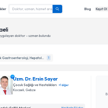
ikler
Blog
Kayıt Ol
aeli
ygulayan doktor - uzman bulundu
Randevu T
Çocuk Gastroenteroloji, Hepatoloji ve Beslenme
1
Uzm. Dr. 
bu uzmandan
Uzm. Dr. Ersin Sayar
posta ile bi
Çocuk Sağlığı ve Hastalıkları
+
1
diğer
E-posta Ad
Kocaeli
, Gebze
B