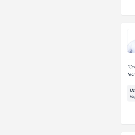
Onc
tecr
Uz
Hoş