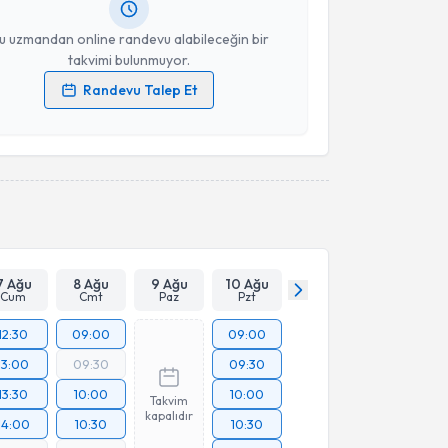
resiniz
u uzmandan online randevu alabileceğin bir
takvimi bulunmuyor.
Randevu Talep Et
 verilerimin işlenmesine ilişkin
Aydınlatma Metni
'ni
 ve kişisel verilerimin belirtilen kapsamda
esini kabul ediyorum.
Takvim Talebini Gönder
7 Ağu
8 Ağu
9 Ağu
10 Ağu
Cum
Cmt
Paz
Pzt
12:30
09:00
09:00
13:00
09:30
09:30
13:30
10:00
10:00
Takvim
kapalıdır
14:00
10:30
10:30