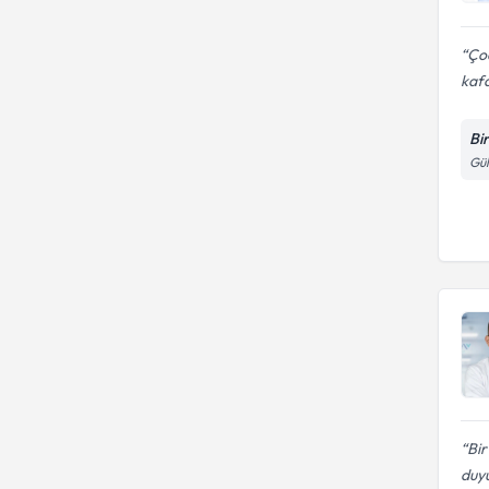
Çoc
kafa
Bi
Gül
Bi
duyu