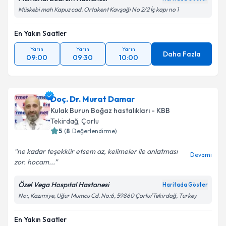
Müskebi mah Kapuz cad. Ortakent Kavşağı No 2/2 İç kapı no 1
En Yakın Saatler
Yarın
Yarın
Yarın
Daha Fazla
09:00
09:30
10:00
Doç. Dr. Murat Damar
Kulak Burun Boğaz hastalıkları - KBB
Tekirdağ
,
Çorlu
5
(
8
Değerlendirme)
ne kadar teşekkür etsem az, kelimeler ile anlatması
Devamı
zor. hocam...
Özel Vega Hospıtal Hastanesi
Haritada Göster
No:, Kazımiye, Uğur Mumcu Cd. No:6, 59860 Çorlu/Tekirdağ, Turkey
En Yakın Saatler