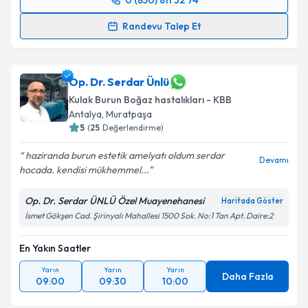
0 (850) 811 32 74
Randevu Takvimi Talebi
Randevu Talep Et
Dr. Öğr. Üyesi Lütfü Şeneldir
için randevu takvimi
talebi oluşturun. Size bu uzmandan randevu almanız
için bir takvim hazırlandığında e-posta ile
Op. Dr. Serdar Ünlü
bilgilendireceğiz.
Kulak Burun Boğaz hastalıkları - KBB
Antalya
,
Muratpaşa
E-posta Adresiniz
5
(
25
Değerlendirme)
haziranda burun estetik amelyatı oldum serdar
Devamı
hocada. kendisi mükhemmel...
Kişisel verilerimin işlenmesine ilişkin
Aydınlatma
Op. Dr. Serdar ÜNLÜ Özel Muayenehanesi
Haritada Göster
Metni
'ni okudum ve kişisel verilerimin belirtilen
İsmet Gökşen Cad. Şirinyalı Mahallesi 1500 Sok. No:1 Tan Apt. Daire:2
kapsamda işlenmesini kabul ediyorum.
En Yakın Saatler
Takvim Talebini Gönder
Yarın
Yarın
Yarın
Daha Fazla
09:00
09:30
10:00