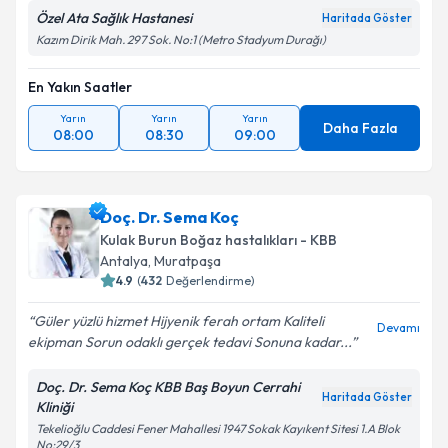
Özel Ata Sağlık Hastanesi
Haritada Göster
Kazım Dirik Mah. 297 Sok. No:1 (Metro Stadyum Durağı)
En Yakın Saatler
Yarın
Yarın
Yarın
Daha Fazla
08:00
08:30
09:00
Doç. Dr. Sema Koç
Kulak Burun Boğaz hastalıkları - KBB
Antalya
,
Muratpaşa
4.9
(
432
Değerlendirme)
Güler yüzlü hizmet Hijyenik ferah ortam Kaliteli
Devamı
ekipman Sorun odaklı gerçek tedavi Sonuna kadar...
Doç. Dr. Sema Koç KBB Baş Boyun Cerrahi
Haritada Göster
Kliniği
Tekelioğlu Caddesi Fener Mahallesi 1947 Sokak Kayıkent Sitesi 1.A Blok
No:29/3