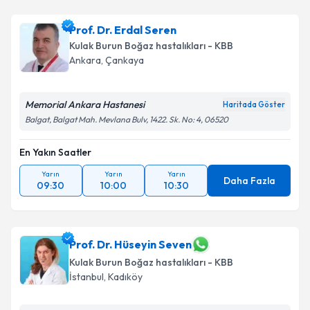
Prof. Dr. Erdal Seren
Kulak Burun Boğaz hastalıkları - KBB
Ankara
,
Çankaya
Memorial Ankara Hastanesi
Haritada Göster
Balgat, Balgat Mah. Mevlana Bulv, 1422. Sk. No: 4, 06520
En Yakın Saatler
Yarın
Yarın
Yarın
Daha Fazla
09:30
10:00
10:30
Prof. Dr. Hüseyin Seven
Kulak Burun Boğaz hastalıkları - KBB
İstanbul
,
Kadıköy