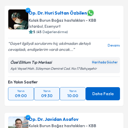
Op. Dr. Huri Sultan Özbilen
Kulak Burun Boğaz hastalıkları - KBB
İstanbul
,
Esenyurt
5
(
45
Değerlendirme)
Gayet ilgiliydi sorularımı hiç sıkılmadan detaylı
Devamı
cevapladı, endişelerim vardı ancak...
Özel Elitium Tıp Merkezi
Haritada Göster
Aşık Veysel Mah. Süleyman Demirel Cad. No:17 Bahçeşehir
En Yakın Saatler
Yarın
Yarın
Yarın
Daha Fazla
09:00
09:30
10:00
Op. Dr. Javidan Asafov
Kulak Burun Boğaz hastalıkları - KBB