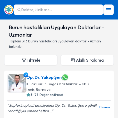
Doktor, klinik ara...
Burun hastalıkları Uygulayan Doktorlar -
Uzmanlar
Toplam
313
Burun hastalıkları
uygulayan doktor - uzman
bulundu.
Filtrele
Akıllı Sıralama
Op. Dr. Yakup Şen
Kulak Burun Boğaz hastalıkları - KBB
İzmir
,
Bornova
5
(
27
Değerlendirme)
Septorinoplasti ameliyatımı Op. Dr. Yakup Şen’e gönül
Devamı
rahatlığıyla emanet ettim...