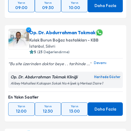
Yarın
Yarın
Yarın
Daha Fazla
09:00
09:30
10:00
Op. Dr. Abdurrahman Tokmak
Kulak Burun Boğaz hastalıkları - KBB
İstanbul
,
Silivri
5
(
23
Değerlendirme)
Devamı
Bu site üzerinden doktor beye . . tarihinde ...
Op. Dr. Abdurrahman Tokmak Kliniği
Haritada Göster
Alibey Mahallesi Kızkapan Sokak No:4 İpek iş Merkezi Daire 1
En Yakın Saatler
Yarın
Yarın
Yarın
Daha Fazla
12:00
12:30
13:00