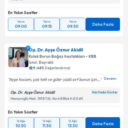
En Yakın Saatler
Yarın
Yarın
Yarın
Daha Fazla
09:00
09:15
09:30
Op. Dr. Ayşe Öznur Akidil
Kulak Burun Boğaz hastalıkları - KBB
İzmir
,
Bayraklı
5
(
485
Değerlendirme)
Devamı
Ayşe hocam, çok tatlı ve güler yüzlü sırf bunun için...
Op. Dr. Ayşe Öznur Akidil
Haritada Göster
Mansuroğlu Mah. 1593/1 Sk. No:4 B Blok K:8 D:85
En Yakın Saatler
12 Ağu
12 Ağu
12 Ağu
Daha Fazla
10:30
11:30
13:30