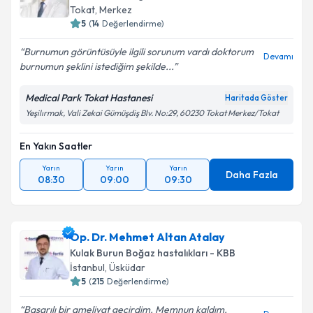
Tokat
,
Merkez
5
(
14
Değerlendirme)
Burnumun görüntüsüyle ilgili sorunum vardı doktorum
Devamı
burnumun şeklini istediğim şekilde...
Medical Park Tokat Hastanesi
Haritada Göster
Yeşilırmak, Vali Zekai Gümüşdiş Blv. No:29, 60230 Tokat Merkez/Tokat
En Yakın Saatler
Yarın
Yarın
Yarın
Daha Fazla
08:30
09:00
09:30
Op. Dr. Mehmet Altan Atalay
Kulak Burun Boğaz hastalıkları - KBB
İstanbul
,
Üsküdar
5
(
215
Değerlendirme)
Başarılı bir ameliyat geçirdim. Memnun kaldım.