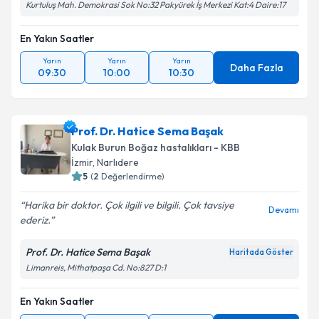
Kurtuluş Mah. Demokrasi Sok No:32 Pakyürek İş Merkezi Kat:4 Daire:17
En Yakın Saatler
Yarın
Yarın
Yarın
Daha Fazla
09:30
10:00
10:30
Prof. Dr. Hatice Sema Başak
Kulak Burun Boğaz hastalıkları - KBB
İzmir
,
Narlıdere
5
(
2
Değerlendirme)
Harika bir doktor. Çok ilgili ve bilgili. Çok tavsiye
Devamı
ederiz.
Prof. Dr. Hatice Sema Başak
Haritada Göster
Limanreis, Mithatpaşa Cd. No:827 D:1
En Yakın Saatler