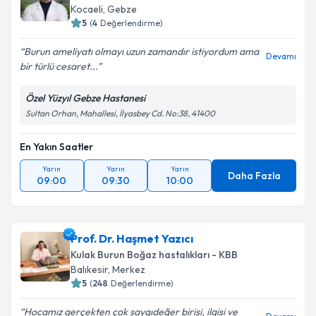
Kocaeli
,
Gebze
5
(
4
Değerlendirme)
Burun ameliyatı olmayı uzun zamandır istiyordum ama
Devamı
bir türlü cesaret...
Özel Yüzyıl Gebze Hastanesi
Sultan Orhan, Mahallesi, İlyasbey Cd. No:38, 41400
En Yakın Saatler
Yarın
Yarın
Yarın
Daha Fazla
09:00
09:30
10:00
Prof. Dr. Haşmet Yazıcı
Kulak Burun Boğaz hastalıkları - KBB
Balıkesir
,
Merkez
5
(
248
Değerlendirme)
Hocamız gerçekten çok saygıdeğer birisi, ilgisi ve