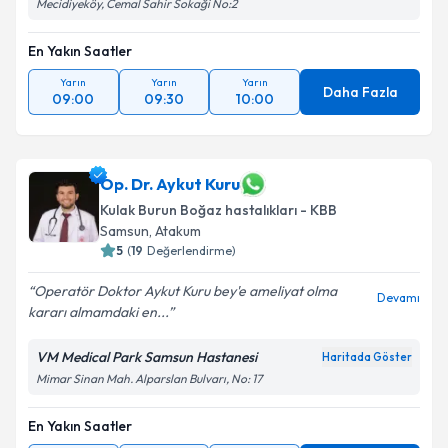
Mecidiyeköy, Cemal Sahir Sokaği No:2
En Yakın Saatler
Yarın
Yarın
Yarın
Daha Fazla
09:00
09:30
10:00
Op. Dr. Aykut Kuru
Kulak Burun Boğaz hastalıkları - KBB
Samsun
,
Atakum
5
(
19
Değerlendirme)
Operatör Doktor Aykut Kuru bey'e ameliyat olma
Devamı
kararı almamdaki en...
VM Medical Park Samsun Hastanesi
Haritada Göster
Mimar Sinan Mah. Alparslan Bulvarı, No: 17
En Yakın Saatler