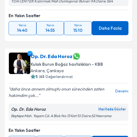
YDA CENTER Kızılırmak Mah Dumlupınar Bulvarı 9A Daire: 564
En Yakın Saatler
Yarın
Yarın
Yarın
Daha Fazla
14:40
14:55
15:10
Op. Dr. Eda Horoz
Kulak Burun Boğaz hastalıkları - KBB
Ankara
,
Çankaya
5
(
45
Değerlendirme)
daha önce annem olmuştu onun sürecinden zaten
Devamı
hakimdim çok...
Op. Dr. Eda Horoz
Haritada Göster
Beştepe Mah. Yaşam Cd. A Blok No:13 Kat:10 Daire:52 Neorama
En Yakın Saatler