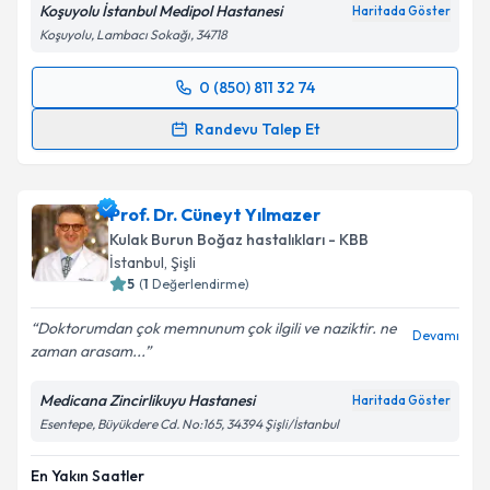
Koşuyolu İstanbul Medipol Hastanesi
Haritada Göster
Koşuyolu, Lambacı Sokağı, 34718
0 (850) 811 32 74
Randevu Takvimi Talebi
Randevu Talep Et
Prof. Dr. Hüseyin Seven
için randevu takvimi talebi
oluşturun. Size bu uzmandan randevu almanız için bir
Prof. Dr. Cüneyt Yılmazer
takvim hazırlandığında e-posta ile bilgilendireceğiz.
Kulak Burun Boğaz hastalıkları - KBB
E-posta Adresiniz
İstanbul
,
Şişli
5
(
1
Değerlendirme)
Doktorumdan çok memnunum çok ilgili ve naziktir. ne
Devamı
zaman arasam...
Kişisel verilerimin işlenmesine ilişkin
Aydınlatma
Metni
'ni okudum ve kişisel verilerimin belirtilen
Medicana Zincirlikuyu Hastanesi
Haritada Göster
kapsamda işlenmesini kabul ediyorum.
Esentepe, Büyükdere Cd. No:165, 34394 Şişli/İstanbul
En Yakın Saatler
Takvim Talebini Gönder