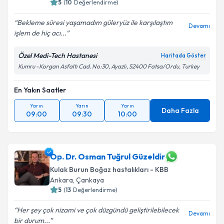
5
(
10
Değerlendirme)
Bekleme süresi yaşamadım güleryüz ile karşılaştım
Devamı
işlem de hiç acı...
Özel Medi-Tech Hastanesi
Haritada Göster
Kumru -Korgan Asfaltı Cad. No:30, Ayazlı, 52400 Fatsa/Ordu, Turkey
En Yakın Saatler
Yarın
Yarın
Yarın
Daha Fazla
09:00
09:30
10:00
Op. Dr. Osman Tuğrul Güzeldir
Kulak Burun Boğaz hastalıkları - KBB
Ankara
,
Çankaya
5
(
13
Değerlendirme)
Her şey çok nizami ve çok düzgündü geliştirilebilecek
Devamı
bir durum...