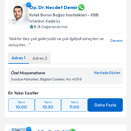
oluşturun. Size bu uzmandan randevu almanız için bir
takvim hazırlandığında e-posta ile bilgilendireceğiz.
Op. Dr. Necdet Demir
Kulak Burun Boğaz hastalıkları - KBB
E-posta Adresiniz
İstanbul
,
Kadıköy
5
(
5
Değerlendirme)
doktor bey çok güleryüzlü ve çok ilgiliydi süreçten ve
Devamı
sonuçtan...
Kişisel verilerimin işlenmesine ilişkin
Aydınlatma
Metni
'ni okudum ve kişisel verilerimin belirtilen
Adres
1
Adres
2
kapsamda işlenmesini kabul ediyorum.
Özel Muayenehane
Haritada Göster
Takvim Talebini Gönder
Suadiye Mahallesi, Bağdat Caddesi, No: 405/8
En Yakın Saatler
Yarın
Yarın
Yarın
Daha Fazla
10:00
10:30
11:00