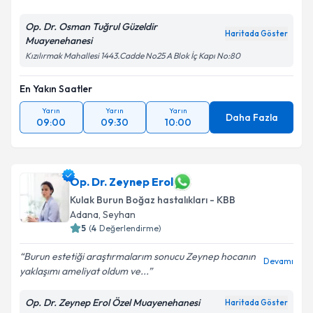
Op. Dr. Osman Tuğrul Güzeldir
Haritada Göster
Muayenehanesi
Kızılırmak Mahallesi 1443.Cadde No25 A Blok İç Kapı No:80
En Yakın Saatler
Yarın
Yarın
Yarın
Daha Fazla
09:00
09:30
10:00
Op. Dr. Zeynep Erol
Kulak Burun Boğaz hastalıkları - KBB
Adana
,
Seyhan
5
(
4
Değerlendirme)
Burun estetiği araştırmalarım sonucu Zeynep hocanın
Devamı
yaklaşımı ameliyat oldum ve...
Op. Dr. Zeynep Erol Özel Muayenehanesi
Haritada Göster