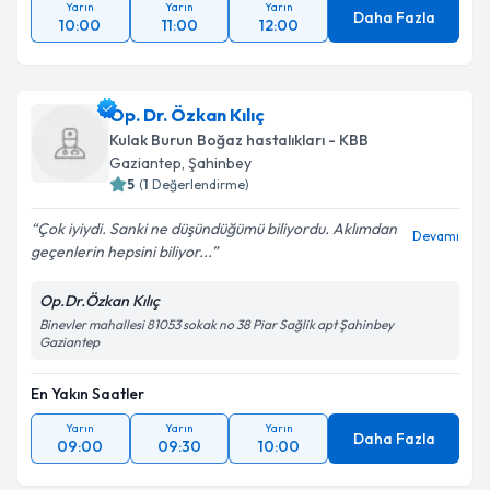
Yarın
Yarın
Yarın
Daha Fazla
10:00
11:00
12:00
Op. Dr. Özkan Kılıç
Kulak Burun Boğaz hastalıkları - KBB
Gaziantep
,
Şahinbey
5
(
1
Değerlendirme)
Çok iyiydi. Sanki ne düşündüğümü biliyordu. Aklımdan
Devamı
geçenlerin hepsini biliyor...
Op.Dr.Özkan Kılıç
Binevler mahallesi 81053 sokak no 38 Piar Sağlik apt Şahinbey
Gaziantep
En Yakın Saatler
Yarın
Yarın
Yarın
Daha Fazla
09:00
09:30
10:00