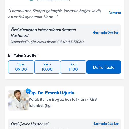
İstanbul’dan Sinop’a gelmiştik, kızımızın boğaz ve diş
Devamı
eti enfeksiyonunun Sinop...
Özel Medicana International Samsun
Haritada Göster
Hastanesi
Yenimahalle, Şht. Mesut Birinci Cd. No:85, 55080
En Yakın Saatler
Yarın
Yarın
Yarın
Daha Fazla
09:00
10:00
11:00
Op. Dr. Emrah Uğurlu
Kulak Burun Boğaz hastalıkları - KBB
İstanbul
,
Şişli
Özel Çevre Hastanesi
Haritada Göster