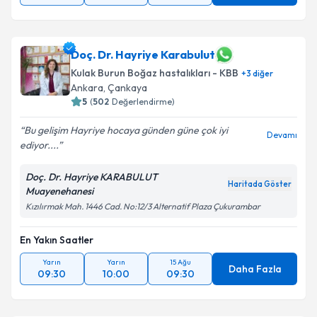
Doç. Dr. Hayriye Karabulut
Kulak Burun Boğaz hastalıkları - KBB
+
3
diğer
Ankara
,
Çankaya
5
(
502
Değerlendirme)
Bu gelişim Hayriye hocaya günden güne çok iyi
Devamı
ediyor....
Doç. Dr. Hayriye KARABULUT
Haritada Göster
Muayenehanesi
Kızılırmak Mah. 1446 Cad. No:12/3 Alternatif Plaza Çukurambar
En Yakın Saatler
Yarın
Yarın
15 Ağu
Daha Fazla
09:30
10:00
09:30