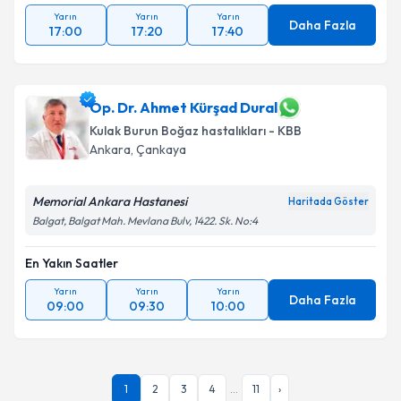
Yarın
Yarın
Yarın
Daha Fazla
17:00
17:20
17:40
Op. Dr. Ahmet Kürşad Dural
Kulak Burun Boğaz hastalıkları - KBB
Ankara
,
Çankaya
Memorial Ankara Hastanesi
Haritada Göster
Balgat, Balgat Mah. Mevlana Bulv, 1422. Sk. No:4
En Yakın Saatler
Yarın
Yarın
Yarın
Daha Fazla
09:00
09:30
10:00
1
2
3
4
...
11
›