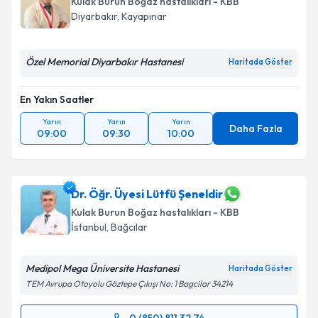
Kulak Burun Boğaz hastalıkları - KBB
Diyarbakır
,
Kayapınar
Özel Memorial Diyarbakır Hastanesi
Haritada Göster
En Yakın Saatler
Yarın
Yarın
Yarın
Daha Fazla
09:00
09:30
10:00
Dr. Öğr. Üyesi Lütfü Şeneldir
Kulak Burun Boğaz hastalıkları - KBB
İstanbul
,
Bağcılar
Medipol Mega Üniversite Hastanesi
Haritada Göster
TEM Avrupa Otoyolu Göztepe Çıkışı No: 1 Bagcilar 34214