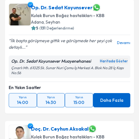
Op. Dr. Sedat Koyunsever
Kulak Burun Boğaz hastalıkları - KBB
Adana
,
Seyhan
5
(
131
Değerlendirme)
İlk başta görüşmeye gittik ve görüşmede her şeyi çok
Devamı
detaylı...
Op. Dr. Sedat Koyunsever Muayenehanesi
Haritada Göster
Çınarlı Mh. 61025 Sk. Sunar Nuri Çomu İş Merkezi A. Blok No:28 İç Kapı
No:56
En Yakın Saatler
Yarın
Yarın
Yarın
Daha Fazla
14:00
14:30
15:00
Doç. Dr. Ceyhun Aksakal
Kulak Burun Boğaz hastalıkları - KBB