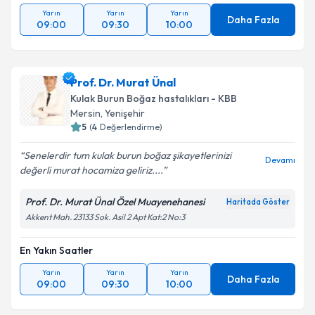
Yarın
Yarın
Yarın
Daha Fazla
09:00
09:30
10:00
Prof. Dr. Murat Ünal
Kulak Burun Boğaz hastalıkları - KBB
Mersin
,
Yenişehir
5
(
4
Değerlendirme)
Senelerdir tum kulak burun boğaz şikayetlerinizi
Devamı
değerli murat hocamiza geliriz....
Prof. Dr. Murat Ünal Özel Muayenehanesi
Haritada Göster
Akkent Mah. 23133 Sok. Asil 2 Apt Kat:2 No:3
En Yakın Saatler
Yarın
Yarın
Yarın
Daha Fazla
09:00
09:30
10:00