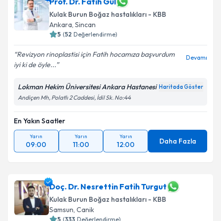
Prof. Dr. Fatih Gül
Kulak Burun Boğaz hastalıkları - KBB
Ankara
,
Sincan
5
(
52
Değerlendirme)
Revizyon rinoplastisi için Fatih hocamıza başvurdum
Devamı
iyi ki de öyle...
Lokman Hekim Üniversitesi Ankara Hastanesi
Haritada Göster
Andiçen Mh, Polatlı 2 Caddesi, İdil Sk. No:44
En Yakın Saatler
Yarın
Yarın
Yarın
Daha Fazla
09:00
11:00
12:00
Doç. Dr. Nesrettin Fatih Turgut
Kulak Burun Boğaz hastalıkları - KBB
Samsun
,
Canik
5
(
333
Değerlendirme)