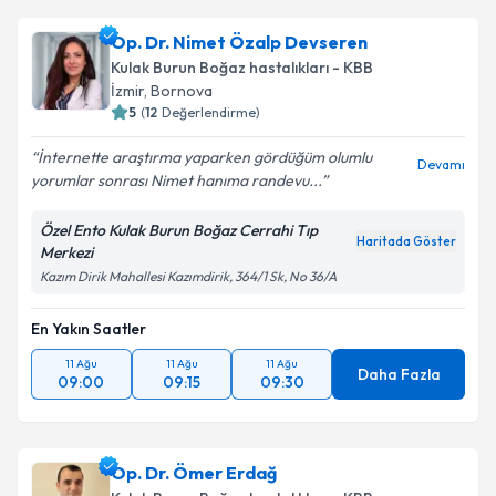
Op. Dr. Nimet Özalp Devseren
Kulak Burun Boğaz hastalıkları - KBB
İzmir
,
Bornova
5
(
12
Değerlendirme)
İnternette araştırma yaparken gördüğüm olumlu
Devamı
yorumlar sonrası Nimet hanıma randevu...
Özel Ento Kulak Burun Boğaz Cerrahi Tıp
Haritada Göster
Merkezi
Kazım Dirik Mahallesi Kazımdirik, 364/1 Sk, No 36/A
En Yakın Saatler
11 Ağu
11 Ağu
11 Ağu
Daha Fazla
09:00
09:15
09:30
Op. Dr. Ömer Erdağ