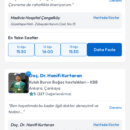
Devamı
Çevreme de rahatlıkla öneriyorum.
Medivia Hospital Çengelköy
Haritada Göster
Güzeltepe Mah. Zübeyde Hanım Cad. No:15
En Yakın Saatler
12 Ağu
12 Ağu
13 Ağu
Daha Fazla
15:30
16:00
15:30
Doç. Dr. Hanifi Kurtaran
Kulak Burun Boğaz hastalıkları - KBB
Ankara
,
Çankaya
5
(
227
Değerlendirme)
Ben hayatımda bu kadar ilgili doktor deneyimli ve
Devamı
tedavi...
Doç. Dr. Hanifi Kurtaran
Haritada Göster