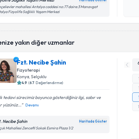
zyolife Sağlıklı Yaşam Merkezi
Haritada Göster
Kişisel
çelievler mahallesi Antalya caddesi no:77 daire:3 Manavgat
alya Fizyolife Sağlıklı Yaşam Merkezi
okudum
işlenm
enize yakın diğer uzmanlar
Fzt. Necibe Şahin
Fizyoterapi
Konya
, Selçuklu
4.9
(
67
Değerlendirme)
ik tedavi sürecimiz boyunca gösterdiğiniz ilgi, sabır ve
r yüzünüz...
Devamı
t. Necibe Şahin
Haritada Göster
çuk Mahallesi Zencefil Sokak Esmira Plaza 1/2