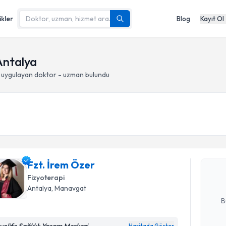
ikler
Blog
Kayıt Ol
Antalya
uygulayan doktor - uzman bulundu
Randevu T
Fzt. İrem
uzmandan ra
Fzt. İrem Özer
posta ile bi
Fizyoterapi
E-posta Ad
Antalya
, Manavgat
B