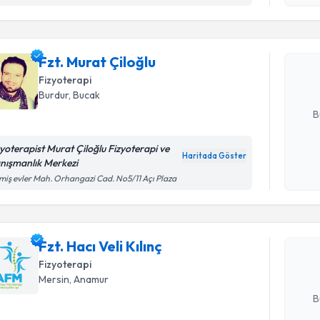
Fzt. Murat
uzmandan ra
Fzt. Murat Çiloğlu
posta ile bi
Fizyoterapi
Burdur
, Bucak
E-posta Ad
B
zyoterapist Murat Çiloğlu Fizyoterapi ve
Haritada Göster
nışmanlık Merkezi
Kişisel
Randevu T
miş evler Mah. Orhangazi Cad. No5/11 Açı Plaza
okudum
işlenm
Fzt. Hacı V
bu uzmandan
Fzt. Hacı Veli Kılınç
posta ile bi
Fizyoterapi
Mersin
, Anamur
E-posta Ad
B