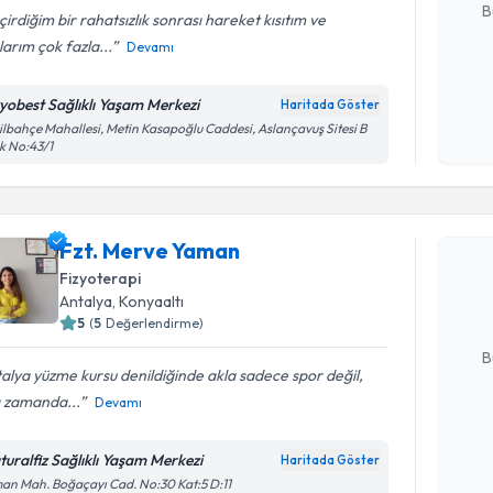
B
irdiğim bir rahatsızlık sonrası hareket kısıtım ve
larım çok fazla...
Devamı
Kişisel
zyobest Sağlıklı Yaşam Merkezi
Haritada Göster
okudum
ilbahçe Mahallesi, Metin Kasapoğlu Caddesi, Aslançavuş Sitesi B
işlenm
k No:43/1
Randevu T
Fzt. Merv
Fzt. Merve Yaman
uzmandan ra
Fizyoterapi
posta ile bi
Antalya
, Konyaaltı
5
(
5
Değerlendirme)
E-posta Ad
B
alya yüzme kursu denildiğinde akla sadece spor değil,
ı zamanda...
Devamı
Kişisel
okudum
turalfiz Sağlıklı Yaşam Merkezi
Haritada Göster
Randevu T
işlenm
an Mah. Boğaçayı Cad. No:30 Kat:5 D:11