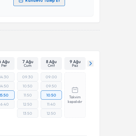
Randevu Talep Et
 verilerimin işlenmesine ilişkin
Aydınlatma Metni
'ni
 ve kişisel verilerimin belirtilen kapsamda
esini kabul ediyorum.
Takvim Talebini Gönder
6 Ağu
7 Ağu
8 Ağu
9 Ağu
Per
Cum
Cmt
Paz
14:30
09:30
09:00
14:50
10:50
09:50
15:50
11:50
10:50
Takvim
kapalıdır
16:40
12:50
11:40
13:50
12:50