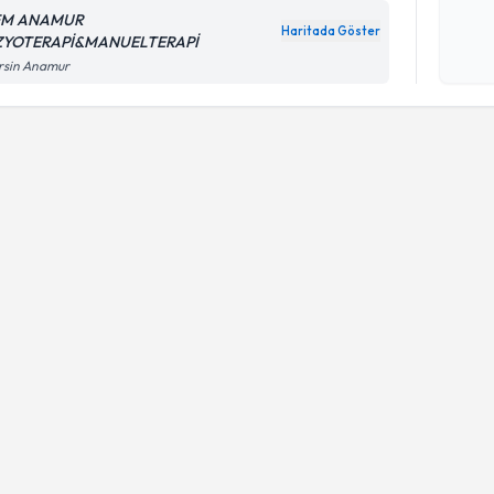
FM ANAMUR
Haritada Göster
ZYOTERAPİ&MANUELTERAPİ
Kişisel
rsin Anamur
okudum
işlenm