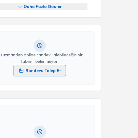
akvimi Talebi
Daha Fazla Göster
fa Erkol
için randevu takvimi talebi oluşturun. Size
 randevu almanız için bir takvim hazırlandığında e-
lgilendireceğiz.
resiniz
u uzmandan online randevu alabileceğin bir
takvimi bulunmuyor.
Randevu Talep Et
 verilerimin işlenmesine ilişkin
Aydınlatma Metni
'ni
 ve kişisel verilerimin belirtilen kapsamda
akvimi Talebi
esini kabul ediyorum.
Takvim Talebini Gönder
 Bestelci
için randevu takvimi talebi oluşturun. Size
 randevu almanız için bir takvim hazırlandığında e-
lgilendireceğiz.
resiniz