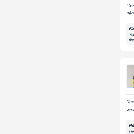
Geç
ağrı
Fi
Yeş
Blo
Ant
ayn
Na
Lim