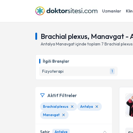
Uzmanlar
Klin
Brachial plexus, Manavgat - 
Antalya
Manavgat
içinde toplam
7
Brachial plexus
İlgili Branşlar
Fizyoterapi
1
Aktif Filtreler
Brachial plexus
Antalya
Manavgat
Şehir
Antalya