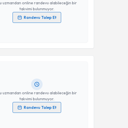
u uzmandan online randevu alabileceğin bir
takvimi bulunmuyor.
Randevu Talep Et
 verilerimin işlenmesine ilişkin
Aydınlatma Metni
'ni
 ve kişisel verilerimin belirtilen kapsamda
esini kabul ediyorum.
akvimi Talebi
Takvim Talebini Gönder
e Yaman
için randevu takvimi talebi oluşturun. Size bu
ndevu almanız için bir takvim hazırlandığında e-
lgilendireceğiz.
resiniz
u uzmandan online randevu alabileceğin bir
takvimi bulunmuyor.
Randevu Talep Et
 verilerimin işlenmesine ilişkin
Aydınlatma Metni
'ni
 ve kişisel verilerimin belirtilen kapsamda
akvimi Talebi
esini kabul ediyorum.