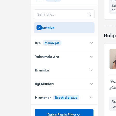
Fi
Bah
Ant
Antalya
Bölg
İlçe
Manavgat
Yakınımda Ara
Branşlar
Konumuma yakın uzmanları
Muratpaşa
göster
Fiz
Kaş
İlgi Alanları
güle
Konyaaltı
Hizmetler
Brachial plexus
Fizyoterapi
Fz
Manavgat
Sel
Mezuniyet
Akupunktur
Daha Fazla Filtre