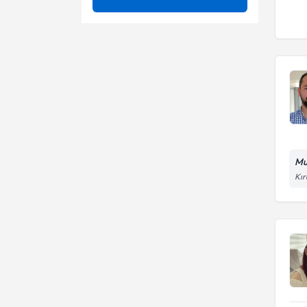
Bel Ağrısı
Ünvan
Ameliyatsız bel fıtığı tedavisi
Bel Fıtığı
Ameliyatsız boyun fıtığı
İstanbul Bilgi Üniversitesi
tedavisi
Beyin Kanamaları
Bel - boyun fıtığı
Fzt.
Bilişsel Terapiler
Brachial plexus
Bobath uygulamaları
Down Sendromu
Mu
Boyun Ağrısı
Duyu terapi
Kır
Boyun Fıtığı
Eklem manüplasyonları
Brachial Plexus
Eklem ve yumuşak doku
mobilizasyon teknikleri
Cadillac Pilates
Elektroterapi
Fizik tedavi