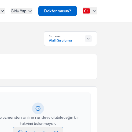
Giriş Yap
Doktor musun?
Sıralama
Akıllı Sıralama
akvimi Talebi
 Özer
için randevu takvimi talebi oluşturun. Size bu
ndevu almanız için bir takvim hazırlandığında e-
lgilendireceğiz.
resiniz
u uzmandan online randevu alabileceğin bir
takvimi bulunmuyor.