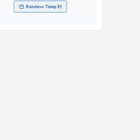
Randevu Talep Et
 verilerimin işlenmesine ilişkin
Aydınlatma Metni
'ni
 ve kişisel verilerimin belirtilen kapsamda
esini kabul ediyorum.
Takvim Talebini Gönder