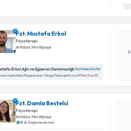
Randevu T
Fzt. Musta
bu uzmandan
Fzt. Mustafa Erkol
posta ile bi
Fizyoterapi
E-posta Ad
Antalya
, Muratpaşa
B
stafa Erkol Ağrı ve Egzersiz Danismanlığı
Haritada Göster
Kişisel
cami mahallesi Perge bulvarı Perge Palas aptm no:69 Kat:1 no:10
okudum
Randevu T
işlenm
Fzt. Damla Bestelci
Fzt. Damla
bu uzmandan
Fizyoterapi
posta ile bi
Antalya
, Muratpaşa
5
(
4
Değerlendirme)
E-posta Ad