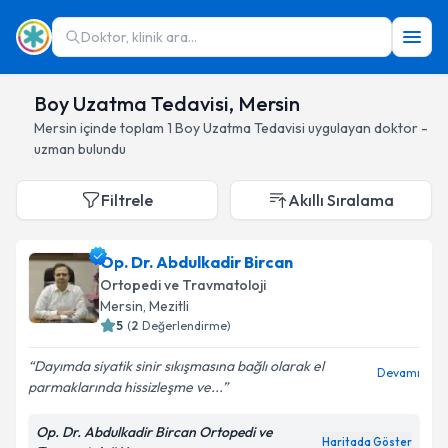
Doktor, klinik ara...
Boy Uzatma Tedavisi, Mersin
Mersin
içinde toplam
1
Boy Uzatma Tedavisi
uygulayan doktor -
uzman bulundu
Filtrele
Akıllı Sıralama
Op. Dr. Abdulkadir Bircan
Ortopedi ve Travmatoloji
Mersin
, Mezitli
5
(
2
Değerlendirme)
Dayımda siyatik sinir sıkışmasına bağlı olarak el
Devamı
parmaklarında hissizleşme ve...
Op. Dr. Abdulkadir Bircan Ortopedi ve
Haritada Göster