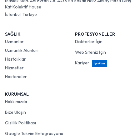
Maslak Mah. Ahi Evran Cd. A.O.S 55 Sokak No:2 Aksoy Plaza Giriş
Kat Kolektif House
İstanbul, Türkiye
SAĞLIK
PROFESYONELLER
Uzmanlar
Doktorlar İçin
Uzmanlık Alanları
Web Siteniz İçin
Hastalıklar
Kariyer
İşe Alım
Hizmetler
Hastaneler
KURUMSAL
Hakkımızda
Bize Ulaşın
Gizlilik Politikası
Google Takvim Entegrasyonu