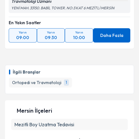
Travmatoloji Uzmanı
YENİ MAH. 33150. BABİL TOWER. NO:3 KAT 6 MEZİTLİ MERSİN
En Yakın Saatler
Yarın
Yarın
Yarın
Daha Fazla
09:00
09:30
10:00
İlgili Branşlar
Ortopedi ve Travmatoloji
1
Mersin İlçeleri
Mezitli
Boy Uzatma Tedavisi