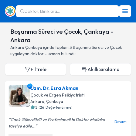
Doktor, klinik ara...
Boşanma Süreci ve Çocuk, Çankaya -
Ankara
Ankara
Çankaya
içinde toplam
3
Boşanma Süreci ve Çocuk
uygulayan doktor - uzman bulundu
Filtrele
Akıllı Sıralama
Uzm. Dr. Esra Akman
Çocuk ve Ergen Psikiyatristi
Ankara
, Çankaya
5
(
26
Değerlendirme)
Cook Gülerdüzlü ve Profesionell bi Doktor Mutlaka
Devamı
tavsiye edile...