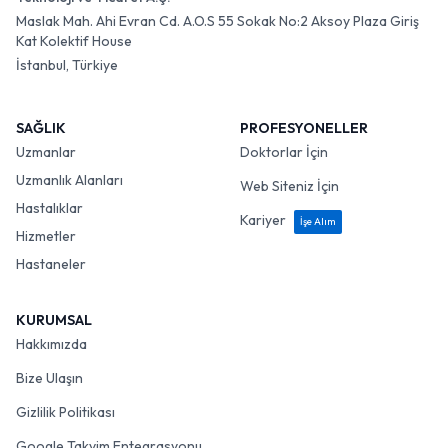
Maslak Mah. Ahi Evran Cd. A.O.S 55 Sokak No:2 Aksoy Plaza Giriş
Kat Kolektif House
İstanbul, Türkiye
SAĞLIK
PROFESYONELLER
Uzmanlar
Doktorlar İçin
Uzmanlık Alanları
Web Siteniz İçin
Hastalıklar
Kariyer
İşe Alım
Hizmetler
Hastaneler
KURUMSAL
Hakkımızda
Bize Ulaşın
Gizlilik Politikası
Google Takvim Entegrasyonu