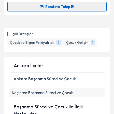
Randevu Talep Et
Randevu Takvimi Talebi
Çocuk Gelişim Enise Benek
için randevu takvimi
talebi oluşturun. Size bu uzmandan randevu almanız
İlgili Branşlar
için bir takvim hazırlandığında e-posta ile
bilgilendireceğiz.
Çocuk ve Ergen Psikiyatristi
Çocuk Gelişim
2
1
E-posta Adresiniz
Ankara İlçeleri
Kişisel verilerimin işlenmesine ilişkin
Aydınlatma
Ankara
Boşanma Süreci ve Çocuk
Metni
'ni okudum ve kişisel verilerimin belirtilen
kapsamda işlenmesini kabul ediyorum.
Keçiören
Boşanma Süreci ve Çocuk
Takvim Talebini Gönder
Boşanma Süreci ve Çocuk ile İlgili
Hastalıklar