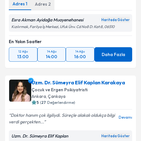
Adres
1
Adres
2
Esra Akman Ayidağa Muayenehanesi
Haritada Göster
Kızılırmak, Farilya İş Merkezi, Ufuk Ünv. Cd No8 D: Kat:8, 06510
En Yakın Saatler
12 Ağu
14 Ağu
14 Ağu
Daha Fazla
13:00
14:00
16:00
Uzm. Dr. Sümeyra Elif Kaplan Karakaya
Çocuk ve Ergen Psikiyatristi
Ankara
, Çankaya
5
(
27
Değerlendirme)
Doktor hanım çok ilgiliydi. Süreçle alakalı oldukça bilgi
Devamı
verdi gerçekten...
Uzm. Dr. Sümeyra Elif Kaplan
Haritada Göster