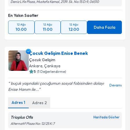
Deniz Life Plaza, Mustafa Kemal, 2139. Sk. No:15 D:9, 06510
En Yakın Saatler
12 Ağu
12 Ağu
12 Ağu
Daha Fazla
10:00
11:00
12:00
Çocuk Gelişim Enise Benek
Çocuk Gelişim
Ankara
, Çankaya
5
(
1
Değerlendirme)
buçuk yaşındaki çocuğumun sosyal fobisinden dolayı
Devamı
Enise Hanım ile...
Adres
1
Adres
2
Trioplus Ofis
Haritada Göster
Alternatif Plaza No: 12/25 K:7