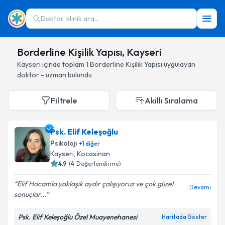
Doktor, klinik ara...
Borderline Kişilik Yapısı, Kayseri
Kayseri
içinde toplam
1
Borderline Kişilik Yapısı
uygulayan
doktor - uzman bulundu
Filtrele
Akıllı Sıralama
Psk. Elif Keleşoğlu
Psikoloji
+
1
diğer
Kayseri
, Kocasinan
4.9
(
4
Değerlendirme)
Elif Hocamla yaklaşık aydır çalışıyoruz ve çok güzel
Devamı
sonuçlar...
Psk. Elif Keleşoğlu Özel Muayenehanesi
Haritada Göster