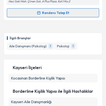
Haci Saki Mah. Çimen Sok. A Plus Plaza. Kat:1 No:2
Randevu Talep Et
Randevu Takvimi Talebi
Psk. Elif Keleşoğlu
için randevu takvimi talebi
oluşturun. Size bu uzmandan randevu almanız için bir
İlgili Branşlar
takvim hazırlandığında e-posta ile bilgilendireceğiz.
Aile Danışmanı (Psikolog)
Psikoloji
1
1
E-posta Adresiniz
Kayseri İlçeleri
Kişisel verilerimin işlenmesine ilişkin
Aydınlatma
Kocasinan
Metni
Borderline Kişilik Yapısı
'ni okudum ve kişisel verilerimin belirtilen
kapsamda işlenmesini kabul ediyorum.
Borderline Kişilik Yapısı ile İlgili Hastalıklar
Takvim Talebini Gönder
Kayseri Aile Danışmanlığı