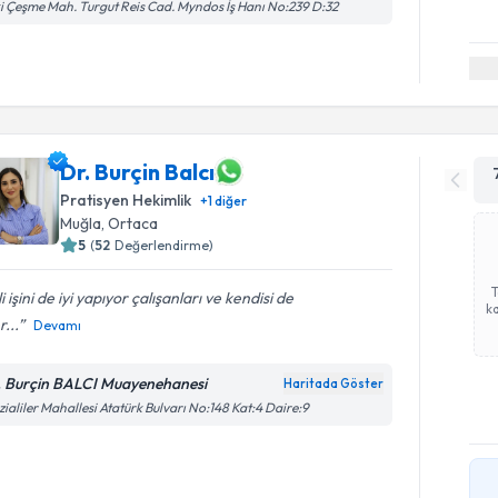
i Çeşme Mah. Turgut Reis Cad. Myndos İş Hanı No:239 D:32
Dr. Burçin Balcı
Pratisyen Hekimlik
+
1
diğer
Muğla
, Ortaca
5
(
52
Değerlendirme)
ili işini de iyi yapıyor çalışanları ve kendisi de
ka
r...
Devamı
. Burçin BALCI Muayenehanesi
Haritada Göster
zialiler Mahallesi Atatürk Bulvarı No:148 Kat:4 Daire:9
Randevu T