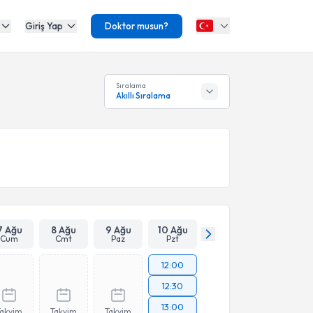
Giriş Yap
Doktor musun?
Sıralama
Akıllı Sıralama
7 Ağu
8 Ağu
9 Ağu
10 Ağu
Cum
Cmt
Paz
Pzt
12:00
12:30
13:00
Takvim
Takvim
Takvim