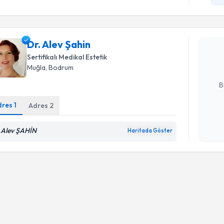
Dr. Alev Ş
uzmandan ra
Dr. Alev Şahin
posta ile bi
Sertifikalı Medikal Estetik
Muğla
, Bodrum
E-posta Ad
B
dres
1
Adres
2
Kişisel
.Alev ŞAHİN
okudum
Haritada Göster
işlenm