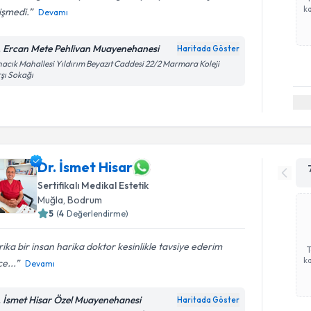
ka
işmedi.
Devamı
. Ercan Mete Pehlivan Muayenehanesi
Haritada Göster
acık Mahallesi Yıldırım Beyazıt Caddesi 22/2 Marmara Koleji
şı Sokağı
Dr. İsmet Hisar
Sertifikalı Medikal Estetik
Muğla
, Bodrum
5
(
4
Değerlendirme)
ika bir insan harika doktor kesinlikle tavsiye ederim
ka
ce...
Devamı
. İsmet Hisar Özel Muayenehanesi
Haritada Göster