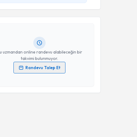
ahin
için randevu takvimi talebi oluşturun. Size bu
ndevu almanız için bir takvim hazırlandığında e-
lgilendireceğiz.
resiniz
u uzmandan online randevu alabileceğin bir
takvimi bulunmuyor.
Randevu Talep Et
 verilerimin işlenmesine ilişkin
Aydınlatma Metni
'ni
 ve kişisel verilerimin belirtilen kapsamda
esini kabul ediyorum.
Takvim Talebini Gönder