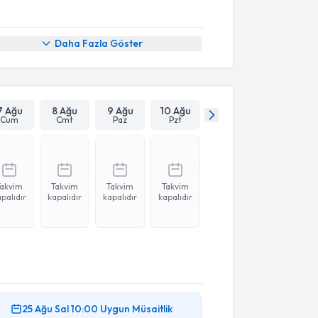
Daha Fazla Göster
7 Ağu
8 Ağu
9 Ağu
10 Ağu
Cum
Cmt
Paz
Pzt
Takvim
Takvim
Takvim
Takvim
palıdır
kapalıdır
kapalıdır
kapalıdır
25 Ağu
Sal
10:00
Uygun Müsaitlik
akvimi Talebi