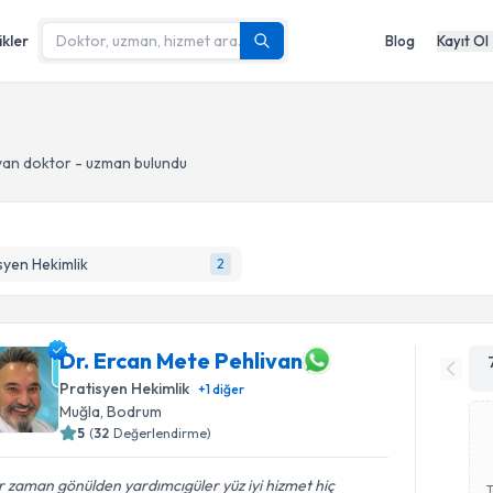
ikler
Blog
Kayıt Ol
an doktor - uzman bulundu
syen Hekimlik
2
Dr. Ercan Mete Pehlivan
Pratisyen Hekimlik
+
1
diğer
Muğla
, Bodrum
5
(
32
Değerlendirme)
 zaman gönülden yardımcıgüler yüz iyi hizmet hiç