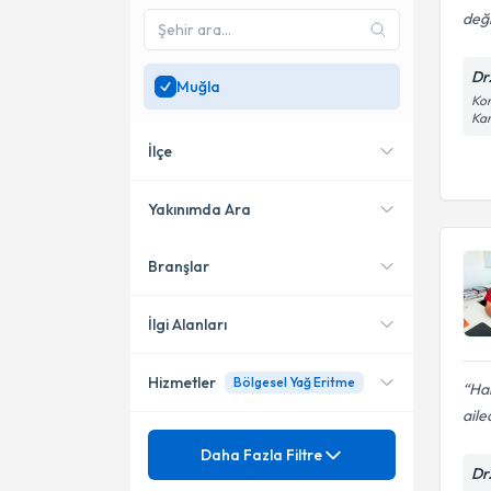
değ
Dr
Muğla
Kon
Kar
İlçe
Yakınımda Ara
Branşlar
Konumuma yakın uzmanları
Bodrum
göster
Ortaca
İlgi Alanları
Hizmetler
Bölgesel Yağ Eritme
Sertifikalı Medikal Estetik
Har
aile
Pratisyen Hekimlik
Mezuniyet
Terleme Botoksu
Daha Fazla Filtre
Dr