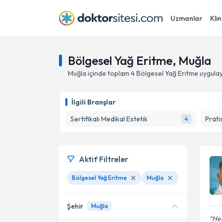
Uzmanlar
Klin
Bölgesel Yağ Eritme, Muğla
Muğla
içinde toplam
4
Bölgesel Yağ Eritme
uygulay
İlgili Branşlar
Sertifikalı Medikal Estetik
Prati
4
Aktif Filtreler
Bölgesel Yağ Eritme
Muğla
Şehir
Muğla
Her