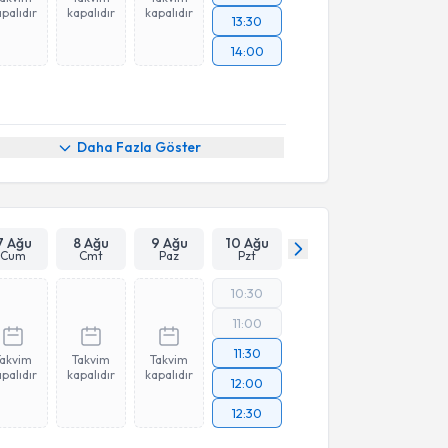
palıdır
kapalıdır
kapalıdır
13:30
14:00
Daha Fazla Göster
7 Ağu
8 Ağu
9 Ağu
10 Ağu
Cum
Cmt
Paz
Pzt
10:30
11:00
11:30
Takvim
Takvim
Takvim
palıdır
kapalıdır
kapalıdır
12:00
12:30