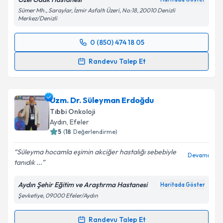
Sümer Mh., Saraylar, İzmir Asfaltı Üzeri, No:18, 20010 Denizli
Merkez/Denizli
0 (850) 474 18 05
Randevu Takvimi Talebi
Randevu Talep Et
Op. Dr. Mehmet Babaoğlu
için randevu takvimi
talebi oluşturun. Size bu uzmandan randevu almanız
Uzm. Dr. Süleyman Erdoğdu
için bir takvim hazırlandığında e-posta ile
bilgilendireceğiz.
Tıbbi Onkoloji
Aydın
, Efeler
E-posta Adresiniz
5
(
18
Değerlendirme)
Süleyma hocamla eşimin akciğer hastalığı sebebiyle
Devamı
tanıdık ...
Kişisel verilerimin işlenmesine ilişkin
Aydınlatma
Aydın Şehir Eğitim ve Araştırma Hastanesi
Haritada Göster
Metni
'ni okudum ve kişisel verilerimin belirtilen
Şevketiye, 09000 Efeler/Aydın
kapsamda işlenmesini kabul ediyorum.
Randevu Talep Et