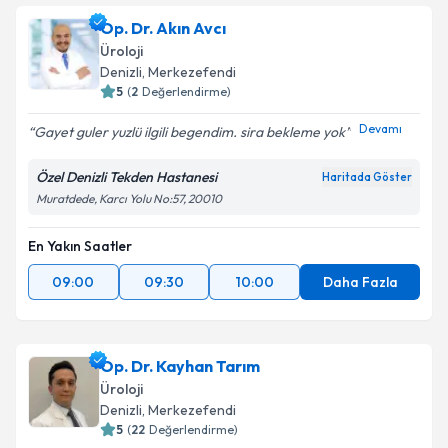
Op. Dr. Akın Avcı
Üroloji
Denizli
, Merkezefendi
5
(
2
Değerlendirme)
Devamı
Gayet guler yuzlü ilgili begendim. sira bekleme yok
Özel Denizli Tekden Hastanesi
Haritada Göster
Muratdede, Karcı Yolu No:57, 20010
En Yakın Saatler
09:00
09:30
10:00
Daha Fazla
Op. Dr. Kayhan Tarım
Üroloji
Denizli
, Merkezefendi
5
(
22
Değerlendirme)