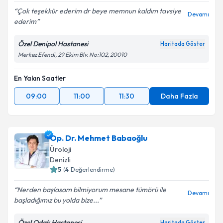
Çok teşekkür ederim dr beye memnun kaldım tavsiye
Devamı
ederim
Özel Denipol Hastanesi
Haritada Göster
Merkez Efendi, 29 Ekim Blv. No:102, 20010
En Yakın Saatler
09:00
11:00
11:30
Daha Fazla
Op. Dr. Mehmet Babaoğlu
Üroloji
Denizli
5
(
4
Değerlendirme)
Nerden başlasam bilmiyorum mesane tümörü ile
Devamı
başladığımız bu yolda bize...
Özel Odak Hastanesi
Haritada Göster