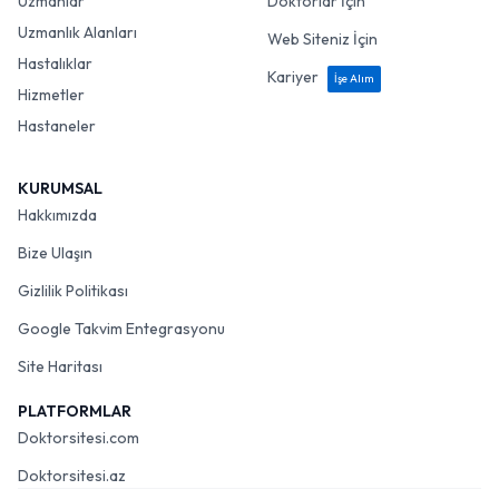
Uzmanlar
Doktorlar İçin
Uzmanlık Alanları
Web Siteniz İçin
Hastalıklar
Kariyer
İşe Alım
Hizmetler
Hastaneler
KURUMSAL
Hakkımızda
Bize Ulaşın
Gizlilik Politikası
Google Takvim Entegrasyonu
Site Haritası
PLATFORMLAR
Doktorsitesi.com
Doktorsitesi.az