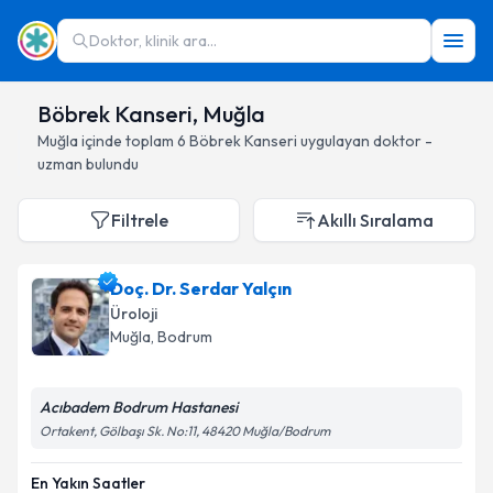
Doktor, klinik ara...
Böbrek Kanseri, Muğla
Muğla
içinde toplam
6
Böbrek Kanseri
uygulayan doktor -
uzman bulundu
Filtrele
Akıllı Sıralama
Doç. Dr. Serdar Yalçın
Üroloji
Muğla
, Bodrum
Acıbadem Bodrum Hastanesi
Ortakent, Gölbaşı Sk. No:11, 48420 Muğla/Bodrum
En Yakın Saatler