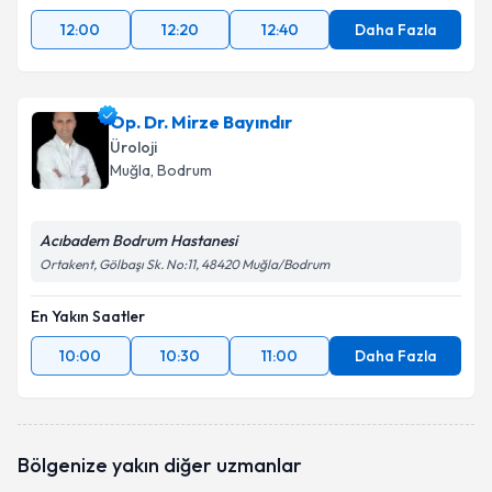
12:00
12:20
12:40
Daha Fazla
Op. Dr. Mirze Bayındır
Üroloji
Muğla
, Bodrum
Acıbadem Bodrum Hastanesi
Ortakent, Gölbaşı Sk. No:11, 48420 Muğla/Bodrum
En Yakın Saatler
10:00
10:30
11:00
Daha Fazla
Bölgenize yakın diğer uzmanlar