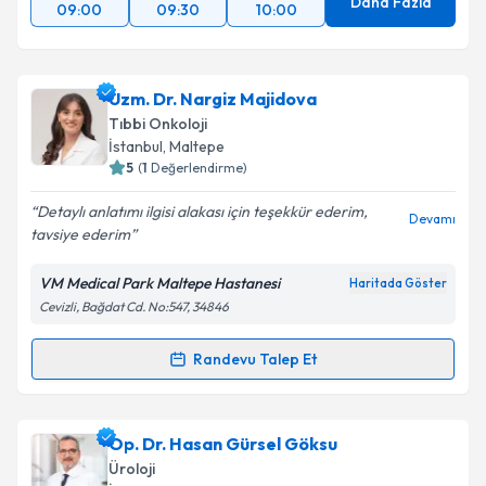
Daha Fazla
09:00
09:30
10:00
Uzm. Dr. Nargiz Majidova
Tıbbi Onkoloji
İstanbul
, Maltepe
5
(
1
Değerlendirme)
Detaylı anlatımı ilgisi alakası için teşekkür ederim,
Devamı
tavsiye ederim
VM Medical Park Maltepe Hastanesi
Haritada Göster
Cevizli, Bağdat Cd. No:547, 34846
Randevu Talep Et
Randevu Takvimi Talebi
Uzm. Dr. Nargiz Majidova
için randevu takvimi
Op. Dr. Hasan Gürsel Göksu
talebi oluşturun. Size bu uzmandan randevu almanız
Üroloji
için bir takvim hazırlandığında e-posta ile