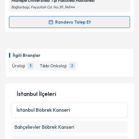
Maltepe Üniversitesi Tıp Fakültesi Hastanesi
Bağlarbaşı, Feyzullah Cd. No:39, 34844
Kişisel verilerimin işlenmesine ilişkin
Aydınlatma
Metni
'ni okudum ve kişisel verilerimin belirtilen
kapsamda işlenmesini kabul ediyorum.
Randevu Talep Et
Randevu Takvimi Talebi
Takvim Talebini Gönder
Prof. Dr. Hasan Soydan
için randevu takvimi talebi
oluşturun. Size bu uzmandan randevu almanız için bir
İlgili Branşlar
takvim hazırlandığında e-posta ile bilgilendireceğiz.
Üroloji
Tıbbi Onkoloji
3
2
E-posta Adresiniz
İstanbul İlçeleri
Kişisel verilerimin işlenmesine ilişkin
Aydınlatma
Metni
'ni okudum ve kişisel verilerimin belirtilen
İstanbul
Böbrek Kanseri
kapsamda işlenmesini kabul ediyorum.
Bahçelievler
Böbrek Kanseri
Takvim Talebini Gönder