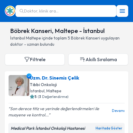
Doktor, klinik ara...
Böbrek Kanseri, Maltepe - İstanbul
İstanbul
Maltepe
içinde toplam
5
Böbrek Kanseri
uygulayan
doktor - uzman bulundu
Filtrele
Akıllı Sıralama
Uzm. Dr. Sinemis Çelik
Tıbbi Onkoloji
İstanbul
, Maltepe
5
(
3
Değerlendirme)
Son derece titiz ve yerinde değerlendirmeleri ile
Devamı
muayene ve kontrol...
Medical Park İstanbul Onkoloji Hastanesi
Haritada Göster