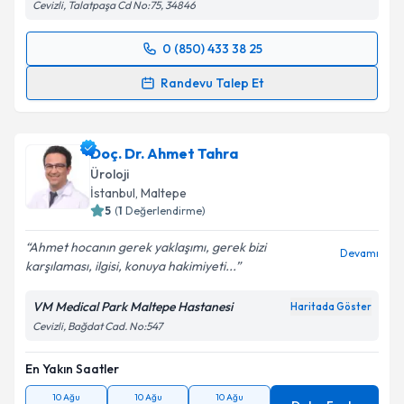
Cevizli, Talatpaşa Cd No:75, 34846
0 (850) 433 38 25
Randevu Takvimi Talebi
Randevu Talep Et
Uzm. Dr. Sinemis Çelik
için randevu takvimi talebi
oluşturun. Size bu uzmandan randevu almanız için bir
Doç. Dr. Ahmet Tahra
takvim hazırlandığında e-posta ile bilgilendireceğiz.
Üroloji
E-posta Adresiniz
İstanbul
, Maltepe
5
(
1
Değerlendirme)
Ahmet hocanın gerek yaklaşımı, gerek bizi
Devamı
karşılaması, ilgisi, konuya hakimiyeti...
Kişisel verilerimin işlenmesine ilişkin
Aydınlatma
Metni
'ni okudum ve kişisel verilerimin belirtilen
VM Medical Park Maltepe Hastanesi
Haritada Göster
kapsamda işlenmesini kabul ediyorum.
Cevizli, Bağdat Cad. No:547
En Yakın Saatler
Takvim Talebini Gönder
10 Ağu
10 Ağu
10 Ağu