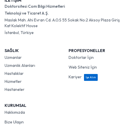
İLETİŞİM
Doktorsitesi Com Bilgi Hizmetleri
Teknoloji ve Ticaret A.Ş.
Maslak Mah. Ahi Evran Cd. A.O.S 55 Sokak No:2 Aksoy Plaza Giriş
Kat Kolektif House
İstanbul, Türkiye
SAĞLIK
PROFESYONELLER
Uzmanlar
Doktorlar İçin
Uzmanlık Alanları
Web Siteniz İçin
Hastalıklar
Kariyer
İşe Alım
Hizmetler
Hastaneler
KURUMSAL
Hakkımızda
Bize Ulaşın