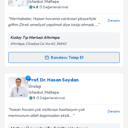
İstanbul
, Maltepe
bilgilendireceğiz.
4.8
(
1
Değerlendirme)
E-posta Adresiniz
Merhabalar, Hasan hocama varikosel şikayetiyle
Devamı
gittim.Direk ameliyat yapılmalı diye kesip atmadı,...
Kızılay Tıp Merkezi Altıntepe
Altıntepe, Cihadiye Cd. No:40, 34840
Kişisel verilerimin işlenmesine ilişkin
Aydınlatma
Metni
'ni okudum ve kişisel verilerimin belirtilen
kapsamda işlenmesini kabul ediyorum.
Randevu Talep Et
Randevu Takvimi Talebi
Takvim Talebini Gönder
Op. Dr. Hasan Gürsel Göksu
için randevu takvimi
Prof. Dr. Hasan Soydan
talebi oluşturun. Size bu uzmandan randevu almanız
Üroloji
için bir takvim hazırlandığında e-posta ile
İstanbul
, Maltepe
bilgilendireceğiz.
5
(
1
Değerlendirme)
E-posta Adresiniz
hasan hocam çok mütevazı hastasıyım çok
Devamı
memnunum allah başımızdan eksik...