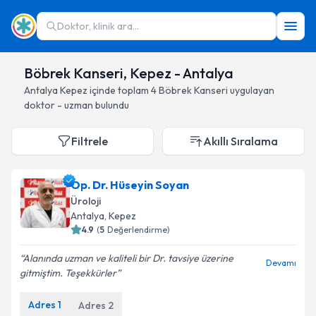
Doktor, klinik ara...
Böbrek Kanseri, Kepez - Antalya
Antalya
Kepez
içinde toplam
4
Böbrek Kanseri
uygulayan
doktor - uzman bulundu
Filtrele
Akıllı Sıralama
Op. Dr. Hüseyin Soyan
Üroloji
Antalya
, Kepez
4.9
(
5
Değerlendirme)
Alanında uzman ve kaliteli bir Dr. tavsiye üzerine
Devamı
gitmiştim. Teşekkürler
Adres
1
Adres
2