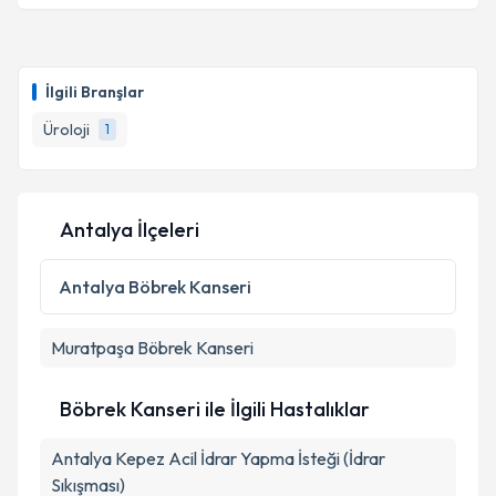
Doç. Dr. Ercan Baş
için randevu takvimi talebi
oluşturun. Size bu uzmandan randevu almanız için bir
İlgili Branşlar
takvim hazırlandığında e-posta ile bilgilendireceğiz.
Üroloji
1
E-posta Adresiniz
Antalya İlçeleri
Kişisel verilerimin işlenmesine ilişkin
Aydınlatma
Metni
'ni okudum ve kişisel verilerimin belirtilen
Antalya
Böbrek Kanseri
kapsamda işlenmesini kabul ediyorum.
Muratpaşa
Böbrek Kanseri
Takvim Talebini Gönder
Böbrek Kanseri ile İlgili Hastalıklar
Antalya Kepez Acil İdrar Yapma İsteği (İdrar
Sıkışması)