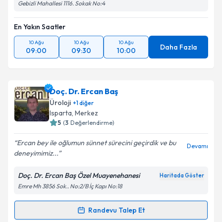
Gebizli Mahallesi 1116. Sokak No:4
En Yakın Saatler
10 Ağu
10 Ağu
10 Ağu
Daha Fazla
09:00
09:30
10:00
Doç. Dr. Ercan Baş
Üroloji
+
1
diğer
Isparta
, Merkez
5
(
3
Değerlendirme)
Ercan bey ile oğlumun sünnet sürecini geçirdik ve bu
Devamı
deneyimimiz...
Doç. Dr. Ercan Baş Özel Muayenehanesi
Haritada Göster
Emre Mh 3856 Sok.. No:2/B İç Kapı No:18
Randevu Talep Et
Randevu Takvimi Talebi