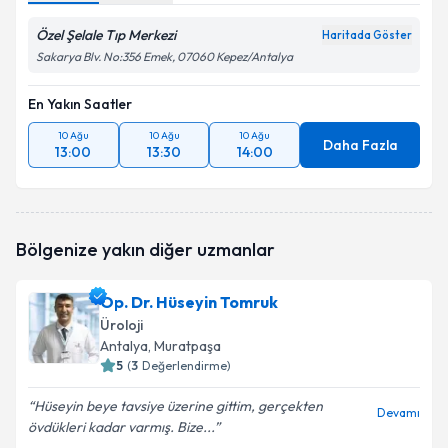
Özel Şelale Tıp Merkezi
Haritada Göster
Sakarya Blv. No:356 Emek, 07060 Kepez/Antalya
En Yakın Saatler
10 Ağu
10 Ağu
10 Ağu
Daha Fazla
13:00
13:30
14:00
Bölgenize yakın diğer uzmanlar
Op. Dr. Hüseyin Tomruk
Üroloji
Antalya
, Muratpaşa
5
(
3
Değerlendirme)
Hüseyin beye tavsiye üzerine gittim, gerçekten
Devamı
övdükleri kadar varmış. Bize...