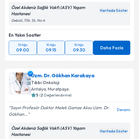
Özel Akdeniz Sağlık Vakfı (ASV) Yaşam
Haritada Göster
Hastanesi
Gebizli, 1116. Sk. No:4
En Yakın Saatler
10 Ağu
10 Ağu
10 Ağu
Daha Fazla
09:00
09:15
09:30
Uzm. Dr. Gökhan Karakaya
Tıbbi Onkoloji
Antalya
, Muratpaşa
5
(
2
Değerlendirme)
Sayın Profesör Doktor Melek Gamze Aksu Uzm. Dr.
Devamı
Gökhan...
Özel Akdeniz Sağlık Vakfı (ASV) Yaşam
Haritada Göster
Hastanesi