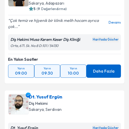
E-posta Adresiniz
Sakarya
, Adapazarı
5
(
9
Değerlendirme)
Çok temiz ve hijyenik bir klinik melih hocam ayrıca
Devamı
çok...
Kişisel verilerimin işlenmesine ilişkin
Aydınlatma
Metni
'ni okudum ve kişisel verilerimin belirtilen
Diş Hekimi Musa Kerem Keser Diş Kliniği
Haritada Göster
kapsamda işlenmesini kabul ediyorum.
Orta, 671. Sk. No:8 D:101 / 54130
Takvim Talebini Gönder
En Yakın Saatler
Yarın
Yarın
Yarın
Daha Fazla
09:00
09:30
10:00
Dt. Yusuf Ergün
Diş Hekimi
Sakarya
, Serdivan
Dt. Yusuf Ergün
Haritada Göster