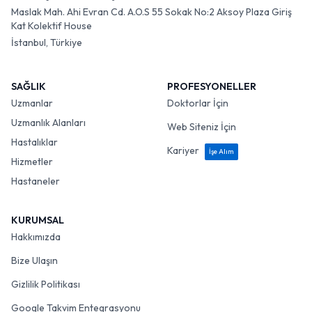
Maslak Mah. Ahi Evran Cd. A.O.S 55 Sokak No:2 Aksoy Plaza Giriş
Kat Kolektif House
İstanbul, Türkiye
SAĞLIK
PROFESYONELLER
Uzmanlar
Doktorlar İçin
Uzmanlık Alanları
Web Siteniz İçin
Hastalıklar
Kariyer
İşe Alım
Hizmetler
Hastaneler
KURUMSAL
Hakkımızda
Bize Ulaşın
Gizlilik Politikası
Google Takvim Entegrasyonu