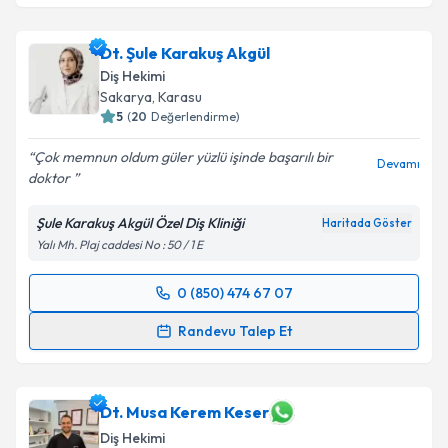
Dt. Şule Karakuş Akgül
Diş Hekimi
Sakarya
, Karasu
5
(
20
Değerlendirme)
Çok memnun oldum güler yüzlü işinde başarılı bir
Devamı
doktor
Şule Karakuş Akgül Özel Diş Kliniği
Haritada Göster
Yalı Mh. Plaj caddesi No : 50 / 1 E
0 (850) 474 67 07
Randevu Takvimi Talebi
Randevu Talep Et
Dt. Şule Karakuş Akgül
için randevu takvimi talebi
oluşturun. Size bu uzmandan randevu almanız için bir
takvim hazırlandığında e-posta ile bilgilendireceğiz.
Dt. Musa Kerem Keser
Diş Hekimi