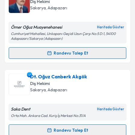
talebi oluşturun. Size bu uzmandan randevu almanız
Takvim Talebini Gönder
Diş Hekimi
için bir takvim hazırlandığında e-posta ile
Sakarya
, Adapazarı
bilgilendireceğiz.
E-posta Adresiniz
Ömer Oğuz Muayenehanesi
Haritada Göster
Cumhuriyet Mahallesi, Unkapanı Geçidi Uzun Çarşı No:5 D:1, 54100
Adapazarı/Sakarya (Adapazarı)
Randevu Talep Et
Kişisel verilerimin işlenmesine ilişkin
Aydınlatma
Randevu Takvimi Talebi
Metni
'ni okudum ve kişisel verilerimin belirtilen
kapsamda işlenmesini kabul ediyorum.
Dt. Ömer Oğuz
için randevu takvimi talebi oluşturun.
Dt. Oğuz Canberk Akgök
Size bu uzmandan randevu almanız için bir takvim
Diş Hekimi
Takvim Talebini Gönder
hazırlandığında e-posta ile bilgilendireceğiz.
Sakarya
, Adapazarı
E-posta Adresiniz
Saka Dent
Haritada Göster
Orta Mah. Ankara Cad. Kuriş İş Merkezi No:31/A
Kişisel verilerimin işlenmesine ilişkin
Aydınlatma
Randevu Talep Et
Randevu Takvimi Talebi