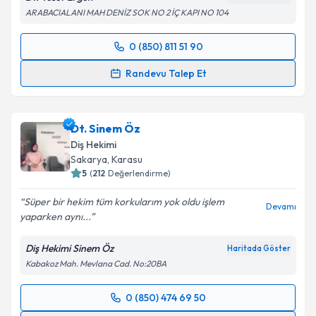
ARABACIALANI MAH DENİZ SOK NO 2 İÇ KAPI NO 104
0 (850) 811 51 90
Randevu Takvimi Talebi
Randevu Talep Et
Dt. Yusuf Ergün
için randevu takvimi talebi oluşturun.
Size bu uzmandan randevu almanız için bir takvim
Dt. Sinem Öz
hazırlandığında e-posta ile bilgilendireceğiz.
Diş Hekimi
E-posta Adresiniz
Sakarya
, Karasu
5
(
212
Değerlendirme)
Süper bir hekim tüm korkularım yok oldu işlem
Devamı
yaparken aynı...
Kişisel verilerimin işlenmesine ilişkin
Aydınlatma
Metni
'ni okudum ve kişisel verilerimin belirtilen
Diş Hekimi Sinem Öz
Haritada Göster
kapsamda işlenmesini kabul ediyorum.
Kabakoz Mah. Mevlana Cad. No:20BA
Takvim Talebini Gönder
0 (850) 474 69 50
Randevu Takvimi Talebi