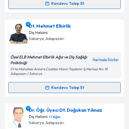
Randevu Talep Et
Dt. Sinem Öz
için randevu takvimi talebi oluşturun.
Size bu uzmandan randevu almanız için bir takvim
Dt. Mehmet Elbirlik
hazırlandığında e-posta ile bilgilendireceğiz.
Diş Hekimi
E-posta Adresiniz
Sakarya
, Adapazarı
Özel ELB Mehmet Elbirlik Ağız ve Diş Sağlığı
Haritada Göster
Polikliniği
Kişisel verilerimin işlenmesine ilişkin
Aydınlatma
Orta Mahallesi Ankara Caddesi Hüsnü Taşdemir İş Merkezi No: 18
Metni
'ni okudum ve kişisel verilerimin belirtilen
Adapazarı / Sakarya
kapsamda işlenmesini kabul ediyorum.
Randevu Talep Et
Randevu Takvimi Talebi
Takvim Talebini Gönder
Dt. Mehmet Elbirlik
için randevu takvimi talebi
Dr. Öğr. Üyesi Dt. Doğukan Yılmaz
oluşturun. Size bu uzmandan randevu almanız için bir
Diş Hekimi
+
1
diğer
takvim hazırlandığında e-posta ile bilgilendireceğiz.
Sakarya
, Adapazarı