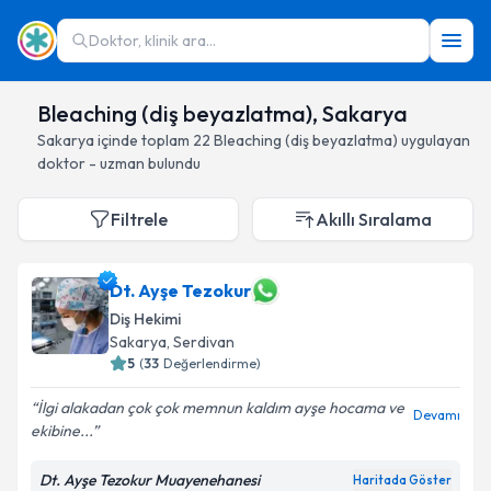
Doktor, klinik ara...
Bleaching (diş beyazlatma), Sakarya
Sakarya
içinde toplam
22
Bleaching (diş beyazlatma)
uygulayan
doktor - uzman bulundu
Filtrele
Akıllı Sıralama
Dt. Ayşe Tezokur
Diş Hekimi
Sakarya
, Serdivan
5
(
33
Değerlendirme)
İlgi alakadan çok çok memnun kaldım ayşe hocama ve
Devamı
ekibine...
Dt. Ayşe Tezokur Muayenehanesi
Haritada Göster