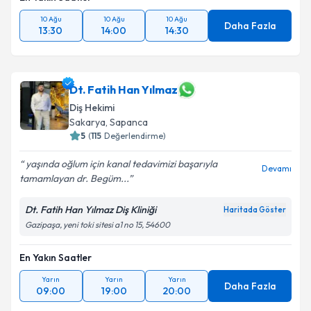
10 Ağu
10 Ağu
10 Ağu
Daha Fazla
13:30
14:00
14:30
Dt. Fatih Han Yılmaz
Diş Hekimi
Sakarya
, Sapanca
5
(
115
Değerlendirme)
yaşında oğlum için kanal tedavimizi başarıyla
Devamı
tamamlayan dr. Begüm...
Dt. Fatih Han Yılmaz Diş Kliniği
Haritada Göster
Gazipaşa, yeni toki sitesi a1 no 15, 54600
En Yakın Saatler
Yarın
Yarın
Yarın
Daha Fazla
09:00
19:00
20:00