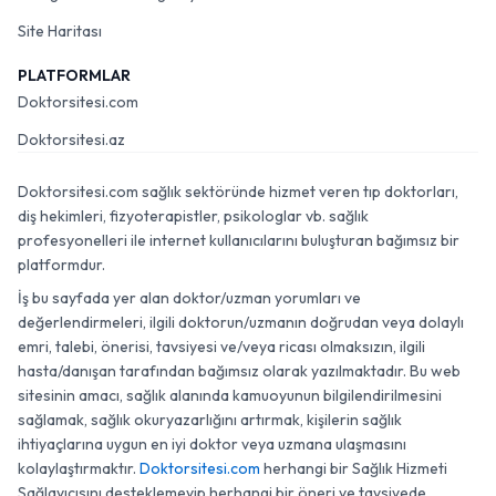
Site Haritası
PLATFORMLAR
Doktorsitesi.com
Doktorsitesi.az
Doktorsitesi.com sağlık sektöründe hizmet veren tıp doktorları,
diş hekimleri, fizyoterapistler, psikologlar vb. sağlık
profesyonelleri ile internet kullanıcılarını buluşturan bağımsız bir
platformdur.
İş bu sayfada yer alan doktor/uzman yorumları ve
değerlendirmeleri, ilgili doktorun/uzmanın doğrudan veya dolaylı
emri, talebi, önerisi, tavsiyesi ve/veya ricası olmaksızın, ilgili
hasta/danışan tarafından bağımsız olarak yazılmaktadır. Bu web
sitesinin amacı, sağlık alanında kamuoyunun bilgilendirilmesini
sağlamak, sağlık okuryazarlığını artırmak, kişilerin sağlık
ihtiyaçlarına uygun en iyi doktor veya uzmana ulaşmasını
kolaylaştırmaktır.
Doktorsitesi.com
herhangi bir Sağlık Hizmeti
Sağlayıcısını desteklemeyip herhangi bir öneri ve tavsiyede