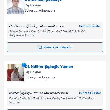
oluşturun. Size bu uzmandan randevu almanız için bir
Diş Hekimi
takvim hazırlandığında e-posta ile bilgilendireceğiz.
Takvim Talebini Gönder
Sakarya
, Adapazarı
E-posta Adresiniz
Dr. Osman Çubukçu Muayenehanesi
Haritada Göster
Semerciler Mahallesi, Dr. Nuri Bayar Cad. No:48 D:9, 54100
Adapazarı/Sakarya
Kişisel verilerimin işlenmesine ilişkin
Aydınlatma
Randevu Talep Et
Metni
'ni okudum ve kişisel verilerimin belirtilen
Randevu Takvimi Talebi
kapsamda işlenmesini kabul ediyorum.
Dt. Osman Çubukçu
için randevu takvimi talebi
Dt. Nilüfer Şişlioğlu Yaman
Takvim Talebini Gönder
oluşturun. Size bu uzmandan randevu almanız için bir
Diş Hekimi
takvim hazırlandığında e-posta ile bilgilendireceğiz.
Sakarya
, Adapazarı
E-posta Adresiniz
Nilüfer Şişlioğlu Yaman Muayenehanesi
Haritada Göster
Kurtuluş Mahallesi Bankalar Cad. Kent İş Merkezi Kat:3 No:94 54100
Sakarya
Kişisel verilerimin işlenmesine ilişkin
Aydınlatma