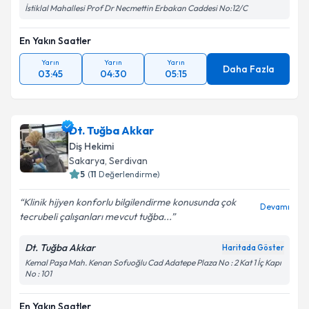
İstiklal Mahallesi Prof Dr Necmettin Erbakan Caddesi No:12/C
En Yakın Saatler
Yarın
Yarın
Yarın
Daha Fazla
03:45
04:30
05:15
Dt. Tuğba Akkar
Diş Hekimi
Sakarya
, Serdivan
5
(
11
Değerlendirme)
Klinik hijyen konforlu bilgilendirme konusunda çok
Devamı
tecrubeli çalışanları mevcut tuğba...
Dt. Tuğba Akkar
Haritada Göster
Kemal Paşa Mah. Kenan Sofuoğlu Cad Adatepe Plaza No : 2 Kat 1 İç Kapı
No : 101
En Yakın Saatler