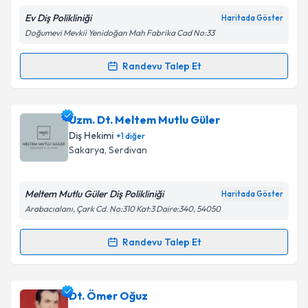
Ev Diş Polikliniği
Haritada Göster
Doğumevi Mevkii Yenidoğan Mah Fabrika Cad No:33
Kişisel verilerimin işlenmesine ilişkin
Aydınlatma
Randevu Talep Et
Randevu Takvimi Talebi
Metni
'ni okudum ve kişisel verilerimin belirtilen
kapsamda işlenmesini kabul ediyorum.
Dt. Emrah Özdemir
için randevu takvimi talebi
Uzm. Dt. Meltem Mutlu Güler
oluşturun. Size bu uzmandan randevu almanız için bir
Takvim Talebini Gönder
Diş Hekimi
+
1
diğer
takvim hazırlandığında e-posta ile bilgilendireceğiz.
Sakarya
, Serdivan
E-posta Adresiniz
Meltem Mutlu Güler Diş Polikliniği
Haritada Göster
Arabacıalanı, Çark Cd. No:310 Kat:3 Daire:340, 54050
Kişisel verilerimin işlenmesine ilişkin
Aydınlatma
Randevu Talep Et
Randevu Takvimi Talebi
Metni
'ni okudum ve kişisel verilerimin belirtilen
kapsamda işlenmesini kabul ediyorum.
Uzm. Dt. Meltem Mutlu Güler
için randevu takvimi
Dt. Ömer Oğuz