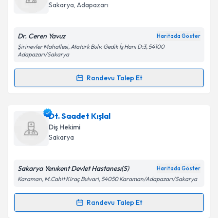
takvim hazırlandığında e-posta ile bilgilendireceğiz.
Sakarya
, Adapazarı
E-posta Adresiniz
Dr. Ceren Yavuz
Haritada Göster
Şirinevler Mahallesi, Atatürk Bulv. Gedik İş Hanı D:3, 54100
Adapazarı/Sakarya
Kişisel verilerimin işlenmesine ilişkin
Aydınlatma
Randevu Talep Et
Metni
'ni okudum ve kişisel verilerimin belirtilen
Randevu Takvimi Talebi
kapsamda işlenmesini kabul ediyorum.
Dt. Ceren Yavuz Bilmez
için randevu takvimi talebi
Dt. Saadet Kışlal
Takvim Talebini Gönder
oluşturun. Size bu uzmandan randevu almanız için bir
Diş Hekimi
takvim hazırlandığında e-posta ile bilgilendireceğiz.
Sakarya
E-posta Adresiniz
Sakarya Yenıkent Devlet Hastanesı(S)
Haritada Göster
Karaman, M.Cahit Kiraç Bulvari, 54050 Karaman/Adapazarı/Sakarya
Kişisel verilerimin işlenmesine ilişkin
Aydınlatma
Randevu Talep Et
Randevu Takvimi Talebi
Metni
'ni okudum ve kişisel verilerimin belirtilen