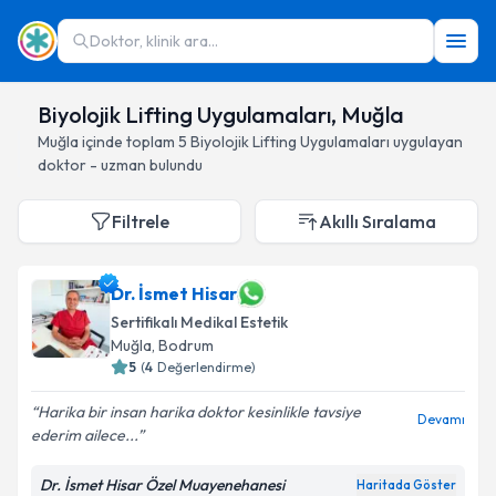
Doktor, klinik ara...
Biyolojik Lifting Uygulamaları, Muğla
Muğla
içinde toplam
5
Biyolojik Lifting Uygulamaları
uygulayan
doktor - uzman bulundu
Filtrele
Akıllı Sıralama
Dr. İsmet Hisar
Sertifikalı Medikal Estetik
Muğla
, Bodrum
5
(
4
Değerlendirme)
Harika bir insan harika doktor kesinlikle tavsiye
Devamı
ederim ailece...
Dr. İsmet Hisar Özel Muayenehanesi
Haritada Göster