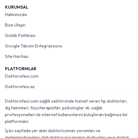
KURUMSAL
Hakkımızda
Bize Ulaşın
Gizlilik Politikası
Google Takvim Entegrasyonu
Site Haritası
PLATFORMLAR
Doktorsitesi.com
Doktorsitesi.az
Doktorsitesi.com sağlık sektöründe hizmet veren tıp doktorları,
diş hekimleri, fizyoterapistler, psikologlar vb. sağlık
profesyonelleri ile internet kullanıcılarını buluşturan bağımsız bir
platformdur.
İş bu sayfada yer alan doktor/uzman yorumları ve
değerlendirmeleri, ilgili doktorun/uzmanın doğrudan veya dolaylı