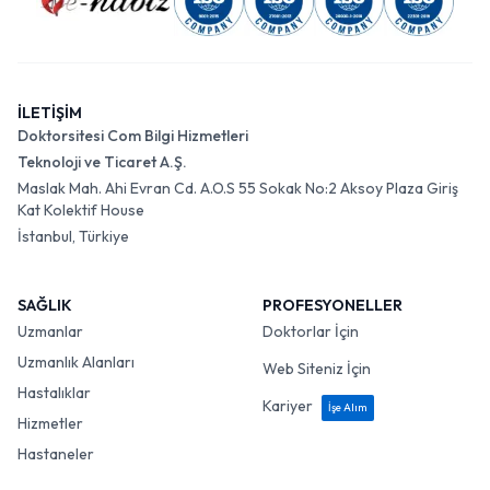
İLETİŞİM
Doktorsitesi Com Bilgi Hizmetleri
Teknoloji ve Ticaret A.Ş.
Maslak Mah. Ahi Evran Cd. A.O.S 55 Sokak No:2 Aksoy Plaza Giriş
Kat Kolektif House
İstanbul, Türkiye
SAĞLIK
PROFESYONELLER
Uzmanlar
Doktorlar İçin
Uzmanlık Alanları
Web Siteniz İçin
Hastalıklar
Kariyer
İşe Alım
Hizmetler
Hastaneler