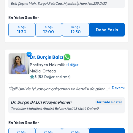
Eski Çeşme Mah. Turgut Reis Cad. Myndos İş Hanı No:239 D:32
En Yakın Saatler
10 Ağu
10 Ağu
10 Ağu
Daha Fazla
11:30
12:00
12:30
Dr. Burçin Balcı
Pratisyen Hekimlik
+
1
diğer
Muğla
, Ortaca
5
(
52
Değerlendirme)
Devamı
İlgili işini de iyi yapıyor çalışanları ve kendisi de güler...
Dr. Burçin BALCI Muayenehanesi
Haritada Göster
Terzialiler Mahallesi Atatürk Bulvarı No:148 Kat:4 Daire:9
En Yakın Saatler
25 Ağu
25 Ağu
25 Ağu