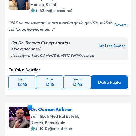
Manisa
, Salihli
5
(
42
Değerlendirme)
PRP ve mezoterapi sonrası cildim gözle görülür şekilde
Kişisel verilerimin işlenmesine ilişkin
Aydınlatma
Devamı
canlandı, lekelerimde...
Metni
'ni okudum ve kişisel verilerimin belirtilen
kapsamda işlenmesini kabul ediyorum.
Op.Dr. Teoman Cüneyt Karataş
Haritada Göster
Muayenehanesi
Takvim Talebini Gönder
Kocaçeşme, Acısu Cd. No:73/B, 45310 Salihli/Manisa
En Yakın Saatler
Yarın
Yarın
Yarın
Daha Fazla
12:45
13:15
13:45
Dr. Osman Kökver
Sertifikalı Medikal Estetik
Denizli
, Pamukkale
5
(
10
Değerlendirme)