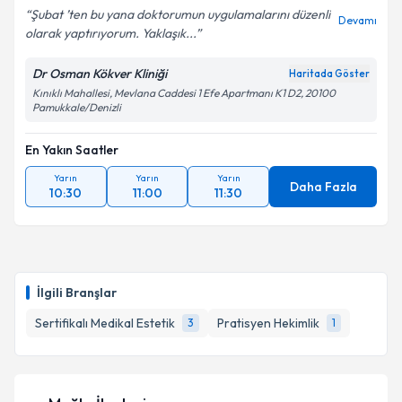
Şubat ’ten bu yana doktorumun uygulamalarını düzenli
Devamı
olarak yaptırıyorum. Yaklaşık...
Dr Osman Kökver Kliniği
Haritada Göster
Kınıklı Mahallesi, Mevlana Caddesi 1 Efe Apartmanı K1 D2, 20100
Pamukkale/Denizli
En Yakın Saatler
Yarın
Yarın
Yarın
Daha Fazla
10:30
11:00
11:30
İlgili Branşlar
Sertifikalı Medikal Estetik
Pratisyen Hekimlik
3
1