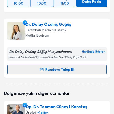
Daha Fazla
10:00
10:30
11:00
Dr. Dolay Özdinç Göğüş
Sertifikalı Medikal Estetik
Muğla
, Bodrum
Dr. Dolay Özdinç Göğüş Muayenehanesi
Haritada Göster
Konacık Mahallesi Oğuzhan Caddesi No: 30A İç Kapı No:2
Randevu Talep Et
Randevu Takvimi Talebi
Dr. Dolay Özdinç Göğüş
için randevu takvimi talebi
Bölgenize yakın diğer uzmanlar
oluşturun. Size bu uzmandan randevu almanız için bir
takvim hazırlandığında e-posta ile bilgilendireceğiz.
Op. Dr. Teoman Cüneyt Karataş
E-posta Adresiniz
Üroloji
+
1
diğer