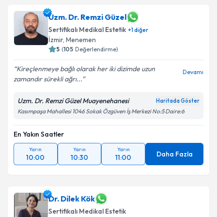
Uzm. Dr. Remzi Güzel
Sertifikalı Medikal Estetik
+
1
diğer
İzmir
, Menemen
5
(
105
Değerlendirme)
Kireçlenmeye bağlı olarak her iki dizimde uzun
Devamı
zamandır sürekli ağrı...
Uzm. Dr. Remzi Güzel Muayenehanesi
Haritada Göster
Kasımpaşa Mahallesi 1046 Sokak Özgüven İş Merkezi No:5 Daire:6
En Yakın Saatler
Yarın
Yarın
Yarın
Daha Fazla
10:00
10:30
11:00
Dr. Dilek Kök
Sertifikalı Medikal Estetik