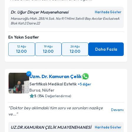
Dr. Uğur Dinçer Muayenehanesi
Haritada Göster
Mansuroğlu Mah. 288/4 Sok. No:9/1 Hilmi Selvili Bay Avcılar ExclusiveA
Blok Kat:2 Daire:22
En Yakın Saatler
12 Ağu
19 Ağu
26 Ağu
Daha Fazla
12:00
12:00
12:00
Uzm. Dr. Kamuran Çelik
Sertifikalı Medikal Estetik
+
5
diğer
Bursa
, Nilüfer
5
(
154
Değerlendirme)
Doktor bey aklımdaki tüm soru ve sorunları nazikçe
Devamı
ve...
UZ.DR.KAMURAN ÇELİK MUAYENEHANESİ
Haritada Göster