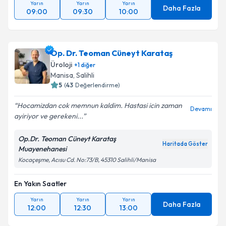
Yarın
Yarın
Yarın
Daha Fazla
09:00
09:30
10:00
Op. Dr. Teoman Cüneyt Karataş
Üroloji
+
1
diğer
Manisa
, Salihli
5
(
43
Değerlendirme)
Hocamizdan cok memnun kaldim. Hastasi icin zaman
Devamı
ayiriyor ve gerekeni...
Op.Dr. Teoman Cüneyt Karataş
Haritada Göster
Muayenehanesi
Kocaçeşme, Acısu Cd. No:73/B, 45310 Salihli/Manisa
En Yakın Saatler
Yarın
Yarın
Yarın
Daha Fazla
12:00
12:30
13:00