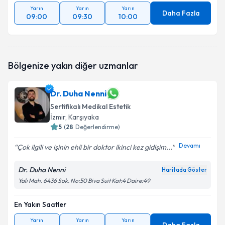
Yarın
Yarın
Yarın
Daha Fazla
09:00
09:30
10:00
Bölgenize yakın diğer uzmanlar
Dr. Duha Nenni
Sertifikalı Medikal Estetik
İzmir
, Karşıyaka
5
(
28
Değerlendirme)
Devamı
Çok ilgili ve işinin ehli bir doktor ikinci kez gidişim...
Dr. Duha Nenni
Haritada Göster
Yalı Mah. 6436 Sok. No:50 Biva Suit Kat:4 Daire:49
En Yakın Saatler
Yarın
Yarın
Yarın