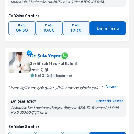
Konak Mh. 1.Badem Sk. No:26/B Lotus Office B Blok K:5 D:58
En Yakın Saatler
11 Ağu
11 Ağu
11 Ağu
Daha Fazla
09:30
10:00
10:30
Dr. Şule Yaşar
Sertifikalı Medikal Estetik
İzmir
, Çiğli
5
(
60
Değerlendirme)
Devamı
Hem ilgili hem çok güler yüzlü hem de işinde çok...
Dr. Şule Yaşar
Haritada Göster
Acıbadem Kent Hastanesi Karşısı, Ataşehir, 8216. Sk. Rezerve Apt Kat:1
No:5, 35000 Çiğli/İzmir
En Yakın Saatler