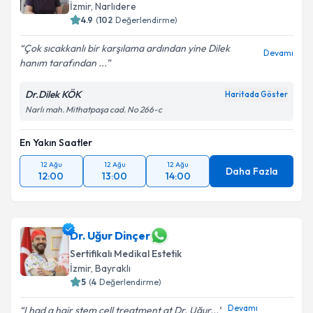
İzmir
, Narlıdere
4.9
(
102
Değerlendirme)
Çok sıcakkanlı bir karşılama ardından yine Dilek
Devamı
hanım tarafından ...
Dr.Dilek KÖK
Haritada Göster
Narlı mah. Mithatpaşa cad. No 266-c
En Yakın Saatler
12 Ağu
12 Ağu
12 Ağu
Daha Fazla
12:00
13:00
14:00
Dr. Uğur Dinçer
Sertifikalı Medikal Estetik
İzmir
, Bayraklı
5
(
4
Değerlendirme)
Devamı
I had a hair stem cell treatment at Dr. Uğur...