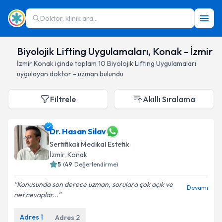
Doktor, klinik ara...
Biyolojik Lifting Uygulamaları, Konak - İzmir
İzmir
Konak
içinde toplam
10
Biyolojik Lifting Uygulamaları
uygulayan doktor - uzman bulundu
Filtrele
Akıllı Sıralama
Dr. Hasan Silav
Sertifikalı Medikal Estetik
İzmir
, Konak
5
(
49
Değerlendirme)
Konusunda son derece uzman, sorulara çok açık ve
Devamı
net cevaplar...
Adres
1
Adres
2