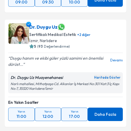
Daha Fazla
09:00
09:30
10:00
Dr. Duygu Uz
Sertifikalı Medikal Estetik
+
2
diğer
İzmir
, Narlıdere
5
(
93
Değerlendirme)
Duygu hanım ve ekibi güler yüzlü samimi en önemlisi
Devamı
dürüst...
Dr. Duygu Uz Muayenehanesi
Haritada Göster
Narlı mahallesi, Mithatpaşa Cd. Alkanlar İş Merkezi No:301 Kat:3 İç Kapı
No:7, 35320 Narlıdere/İzmir
En Yakın Saatler
Yarın
Yarın
Yarın
Daha Fazla
11:00
12:00
17:00