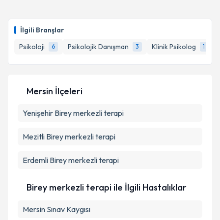
kapsamda işlenmesini kabul ediyorum.
Uzm. Psk. İpek Atabil Nazlı
için randevu takvimi
talebi oluşturun. Size bu uzmandan randevu almanız
İlgili Branşlar
için bir takvim hazırlandığında e-posta ile
Takvim Talebini Gönder
bilgilendireceğiz.
Psikoloji
Psikolojik Danışman
Klinik Psikolog
6
3
1
E-posta Adresiniz
Mersin İlçeleri
Yenişehir
Kişisel verilerimin işlenmesine ilişkin
Birey merkezli terapi
Aydınlatma
Metni
'ni okudum ve kişisel verilerimin belirtilen
kapsamda işlenmesini kabul ediyorum.
Mezitli
Birey merkezli terapi
Erdemli
Birey merkezli terapi
Takvim Talebini Gönder
Birey merkezli terapi ile İlgili Hastalıklar
Mersin Sınav Kaygısı