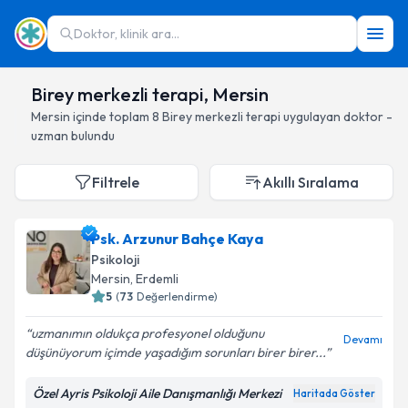
Doktor, klinik ara...
Birey merkezli terapi, Mersin
Mersin
içinde toplam
8
Birey merkezli terapi
uygulayan doktor -
uzman bulundu
Filtrele
Akıllı Sıralama
Psk. Arzunur Bahçe Kaya
Psikoloji
Mersin
, Erdemli
5
(
73
Değerlendirme)
uzmanımın oldukça profesyonel olduğunu
Devamı
düşünüyorum içimde yaşadığım sorunları birer birer...
Özel Ayris Psikoloji Aile Danışmanlığı Merkezi
Haritada Göster