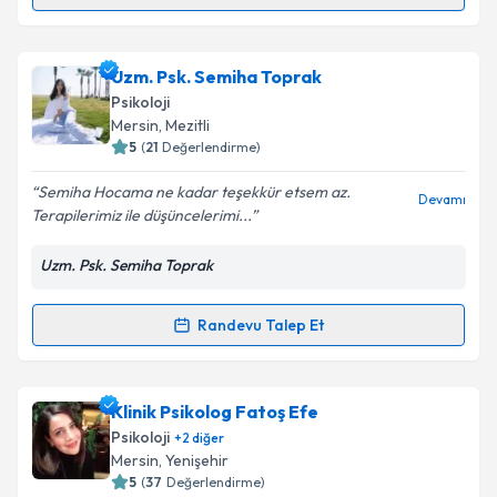
Randevu Takvimi Talebi
Psk. Murat Bilim
için randevu takvimi talebi oluşturun.
Uzm. Psk. Semiha Toprak
Size bu uzmandan randevu almanız için bir takvim
Psikoloji
hazırlandığında e-posta ile bilgilendireceğiz.
Mersin
, Mezitli
5
(
21
Değerlendirme)
E-posta Adresiniz
Semiha Hocama ne kadar teşekkür etsem az.
Devamı
Terapilerimiz ile düşüncelerimi...
Uzm. Psk. Semiha Toprak
Kişisel verilerimin işlenmesine ilişkin
Aydınlatma
Metni
'ni okudum ve kişisel verilerimin belirtilen
kapsamda işlenmesini kabul ediyorum.
Randevu Talep Et
Randevu Takvimi Talebi
Takvim Talebini Gönder
Uzm. Psk. Semiha Toprak
için randevu takvimi talebi
Klinik Psikolog Fatoş Efe
oluşturun. Size bu uzmandan randevu almanız için bir
Psikoloji
+
2
diğer
takvim hazırlandığında e-posta ile bilgilendireceğiz.
Mersin
, Yenişehir
5
(
37
Değerlendirme)