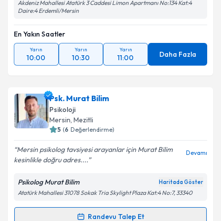
Akdeniz Mahallesi Atatürk 3 Caddesi Limon Apartmanı No:134 Kat:4
Daire:4 Erdemli/Mersin
En Yakın Saatler
Yarın
Yarın
Yarın
Daha Fazla
10:00
10:30
11:00
Psk. Murat Bilim
Psikoloji
Mersin
, Mezitli
5
(
6
Değerlendirme)
Mersin psikolog tavsiyesi arayanlar için Murat Bilim
Devamı
kesinlikle doğru adres....
Psikolog Murat Bilim
Haritada Göster
Atatürk Mahallesi 31078 Sokak Tria Skylight Plaza Kat:4 No:7, 33340
Randevu Talep Et