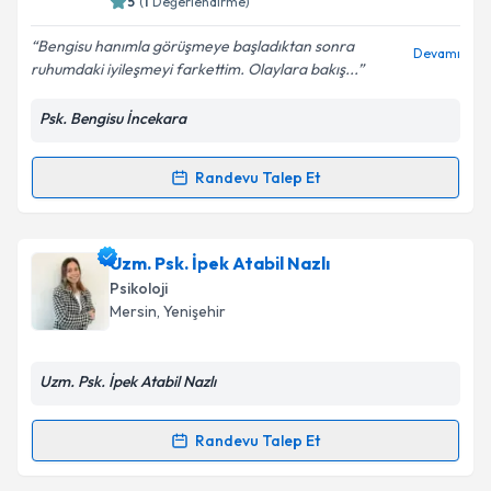
5
(
1
Değerlendirme)
E-posta Adresiniz
Bengisu hanımla görüşmeye başladıktan sonra
Devamı
ruhumdaki iyileşmeyi farkettim. Olaylara bakış...
Psk. Bengisu İncekara
Kişisel verilerimin işlenmesine ilişkin
Aydınlatma
Metni
'ni okudum ve kişisel verilerimin belirtilen
kapsamda işlenmesini kabul ediyorum.
Randevu Talep Et
Randevu Takvimi Talebi
Takvim Talebini Gönder
Psk. Bengisu İncekara
için randevu takvimi talebi
Uzm. Psk. İpek Atabil Nazlı
oluşturun. Size bu uzmandan randevu almanız için bir
Psikoloji
takvim hazırlandığında e-posta ile bilgilendireceğiz.
Mersin
, Yenişehir
E-posta Adresiniz
Uzm. Psk. İpek Atabil Nazlı
Randevu Talep Et
Randevu Takvimi Talebi
Kişisel verilerimin işlenmesine ilişkin
Aydınlatma
Metni
'ni okudum ve kişisel verilerimin belirtilen