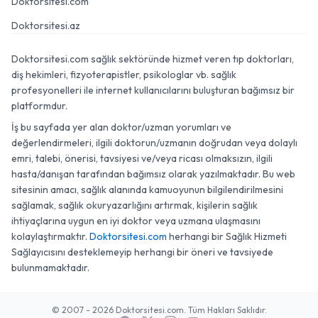
Doktorsitesi.com
Doktorsitesi.az
Doktorsitesi.com sağlık sektöründe hizmet veren tıp doktorları,
diş hekimleri, fizyoterapistler, psikologlar vb. sağlık
profesyonelleri ile internet kullanıcılarını buluşturan bağımsız bir
platformdur.
İş bu sayfada yer alan doktor/uzman yorumları ve
değerlendirmeleri, ilgili doktorun/uzmanın doğrudan veya dolaylı
emri, talebi, önerisi, tavsiyesi ve/veya ricası olmaksızın, ilgili
hasta/danışan tarafından bağımsız olarak yazılmaktadır. Bu web
sitesinin amacı, sağlık alanında kamuoyunun bilgilendirilmesini
sağlamak, sağlık okuryazarlığını artırmak, kişilerin sağlık
ihtiyaçlarına uygun en iyi doktor veya uzmana ulaşmasını
kolaylaştırmaktır.
Doktorsitesi.com
herhangi bir Sağlık Hizmeti
Sağlayıcısını desteklemeyip herhangi bir öneri ve tavsiyede
bulunmamaktadır.
© 2007 - 2026 Doktorsitesi.com. Tüm Hakları Saklıdır.