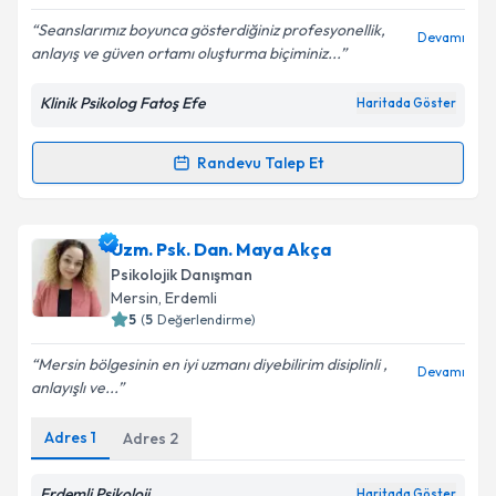
E-posta Adresiniz
Seanslarımız boyunca gösterdiğiniz profesyonellik,
Devamı
anlayış ve güven ortamı oluşturma biçiminiz...
Klinik Psikolog Fatoş Efe
Haritada Göster
Kişisel verilerimin işlenmesine ilişkin
Aydınlatma
Metni
'ni okudum ve kişisel verilerimin belirtilen
kapsamda işlenmesini kabul ediyorum.
Randevu Talep Et
Randevu Takvimi Talebi
Takvim Talebini Gönder
Klinik Psikolog Fatoş Efe
için randevu takvimi talebi
Uzm. Psk. Dan. Maya Akça
oluşturun. Size bu uzmandan randevu almanız için bir
Psikolojik Danışman
takvim hazırlandığında e-posta ile bilgilendireceğiz.
Mersin
, Erdemli
5
(
5
Değerlendirme)
E-posta Adresiniz
Mersin bölgesinin en iyi uzmanı diyebilirim disiplinli ,
Devamı
anlayışlı ve...
Adres
1
Adres
2
Kişisel verilerimin işlenmesine ilişkin
Aydınlatma
Metni
'ni okudum ve kişisel verilerimin belirtilen
kapsamda işlenmesini kabul ediyorum.
Erdemli Psikoloji
Haritada Göster