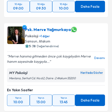
10 Ağu
10 Ağu
10 Ağu
Daha Fazla
09:00
09:30
10:00
Psk. Merve Yağmurkaya
Psikoloji
+
1
diğer
Samsun
,
Atakum
5
(
18
Değerlendirme)
Merve hanıma gitmeden önce çok kaygılıydım Merve
Devamı
hanım sayesinde kaygıyla...
MY Psikoloji
Haritada Göster
Mevlana, Serhat Cd. No:62, Daire : 2 Atakum 55200
En Yakın Saatler
Yarın
Yarın
Yarın
Daha Fazla
10:00
13:00
13:45