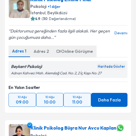
Klinik Psikolog Emine Pınar
Psikoloji
+
1
diğer
İstanbul
,
Beylikdüzü
4.9
(
30
Değerlendirme)
Doktorumuz gereğinden fazla ilgili alakalı. Her geçen
Devamı
gün çocuğumuza daha...
Adres
1
Adres
2
Online Görüşme
Beykent Psikoloji
Haritada Göster
Adnan Kahveci Mah. Alemdağ Cad. No: 2, 2 İç Kapı No: 27
En Yakın Saatler
10 Ağu
10 Ağu
10 Ağu
Daha Fazla
09:00
10:00
11:00
Klinik Psikolog Büşra Nur Avcu Kaplan