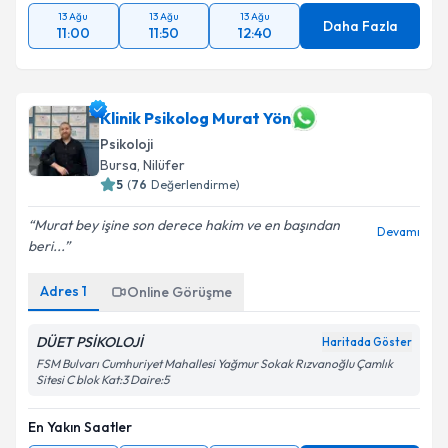
13 Ağu
13 Ağu
13 Ağu
Daha Fazla
11:00
11:50
12:40
Klinik Psikolog Murat Yön
Psikoloji
Bursa
,
Nilüfer
5
(
76
Değerlendirme)
Murat bey işine son derece hakim ve en başından
Devamı
beri...
Adres
1
Online Görüşme
DÜET PSİKOLOJİ
Haritada Göster
FSM Bulvarı Cumhuriyet Mahallesi Yağmur Sokak Rızvanoğlu Çamlık
Sitesi C blok Kat:3 Daire:5
En Yakın Saatler