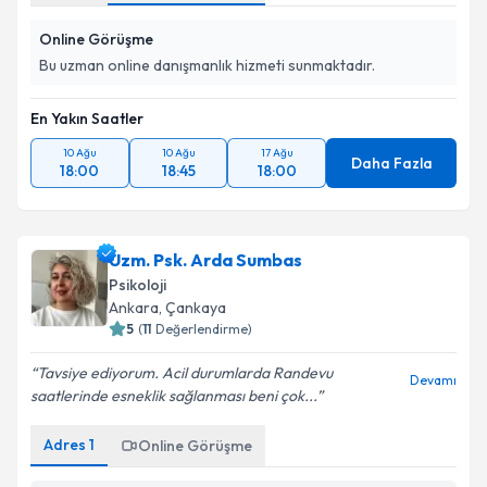
Online Görüşme
Bu uzman online danışmanlık hizmeti sunmaktadır.
En Yakın Saatler
10 Ağu
10 Ağu
17 Ağu
Daha Fazla
18:00
18:45
18:00
Uzm. Psk. Arda Sumbas
Psikoloji
Ankara
,
Çankaya
5
(
11
Değerlendirme)
Tavsiye ediyorum. Acil durumlarda Randevu
Devamı
saatlerinde esneklik sağlanması beni çok...
Adres
1
Online Görüşme