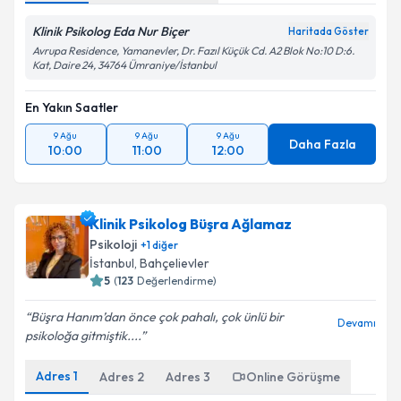
Klinik Psikolog Eda Nur Biçer
Haritada Göster
Avrupa Residence, Yamanevler, Dr. Fazıl Küçük Cd. A2 Blok No:10 D:6.
Kat, Daire 24, 34764 Ümraniye/İstanbul
En Yakın Saatler
9 Ağu
9 Ağu
9 Ağu
Daha Fazla
10:00
11:00
12:00
Klinik Psikolog Büşra Ağlamaz
Psikoloji
+
1
diğer
İstanbul
,
Bahçelievler
5
(
123
Değerlendirme)
Büşra Hanım’dan önce çok pahalı, çok ünlü bir
Devamı
psikoloğa gitmiştik....
Adres
1
Adres
2
Adres
3
Online Görüşme