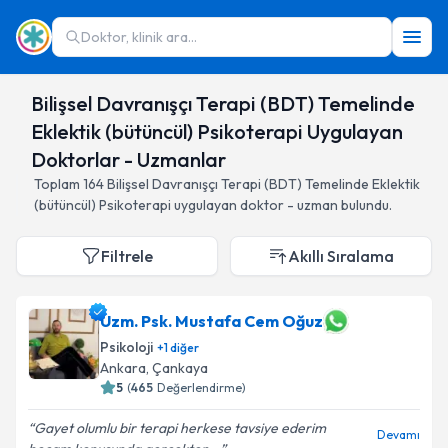
Doktor, klinik ara...
Bilişsel Davranışçı Terapi (BDT) Temelinde
Eklektik (bütüncül) Psikoterapi Uygulayan
Doktorlar - Uzmanlar
Toplam
164
Bilişsel Davranışçı Terapi (BDT) Temelinde Eklektik
(bütüncül) Psikoterapi
uygulayan doktor - uzman bulundu.
Filtrele
Akıllı Sıralama
Uzm. Psk. Mustafa Cem Oğuz
Psikoloji
+
1
diğer
Ankara
,
Çankaya
5
(
465
Değerlendirme)
Gayet olumlu bir terapi herkese tavsiye ederim
Devamı