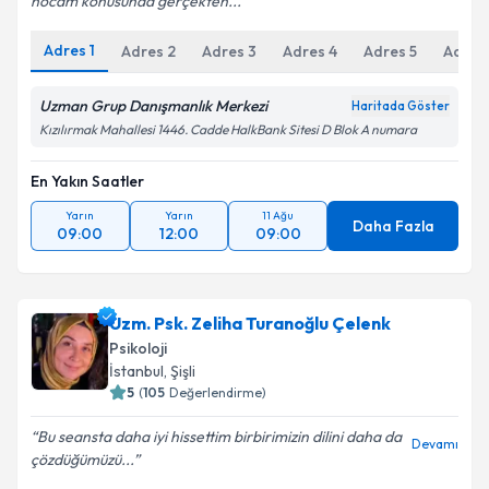
hocam konusunda gerçekten...
Adres
1
Adres
2
Adres
3
Adres
4
Adres
5
Adres
Uzman Grup Danışmanlık Merkezi
Haritada Göster
Kızılırmak Mahallesi 1446. Cadde HalkBank Sitesi D Blok A numara
En Yakın Saatler
Yarın
Yarın
11 Ağu
Daha Fazla
09:00
12:00
09:00
Uzm. Psk. Zeliha Turanoğlu Çelenk
Psikoloji
İstanbul
,
Şişli
5
(
105
Değerlendirme)
Bu seansta daha iyi hissettim birbirimizin dilini daha da
Devamı
çözdüğümüzü...