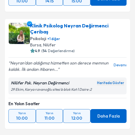
Daha Fazla
10:00
14:15
15:00
Klinik Psikolog Neyran Değirmenci
Çeribaş
Psikoloji
+
1
diğer
Bursa
,
Nilüfer
4.9
(
54
Değerlendirme)
Neyran’dan aldığımız hizmetten son derece memnun
Devamı
kaldık. İlk andan itibaren...
Nilüfer Psk. Neyran Değirmenci
Haritada Göster
29 Ekim, Karya rızvanoğlu sitesi b blok Kat:1 Daire :2
En Yakın Saatler
Yarın
Yarın
Yarın
Daha Fazla
10:00
11:00
12:00