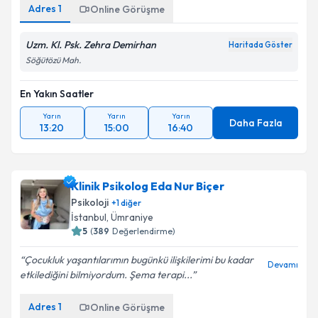
Adres
1
Online Görüşme
Uzm. Kl. Psk. Zehra Demirhan
Haritada Göster
Söğütözü Mah.
En Yakın Saatler
Yarın
Yarın
Yarın
Daha Fazla
13:20
15:00
16:40
Klinik Psikolog Eda Nur Biçer
Psikoloji
+
1
diğer
İstanbul
,
Ümraniye
5
(
389
Değerlendirme)
Çocukluk yaşantılarımın bugünkü ilişkilerimi bu kadar
Devamı
etkilediğini bilmiyordum. Şema terapi...
Adres
1
Online Görüşme