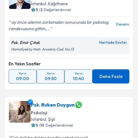
Psikoloji
İstanbul
,
Kağıthane
5
(
2
Değerlendirme)
ay önce ailemin zorlamaları sonucunda bir psikolog
Devamı
randevusuna gittim,...
Psk. Emir Çıtak
Haritada Göster
Hamidiyeköy Mah. Anadolu Cad. No:13
En Yakın Saatler
Yarın
Yarın
Yarın
Daha Fazla
09:00
09:50
10:40
Psk. Ruken Duygun
Psikoloji
İstanbul
,
Şişli
5
(
10
Değerlendirme)