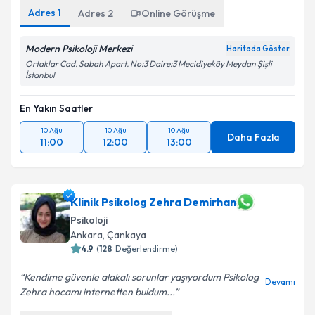
Adres
1
Adres
2
Online Görüşme
Modern Psikoloji Merkezi
Haritada Göster
Ortaklar Cad. Sabah Apart. No:3 Daire:3 Mecidiyeköy Meydan Şişli
İstanbul
En Yakın Saatler
10 Ağu
10 Ağu
10 Ağu
Daha Fazla
11:00
12:00
13:00
Klinik Psikolog Zehra Demirhan
Psikoloji
Ankara
,
Çankaya
4.9
(
128
Değerlendirme)
Kendime güvenle alakalı sorunlar yaşıyordum Psikolog
Devamı
Zehra hocamı internetten buldum...