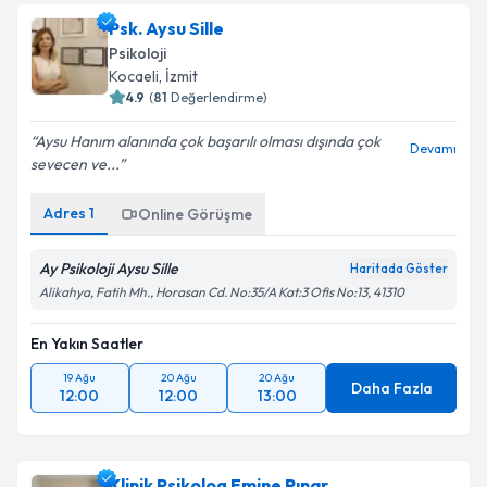
Psk. Aysu Sille
Psikoloji
Kocaeli
,
İzmit
4.9
(
81
Değerlendirme)
Aysu Hanım alanında çok başarılı olması dışında çok
Devamı
sevecen ve...
Adres
1
Online Görüşme
Ay Psikoloji Aysu Sille
Haritada Göster
Alikahya, Fatih Mh., Horasan Cd. No:35/A Kat:3 Ofis No:13, 41310
En Yakın Saatler
19 Ağu
20 Ağu
20 Ağu
Daha Fazla
12:00
12:00
13:00