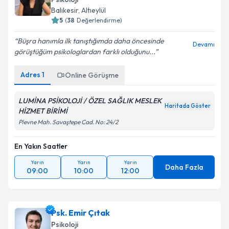
Psikoloji
Balıkesir
,
Altıeylül
5
(
38
Değerlendirme)
Büşra hanımla ilk tanıştığımda daha öncesinde
Devamı
görüştüğüm psikologlardan farklı olduğunu...
Adres
1
Online Görüşme
LUMİNA PSİKOLOJİ / ÖZEL SAĞLIK MESLEK
Haritada Göster
HİZMET BİRİMİ
Plevne Mah. Savaştepe Cad. No: 24/2
En Yakın Saatler
Yarın
Yarın
Yarın
Daha Fazla
09:00
10:00
12:00
Psk. Emir Çıtak