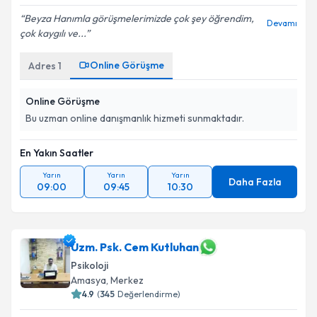
Beyza Hanımla görüşmelerimizde çok şey öğrendim,
Devamı
çok kaygılı ve...
Online Görüşme
Adres
1
Online Görüşme
Bu uzman online danışmanlık hizmeti sunmaktadır.
En Yakın Saatler
Yarın
Yarın
Yarın
Daha Fazla
09:00
09:45
10:30
Uzm. Psk. Cem Kutluhan
Psikoloji
Amasya
,
Merkez
4.9
(
345
Değerlendirme)