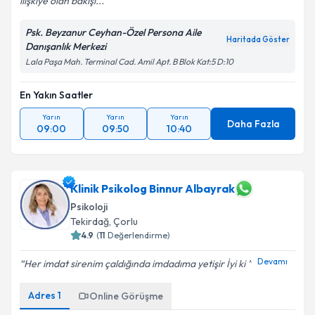
ilişkiye olan bakışı...
Kişisel verilerimin işlenmesine ilişkin
Aydınlatma
Metni
'ni okudum ve kişisel verilerimin belirtilen
Psk. Beyzanur Ceyhan-Özel Persona Aile
kapsamda işlenmesini kabul ediyorum.
Haritada Göster
Danışanlık Merkezi
Lala Paşa Mah. Terminal Cad. Amil Apt. B Blok Kat:5 D:10
Takvim Talebini Gönder
En Yakın Saatler
Yarın
Yarın
Yarın
Daha Fazla
09:00
09:50
10:40
Klinik Psikolog Binnur Albayrak
Psikoloji
Tekirdağ
,
Çorlu
4.9
(
11
Değerlendirme)
Devamı
Her imdat sirenim çaldığında imdadıma yetişir İyi ki
Adres
1
Online Görüşme