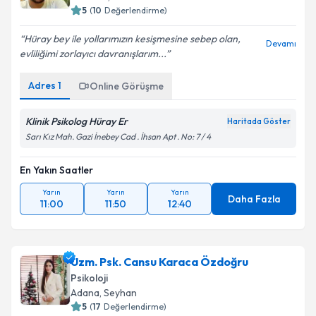
5
(
10
Değerlendirme)
Hüray bey ile yollarımızın kesişmesine sebep olan,
Devamı
evliliğimi zorlayıcı davranışlarım...
Adres
1
Online Görüşme
Klinik Psikolog Hüray Er
Haritada Göster
Sarı Kız Mah. Gazi İnebey Cad . İhsan Apt . No: 7 / 4
En Yakın Saatler
Yarın
Yarın
Yarın
Daha Fazla
11:00
11:50
12:40
Uzm. Psk. Cansu Karaca Özdoğru
Psikoloji
Adana
,
Seyhan
5
(
17
Değerlendirme)