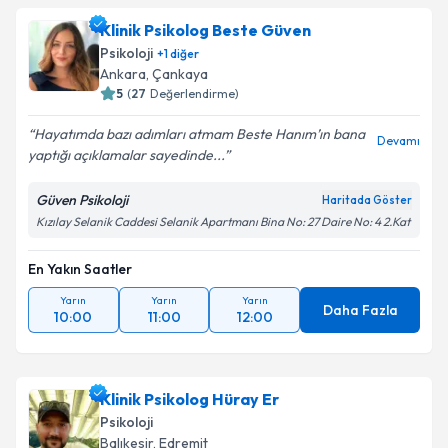
Klinik Psikolog Beste Güven
Psikoloji
+
1
diğer
Ankara
,
Çankaya
5
(
27
Değerlendirme)
Hayatımda bazı adımları atmam Beste Hanım’ın bana
Devamı
yaptığı açıklamalar sayedinde...
Güven Psikoloji
Haritada Göster
Kızılay Selanik Caddesi Selanik Apartmanı Bina No: 27 Daire No: 4 2.Kat
En Yakın Saatler
Yarın
Yarın
Yarın
Daha Fazla
10:00
11:00
12:00
Klinik Psikolog Hüray Er
Psikoloji
Balıkesir
,
Edremit