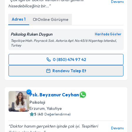
Çok ilgili bir doktor kendini rahat güvenli
Devamı
hissedebiliceğiniz bir...
Adres
1
Online Görüşme
Psikolog Ruken Duygun
Haritada Göster
Teşvikiye Mah. Poyracık Sok. Astoria Apt. No:45/6 Nişantaşı Istanbul,
Turkey
0 (850) 474 97 42
Randevu Takvimi Talebi
Randevu Talep Et
Psk. Ruken Duygun
için randevu takvimi talebi
oluşturun. Size bu uzmandan randevu almanız için bir
takvim hazırlandığında e-posta ile bilgilendireceğiz.
Psk. Beyzanur Ceyhan
Psikoloji
E-posta Adresiniz
Erzurum
,
Yakutiye
5
(
40
Değerlendirme)
Doktor hanım gerçekten işinde çok iyi. Tespitleri
Devamı