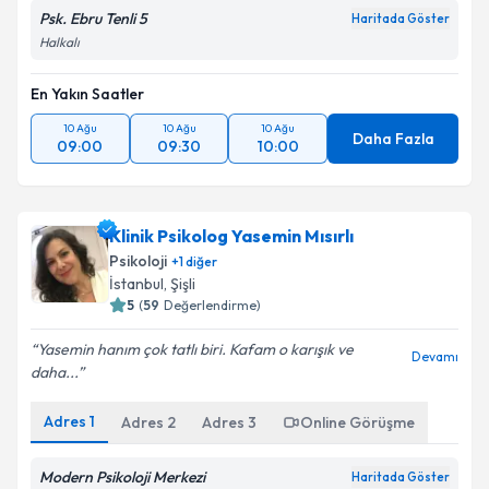
Psk. Ebru Tenli 5
Haritada Göster
Halkalı
En Yakın Saatler
10 Ağu
10 Ağu
10 Ağu
Daha Fazla
09:00
09:30
10:00
Klinik Psikolog Yasemin Mısırlı
Psikoloji
+
1
diğer
İstanbul
,
Şişli
5
(
59
Değerlendirme)
Yasemin hanım çok tatlı biri. Kafam o karışık ve
Devamı
daha...
Adres
1
Adres
2
Adres
3
Online Görüşme
Modern Psikoloji Merkezi
Haritada Göster