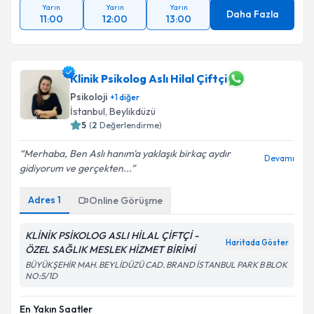
Yarın
Yarın
Yarın
Daha Fazla
11:00
12:00
13:00
Klinik Psikolog Aslı Hilal Çiftçi
Psikoloji
+
1
diğer
İstanbul
,
Beylikdüzü
5
(
2
Değerlendirme)
Merhaba, Ben Aslı hanım'a yaklaşık birkaç aydır
Devamı
gidiyorum ve gerçekten...
Adres
1
Online Görüşme
KLİNİK PSİKOLOG ASLI HİLAL ÇİFTÇİ -
Haritada Göster
ÖZEL SAĞLIK MESLEK HİZMET BİRİMİ
BÜYÜKŞEHİR MAH. BEYLİDÜZÜ CAD. BRAND İSTANBUL PARK B BLOK
NO:5/1D