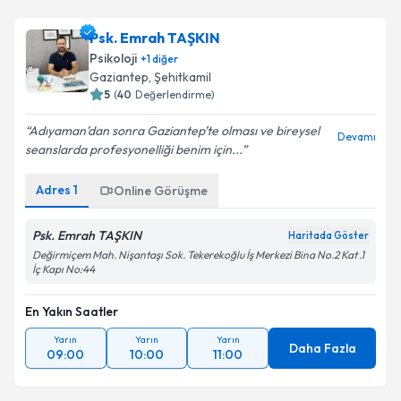
Psk. Emrah TAŞKIN
Psikoloji
+
1
diğer
Gaziantep
,
Şehitkamil
5
(
40
Değerlendirme)
Adıyaman’dan sonra Gaziantep’te olması ve bireysel
Devamı
seanslarda profesyonelliği benim için...
Adres
1
Online Görüşme
Psk. Emrah TAŞKIN
Haritada Göster
Değirmiçem Mah. Nişantaşı Sok. Tekerekoğlu İş Merkezi Bina No.2 Kat .1
İç Kapı No:44
En Yakın Saatler
Yarın
Yarın
Yarın
Daha Fazla
09:00
10:00
11:00