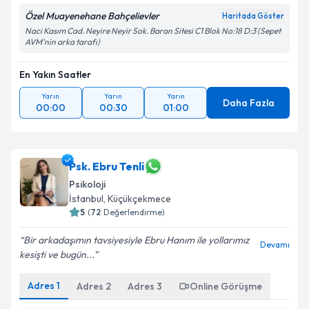
Özel Muayenehane Bahçelievler
Haritada Göster
Naci Kasım Cad. Neyire Neyir Sok. Baran Sitesi C1 Blok No:18 D:3 (Sepet
AVM'nin arka tarafı)
En Yakın Saatler
Yarın
Yarın
Yarın
Daha Fazla
00:00
00:30
01:00
Psk. Ebru Tenli
Psikoloji
İstanbul
,
Küçükçekmece
5
(
72
Değerlendirme)
Bir arkadaşımın tavsiyesiyle Ebru Hanım ile yollarımız
Devamı
kesişti ve bugün...
Adres
1
Adres
2
Adres
3
Online Görüşme