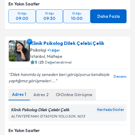
En Yakın Saatler
10 Ağu
10 Ağu
10 Ağu
Daha Fazla
09:00
09:30
10:00
Klinik Psikolog Dilek Çelebi Çelik
Psikoloji
+
1
diğer
İstanbul
,
Maltepe
5
(
25
Değerlendirme)
Dilek hanımla üç seneden beri görüşüyoruz kendisiyle
Devamı
yaptığımız görüşmeleri ...
Adres
1
Adres
2
Online Görüşme
Klinik Psikolog Dilek Çelebi Çelik
Haritada Göster
ALTINTEPE MAH. İSTASYON YOLU SOK. NO3
En Yakın Saatler