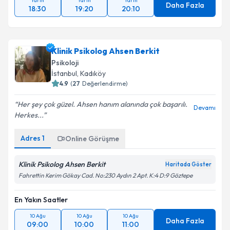
Yarın
Yarın
Yarın
Daha Fazla
18:30
19:20
20:10
Klinik Psikolog Ahsen Berkit
Psikoloji
İstanbul
,
Kadıköy
4.9
(
27
Değerlendirme)
Her şey çok güzel. Ahsen hanım alanında çok başarılı.
Devamı
Herkes...
Adres
1
Online Görüşme
Klinik Psikolog Ahsen Berkit
Haritada Göster
Fahrettin Kerim Gökay Cad. No:230 Aydın 2 Apt. K:4 D:9 Göztepe
En Yakın Saatler
10 Ağu
10 Ağu
10 Ağu
Daha Fazla