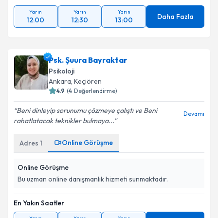
En Yakın Saatler
Yarın
Yarın
Yarın
Daha Fazla
12:00
12:30
13:00
Psk. Şuura Bayraktar
Psikoloji
Ankara
,
Keçiören
4.9
(
4
Değerlendirme)
Beni dinleyip sorunumu çözmeye çalıştı ve Beni
Devamı
rahatlatacak teknikler bulmaya...
Online Görüşme
Adres
1
Online Görüşme
Bu uzman online danışmanlık hizmeti sunmaktadır.
En Yakın Saatler