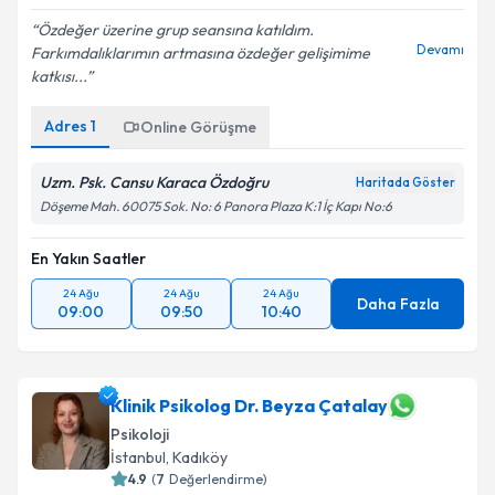
Özdeğer üzerine grup seansına katıldım.
Devamı
Farkımdalıklarımın artmasına özdeğer gelişimime
katkısı...
Adres
1
Online Görüşme
Uzm. Psk. Cansu Karaca Özdoğru
Haritada Göster
Döşeme Mah. 60075 Sok. No: 6 Panora Plaza K:1 İç Kapı No:6
En Yakın Saatler
24 Ağu
24 Ağu
24 Ağu
Daha Fazla
09:00
09:50
10:40
Klinik Psikolog Dr. Beyza Çatalay
Psikoloji
İstanbul
,
Kadıköy
4.9
(
7
Değerlendirme)