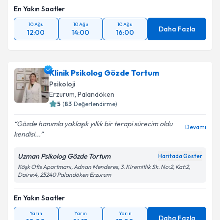
En Yakın Saatler
10 Ağu
10 Ağu
10 Ağu
Daha Fazla
12:00
14:00
16:00
Klinik Psikolog Gözde Tortum
Psikoloji
Erzurum
,
Palandöken
5
(
83
Değerlendirme)
Gözde hanımla yaklaşık yıllık bir terapi sürecim oldu
Devamı
kendisi...
Uzman Psikolog Gözde Tortum
Haritada Göster
Köşk Ofis Apartmanı, Adnan Menderes, 3. Kiremitlik Sk. No:2, Kat:2,
Daire:4, 25240 Palandöken Erzurum
En Yakın Saatler
Yarın
Yarın
Yarın