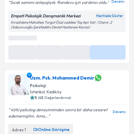
Devamı
Sıcak samimi anlayışlıydı. Randevu için yardımcı oldu.
Empati Psikolojik Danışmanlık Merkezi
Haritada Göster
Kirazlidere Mahallesi Turgut Özal caddesi Taş Apt. Kat : 1 Daire : 2
(Sabuncuoğlu Şerefeddin Devlet Hastanesi Karsisi)
En Yakın Saatler
18 Ağu
1 Eyl
Daha Fazla
17:00
17:00
Uzm. Psk. Muhammed Demir
Psikoloji
İstanbul
,
Kadıköy
5
(
45
Değerlendirme)
kötü psikolog deneyimimden sonra bir daha cesaret
Devamı
edememiştim. Ama...
Online Görüşme
Adres
1