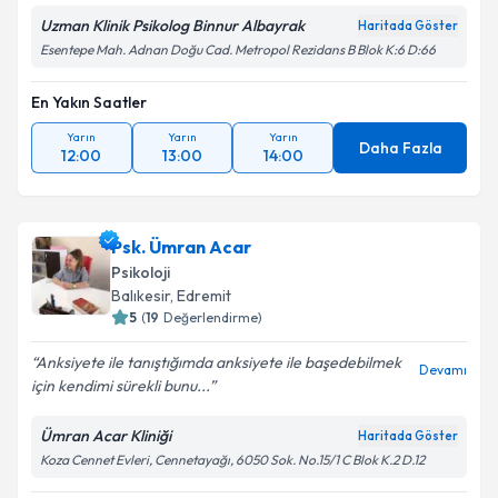
Uzman Klinik Psikolog Binnur Albayrak
Haritada Göster
Esentepe Mah. Adnan Doğu Cad. Metropol Rezidans B Blok K:6 D:66
En Yakın Saatler
Yarın
Yarın
Yarın
Daha Fazla
12:00
13:00
14:00
Psk. Ümran Acar
Psikoloji
Balıkesir
,
Edremit
5
(
19
Değerlendirme)
Anksiyete ile tanıştığımda anksiyete ile başedebilmek
Devamı
için kendimi sürekli bunu...
Ümran Acar Kliniği
Haritada Göster
Koza Cennet Evleri, Cennetayağı, 6050 Sok. No.15/1 C Blok K.2 D.12