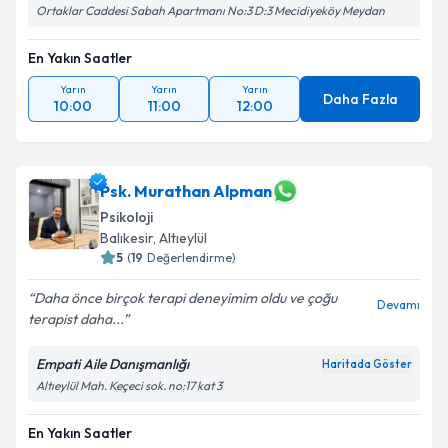
Ortaklar Caddesi Sabah Apartmanı No:3 D:3 Mecidiyeköy Meydan
En Yakın Saatler
Yarın
Yarın
Yarın
Daha Fazla
10:00
11:00
12:00
Psk. Murathan Alpman
Psikoloji
Balıkesir
,
Altıeylül
5
(
19
Değerlendirme)
Daha önce birçok terapi deneyimim oldu ve çoğu
Devamı
terapist daha...
Empati Aile Danışmanlığı
Haritada Göster
Altıeylül Mah. Keçeci sok. no:17 kat 3
En Yakın Saatler