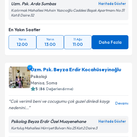
Uzm. Psk. Arda Sumbas
Haritada Göster
Kızılırmak Mahallesi Muhsin Yazıcıoğlu Caddesi Başak Apartmanı No:31
Kat:8 Daire:32
En Yakın Saatler
Yarın
Yarın
11 Ağu
Daha Fazla
12:00
13:00
11:00
Uzm. Psk. Beyza Erdir Kocahüseyinoğlu
Psikoloji
Manisa
,
Soma
5
(
86
Değerlendirme)
Cok verimli beni ve cocugumu çok guzel dinledi kaygı
Devamı
nedenini...
Psikolog Beyza Erdir Özel Muayenehane
Haritada Göster
Kurtuluş Mahallesi Hürriyet Bulvarı No:25 Kat:2 Daire:3