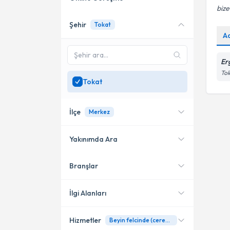
bize
Şehir
Tokat
Online danışmanlık sunan
A
uzmanları göster
Sadece
Tokat
bölgesinde
Er
uzman ara
To
Tokat
İlçe
Merkez
Yakınımda Ara
Branşlar
Konumuma yakın uzmanları
Merkez
göster
İlgi Alanları
Hizmetler
Beyin felcinde (cerebral palsi) ergoterapi
Ergoterapi