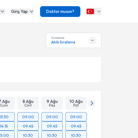
Giriş Yap
Doktor musun?
Sıralama
Akıllı Sıralama
7 Ağu
8 Ağu
9 Ağu
10 Ağu
Cum
Cmt
Paz
Pzt
13:30
09:00
09:00
09:00
14:15
09:45
09:45
09:45
15:00
10:30
10:30
10:30