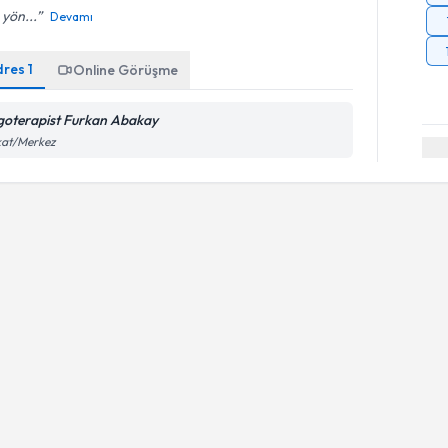
 yön...
Devamı
dres
1
Online Görüşme
goterapist Furkan Abakay
kat/Merkez