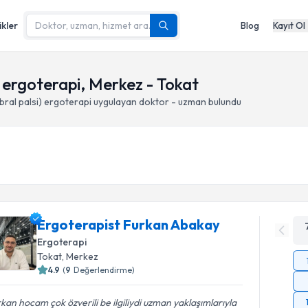
ikler
Blog
Kayıt Ol
) ergoterapi, Merkez - Tokat
bral palsi) ergoterapi
uygulayan doktor - uzman bulundu
Ergoterapist Furkan Abakay
Ergoterapi
Tokat
, Merkez
4.9
(
9
Değerlendirme)
kan hocam çok özverili be ilgiliydi uzman yaklaşımlarıyla