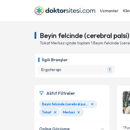
Uzmanlar
Klin
Beyin felcinde (cerebral palsi
Tokat
Merkez
içinde toplam
1
Beyin felcinde (cere
İlgili Branşlar
Ergoterapi
1
Aktif Filtreler
Beyin felcinde (cerebral palsi) ergoterapi
Tokat
Merkez
Fur
Online Görüşme