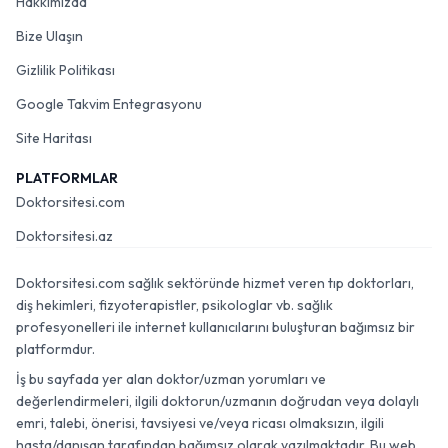
Hakkımızda
Bize Ulaşın
Gizlilik Politikası
Google Takvim Entegrasyonu
Site Haritası
PLATFORMLAR
Doktorsitesi.com
Doktorsitesi.az
Doktorsitesi.com sağlık sektöründe hizmet veren tıp doktorları,
diş hekimleri, fizyoterapistler, psikologlar vb. sağlık
profesyonelleri ile internet kullanıcılarını buluşturan bağımsız bir
platformdur.
İş bu sayfada yer alan doktor/uzman yorumları ve
değerlendirmeleri, ilgili doktorun/uzmanın doğrudan veya dolaylı
emri, talebi, önerisi, tavsiyesi ve/veya ricası olmaksızın, ilgili
hasta/danışan tarafından bağımsız olarak yazılmaktadır. Bu web