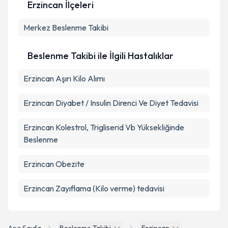
Erzincan İlçeleri
Kişisel verilerimin işlenmesine ilişkin
Aydınlatma
Merkez
Metni
Beslenme Takibi
'ni okudum ve kişisel verilerimin belirtilen
kapsamda işlenmesini kabul ediyorum.
Beslenme Takibi ile İlgili Hastalıklar
Takvim Talebini Gönder
Erzincan Aşırı Kilo Alımı
Erzincan Diyabet / Insulin Direnci Ve Diyet Tedavisi
Erzincan Kolestrol, Trigliserid Vb Yüksekliğinde
Beslenme
Erzincan Obezite
Erzincan Zayıflama (Kilo verme) tedavisi