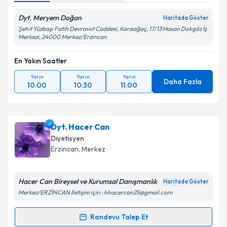
Dyt. Meryem Doğan
Haritada Göster
Şehit Yüzbaşı Fatih Devravut Caddesi, Karaağaç, 17/13 Hasan Dokgöz İş
Merkezi, 24000 Merkez/Erzincan
En Yakın Saatler
Yarın
Yarın
Yarın
Daha Fazla
10:00
10:30
11:00
Dyt. Hacer Can
Diyetisyen
Erzincan
, Merkez
Hacer Can Bireysel ve Kurumsal Danışmanlık
Haritada Göster
Merkez/ERZİNCAN İletişim için : hhacercan25@gmail.com
Randevu Talep Et
Randevu Takvimi Talebi