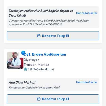
E-posta Adresiniz
Diyetisyen Melisa Nur Bulut Sağlıklı Yaşam ve
Haritada Göster
Diyet Kliniği
Cumhuriyet Mahallesi Yavuz Selim Bulvarı Şehir Sokak No:6 Şehir
Apartmanı Kat:2 D:4 Ortahisar/TRABZON
Kişisel verilerimin işlenmesine ilişkin
Aydınlatma
Metni
'ni okudum ve kişisel verilerimin belirtilen
Randevu Talep Et
kapsamda işlenmesini kabul ediyorum.
Randevu Takvimi Talebi
Takvim Talebini Gönder
Dyt. Melisa Nur Bulut
için randevu takvimi talebi
Dyt. Erden Abdüsselam
oluşturun. Size bu uzmandan randevu almanız için bir
Diyetisyen
takvim hazırlandığında e-posta ile bilgilendireceğiz.
Trabzon
, Merkez
5
(
1
Değerlendirme)
E-posta Adresiniz
Ada Diyet Merkezi
Haritada Göster
Kunduracılar Caddesi Merkez İşhanı Kat:1
Kişisel verilerimin işlenmesine ilişkin
Aydınlatma
Randevu Talep Et
Randevu Takvimi Talebi
Metni
'ni okudum ve kişisel verilerimin belirtilen
kapsamda işlenmesini kabul ediyorum.