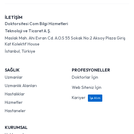
İLETİŞİM
Doktorsitesi Com Bilgi Hizmetleri
Teknoloji ve Ticaret A.Ş.
Maslak Mah. Ahi Evran Cd. A.O.S 55 Sokak No:2 Aksoy Plaza Giriş
Kat Kolektif House
İstanbul, Türkiye
SAĞLIK
PROFESYONELLER
Uzmanlar
Doktorlar İçin
Uzmanlık Alanları
Web Siteniz İçin
Hastalıklar
Kariyer
İşe Alım
Hizmetler
Hastaneler
KURUMSAL