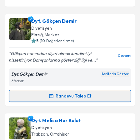
Dyt. Gökçen Demir
Diyetisyen
Elazığ
, Merkez
5
(
10
Değerlendirme)
Gökçen hanımdan diyet almak kendimi iyi
Devamı
hissettiriyor.Danışanlarına gösterdiği ilgi ve...
Dyt.Gökçen Demir
Haritada Göster
Merkez
Randevu Talep Et
Randevu Takvimi Talebi
Dyt. Gökçen Demir
için randevu takvimi talebi
Dyt. Melisa Nur Bulut
oluşturun. Size bu uzmandan randevu almanız için bir
Diyetisyen
takvim hazırlandığında e-posta ile bilgilendireceğiz.
Trabzon
, Ortahisar