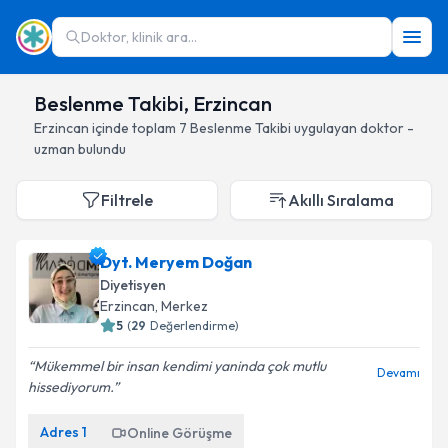
Doktor, klinik ara...
Beslenme Takibi, Erzincan
Erzincan
içinde toplam
7
Beslenme Takibi
uygulayan doktor -
uzman bulundu
Filtrele
Akıllı Sıralama
Dyt. Meryem Doğan
Diyetisyen
Erzincan
, Merkez
5
(
29
Değerlendirme)
Mükemmel bir insan kendimi yaninda çok mutlu
Devamı
hissediyorum.
Adres
1
Online Görüşme