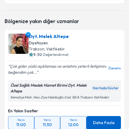
Dyt. Hacer Can
için randevu takvimi talebi oluşturun.
Bölgenize yakın diğer uzmanlar
Size bu uzmandan randevu almanız için bir takvim
hazırlandığında e-posta ile bilgilendireceğiz.
Dyt. Melek Altepe
E-posta Adresiniz
Diyetisyen
Trabzon
, Vakfıkebir
5
(
52
Değerlendirme)
Çok güler yüzlü açıklaması ve anlatımı yeterli iletişimini
Kişisel verilerimin işlenmesine ilişkin
Aydınlatma
Devamı
beğendim çok...
Metni
'ni okudum ve kişisel verilerimin belirtilen
kapsamda işlenmesini kabul ediyorum.
Özel Sağlık Meslek Hizmet Birimi Dyt. Melek
Haritada Göster
Altepe
Takvim Talebini Gönder
Kemaliye Mah. Hacı Ziya Habiboğlu Cad. 58/A Trabzon Vakfıkebir
En Yakın Saatler
Yarın
Yarın
Yarın
Daha Fazla
11:00
11:30
12:00