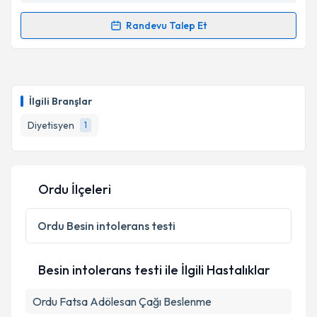
Randevu Talep Et
Randevu Takvimi Talebi
Dyt. Çağla Karaman
için randevu takvimi talebi
oluşturun. Size bu uzmandan randevu almanız için bir
İlgili Branşlar
takvim hazırlandığında e-posta ile bilgilendireceğiz.
Diyetisyen
1
E-posta Adresiniz
Ordu İlçeleri
Kişisel verilerimin işlenmesine ilişkin
Aydınlatma
Metni
'ni okudum ve kişisel verilerimin belirtilen
Ordu
Besin intolerans testi
kapsamda işlenmesini kabul ediyorum.
Besin intolerans testi ile İlgili Hastalıklar
Takvim Talebini Gönder
Ordu Fatsa Adölesan Çağı Beslenme