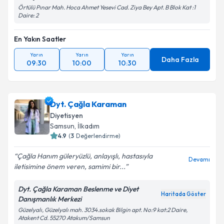
Örtülü Pınar Mah. Hoca Ahmet Yesevi Cad. Ziya Bey Apt. B Blok Kat :1
Daire: 2
En Yakın Saatler
Yarın
Yarın
Yarın
Daha Fazla
09:30
10:00
10:30
Dyt. Çağla Karaman
Diyetisyen
Samsun
, İlkadım
4.9
(
3
Değerlendirme)
Çağla Hanım güleryüzlü, anlayışlı, hastasıyla
Devamı
iletisimine önem veren, samimi bir...
Dyt. Çağla Karaman Beslenme ve Diyet
Haritada Göster
Danışmanlık Merkezi
Güzelyalı, Güzelyalı mah. 3034.sokak Bilgin apt. No:9 kat:2 Daire,
Atakent Cd. 55270 Atakum/Samsun