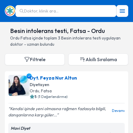
Doktor, klinik ara...
Besin intolerans testi, Fatsa - Ordu
Ordu
Fatsa
içinde toplam
3
Besin intolerans testi
uygulayan
doktor - uzman bulundu
Filtrele
Akıllı Sıralama
Dyt. Feyza Nur Altun
Diyetisyen
Ordu
, Fatsa
5
(
1
Değerlendirme)
Kendisi işinde yeni olmasına rağmen fazlasıyla bilgili,
Devamı
danışanlarına karşı güler...
Mavi Diyet