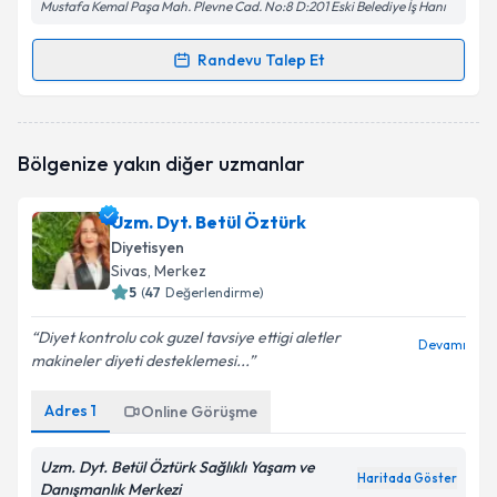
Mustafa Kemal Paşa Mah. Plevne Cad. No:8 D:201 Eski Belediye İş Hanı
Randevu Talep Et
Randevu Takvimi Talebi
Dyt. Feyza Nur Altun
için randevu takvimi talebi
Bölgenize yakın diğer uzmanlar
oluşturun. Size bu uzmandan randevu almanız için bir
takvim hazırlandığında e-posta ile bilgilendireceğiz.
Uzm. Dyt. Betül Öztürk
E-posta Adresiniz
Diyetisyen
Sivas
, Merkez
5
(
47
Değerlendirme)
Diyet kontrolu cok guzel tavsiye ettigi aletler
Kişisel verilerimin işlenmesine ilişkin
Aydınlatma
Devamı
makineler diyeti desteklemesi...
Metni
'ni okudum ve kişisel verilerimin belirtilen
kapsamda işlenmesini kabul ediyorum.
Adres
1
Online Görüşme
Takvim Talebini Gönder
Uzm. Dyt. Betül Öztürk Sağlıklı Yaşam ve
Haritada Göster
Danışmanlık Merkezi