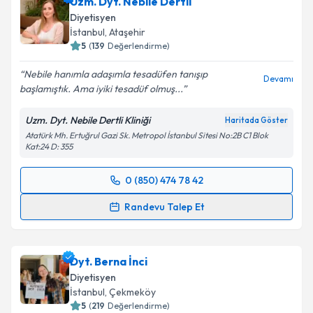
Uzm. Dyt. Nebile Dertli
Diyetisyen
İstanbul
, Ataşehir
5
(
139
Değerlendirme)
Nebile hanımla adaşımla tesadüfen tanışıp
Devamı
başlamıştık. Ama iyiki tesadüf olmuş...
Uzm. Dyt. Nebile Dertli Kliniği
Haritada Göster
Atatürk Mh. Ertuğrul Gazi Sk. Metropol İstanbul Sitesi No:2B C1 Blok
Kat:24 D: 355
0 (850) 474 78 42
Randevu Takvimi Talebi
Randevu Talep Et
Uzm. Dyt. Nebile Dertli
için randevu takvimi talebi
oluşturun. Size bu uzmandan randevu almanız için bir
Dyt. Berna İnci
takvim hazırlandığında e-posta ile bilgilendireceğiz.
Diyetisyen
E-posta Adresiniz
İstanbul
, Çekmeköy
5
(
219
Değerlendirme)