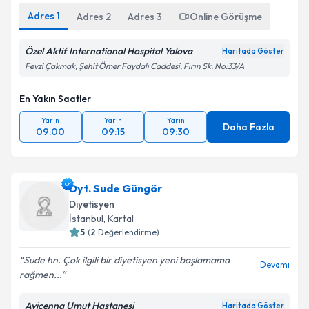
Adres
1
Adres
2
Adres
3
Online Görüşme
Özel Aktif International Hospital Yalova
Haritada Göster
Fevzi Çakmak, Şehit Ömer Faydalı Caddesi, Fırın Sk. No:33/A
En Yakın Saatler
Yarın
Yarın
Yarın
Daha Fazla
09:00
09:15
09:30
Dyt. Sude Güngör
Diyetisyen
İstanbul
, Kartal
5
(
2
Değerlendirme)
Sude hn. Çok ilgili bir diyetisyen yeni başlamama
Devamı
rağmen...
Avicenna Umut Hastanesi
Haritada Göster