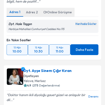
bilgili, hem de pozitif...
Adres
1
Adres
2
Online Görüşme
Dyt. Hale Taşgın
Haritada Göster
Harbiye Mahallesi Cumhuriyet Caddesi No:115
En Yakın Saatler
12 Ağu
12 Ağu
12 Ağu
Daha Fazla
10:00
10:30
11:00
Dyt. Ayşe Sinem Çığır Kıran
Diyetisyen
Yalova
, Merkez
4.9
(
275
Değerlendirme)
Doktor hanım ikili diyoloğu gauet güzel ve anlaşulır bir
Devamı
dil...