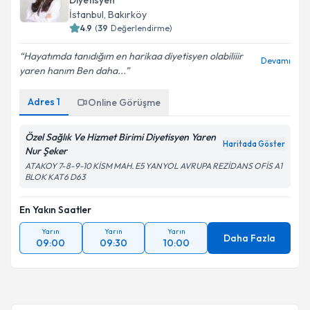
Diyetisyen
takvim hazırlandığında e-posta ile bilgilendireceğiz.
İstanbul
, Bakırköy
4.9
(
39
Değerlendirme)
E-posta Adresiniz
Hayatımda tanıdığım en harikaa diyetisyen olabiliiir
Devamı
yaren hanım Ben daha...
Adres
1
Kişisel verilerimin işlenmesine ilişkin
Online Görüşme
Aydınlatma
Metni
'ni okudum ve kişisel verilerimin belirtilen
kapsamda işlenmesini kabul ediyorum.
Özel Sağlık Ve Hizmet Birimi Diyetisyen Yaren
Haritada Göster
Nur Şeker
ATAKOY 7-8-9-10 KİSM MAH. E5 YANYOL AVRUPA REZİDANS OFİS A1
Takvim Talebini Gönder
BLOK KAT6 D63
En Yakın Saatler
Yarın
Yarın
Yarın
Daha Fazla
09:00
09:30
10:00