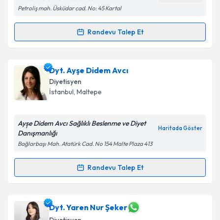
Petroliş mah. Üsküdar cad. No: 45 Kartal
Randevu Talep Et
Randevu Takvimi Talebi
Dyt. Sude Güngör
için randevu takvimi talebi
Dyt. Ayşe Didem Avcı
oluşturun. Size bu uzmandan randevu almanız için bir
Diyetisyen
takvim hazırlandığında e-posta ile bilgilendireceğiz.
İstanbul
, Maltepe
E-posta Adresiniz
Ayșe Didem Avcı Sağlıklı Beslenme ve Diyet
Haritada Göster
Danışmanlığı
Bağlarbaşı Mah. Atatürk Cad. No 154 Malte Plaza 413
Kişisel verilerimin işlenmesine ilişkin
Aydınlatma
Metni
'ni okudum ve kişisel verilerimin belirtilen
Randevu Talep Et
Randevu Takvimi Talebi
kapsamda işlenmesini kabul ediyorum.
Dyt. Ayşe Didem Avcı
için randevu takvimi talebi
Dyt. Yaren Nur Şeker
Takvim Talebini Gönder
oluşturun. Size bu uzmandan randevu almanız için bir