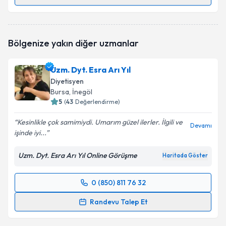
Randevu Takvimi Talebi
Dyt. Kevser Hilal Dikici
için randevu takvimi talebi
Bölgenize yakın diğer uzmanlar
oluşturun. Size bu uzmandan randevu almanız için bir
takvim hazırlandığında e-posta ile bilgilendireceğiz.
Uzm. Dyt. Esra Arı Yıl
E-posta Adresiniz
Diyetisyen
Bursa
, İnegöl
5
(
43
Değerlendirme)
Kesinlikle çok samimiydi. Umarım güzel ilerler. İlgili ve
Kişisel verilerimin işlenmesine ilişkin
Aydınlatma
Devamı
işinde iyi...
Metni
'ni okudum ve kişisel verilerimin belirtilen
kapsamda işlenmesini kabul ediyorum.
Uzm. Dyt. Esra Arı Yıl Online Görüşme
Haritada Göster
Takvim Talebini Gönder
0 (850) 811 76 32
Randevu Takvimi Talebi
Randevu Talep Et
Uzm. Dyt. Esra Arı Yıl
için randevu takvimi talebi