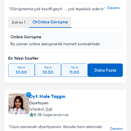
Devamı
Görüşmemiz çok keyifli geçti. . . çok teşekkür ederiz
Kişisel verilerimin işlenmesine ilişkin
Aydınlatma
Online Görüşme
Adres
1
Metni
'ni okudum ve kişisel verilerimin belirtilen
kapsamda işlenmesini kabul ediyorum.
Online Görüşme
Bu uzman online danışmanlık hizmeti sunmaktadır.
Takvim Talebini Gönder
En Yakın Saatler
Yarın
Yarın
Yarın
Daha Fazla
10:00
10:30
11:00
Dyt. Hale Taşgın
Diyetisyen
İstanbul
, Şişli
5
(
15
Değerlendirme)
Uzun zamandır diyetisyenim. Kendisi hem alanında
Devamı