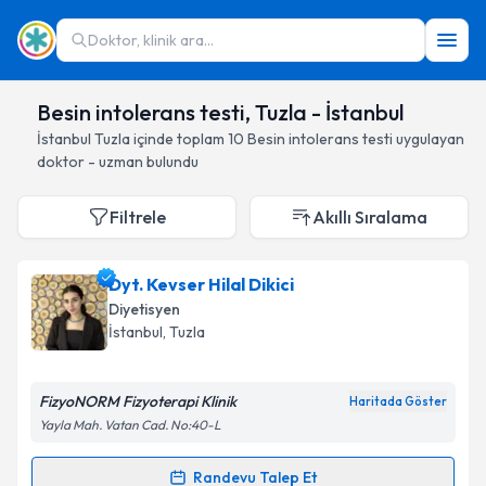
Doktor, klinik ara...
Besin intolerans testi, Tuzla - İstanbul
İstanbul
Tuzla
içinde toplam
10
Besin intolerans testi
uygulayan
doktor - uzman bulundu
Filtrele
Akıllı Sıralama
Dyt. Kevser Hilal Dikici
Diyetisyen
İstanbul
, Tuzla
FizyoNORM Fizyoterapi Klinik
Haritada Göster
Yayla Mah. Vatan Cad. No:40-L
Randevu Talep Et