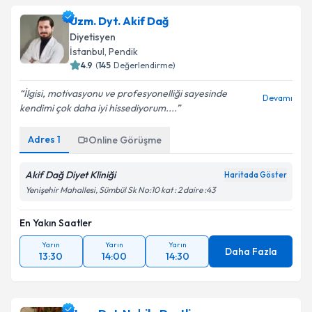
oluşturun. Size bu uzmandan randevu almanız için bir
Uzm. Dyt. Akif Dağ
takvim hazırlandığında e-posta ile bilgilendireceğiz.
Diyetisyen
E-posta Adresiniz
İstanbul
, Pendik
4.9
(
145
Değerlendirme)
İlgisi, motivasyonu ve profesyonelliği sayesinde
Devamı
kendimi çok daha iyi hissediyorum....
Kişisel verilerimin işlenmesine ilişkin
Aydınlatma
Metni
'ni okudum ve kişisel verilerimin belirtilen
Adres
1
Online Görüşme
kapsamda işlenmesini kabul ediyorum.
Akif Dağ Diyet Kliniği
Haritada Göster
Takvim Talebini Gönder
Yenişehir Mahallesi, Sümbül Sk No:10 kat : 2 daire :43
En Yakın Saatler
Yarın
Yarın
Yarın
Daha Fazla
13:30
14:00
14:30