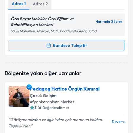
Adres
1
Adres
2
Özel Beyaz Melekler Özel Eğitim ve
Haritada Göster
Rehabilitasyon Merkezi
50.yıl Mahallesi, Ali Kaya, Mutlu Caddesi No:46/2, 33150
Randevu Talep Et
Randevu Takvimi Talebi
Çocuk Gelişim Simge Çelik Korkmaz
için randevu
Bölgenize yakın diğer uzmanlar
takvimi talebi oluşturun. Size bu uzmandan randevu
almanız için bir takvim hazırlandığında e-posta ile
bilgilendireceğiz.
Pedagog Hatice Örgün Kumral
Çocuk Gelişim
E-posta Adresiniz
Afyonkarahisar
, Merkez
5
(
6
Değerlendirme)
Görüşmemizden ve ilginizden çok memnun kaldım.
Devamı
Teşekkürler.
Kişisel verilerimin işlenmesine ilişkin
Aydınlatma