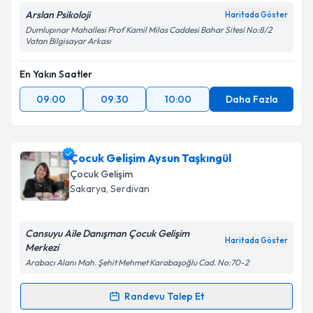
Metni
'ni okudum ve kişisel verilerimin belirtilen
kapsamda işlenmesini kabul ediyorum.
Arslan Psikoloji
Haritada Göster
Dumlupınar Mahallesi Prof Kamil Milas Caddesi Bahar Sitesi No:8/2
Vatan Bilgisayar Arkası
Takvim Talebini Gönder
En Yakın Saatler
09:00
09:30
10:00
Daha Fazla
Çocuk Gelişim Aysun Taşkıngül
Çocuk Gelişim
Sakarya
, Serdivan
Cansuyu Aile Danışman Çocuk Gelişim
Haritada Göster
Merkezi
Arabacı Alanı Mah. Şehit Mehmet Karabaşoğlu Cad. No:70-2
Randevu Talep Et
Randevu Takvimi Talebi