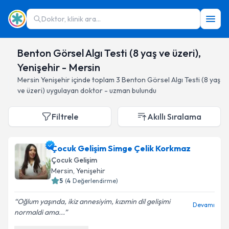
Doktor, klinik ara...
Benton Görsel Algı Testi (8 yaş ve üzeri),
Yenişehir - Mersin
Mersin
Yenişehir
içinde toplam
3
Benton Görsel Algı Testi (8 yaş
ve üzeri)
uygulayan doktor - uzman bulundu
Filtrele
Akıllı Sıralama
Çocuk Gelişim Simge Çelik Korkmaz
Çocuk Gelişim
Mersin
, Yenişehir
5
(
4
Değerlendirme)
Oğlum yaşında, ikiz annesiyim, kızımin dil gelişimi
Devamı
normaldi ama...