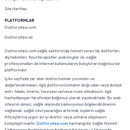
Site Haritası
PLATFORMLAR
Doktorsitesi.com
Doktorsitesi.az
Doktorsitesi.com sağlık sektöründe hizmet veren tıp doktorları,
diş hekimleri, fizyoterapistler, psikologlar vb. sağlık
profesyonelleri ile internet kullanıcılarını buluşturan bağımsız bir
platformdur.
İş bu sayfada yer alan doktor/uzman yorumları ve
değerlendirmeleri, ilgili doktorun/uzmanın doğrudan veya dolaylı
emri, talebi, önerisi, tavsiyesi ve/veya ricası olmaksızın, ilgili
hasta/danışan tarafından bağımsız olarak yazılmaktadır. Bu web
sitesinin amacı, sağlık alanında kamuoyunun bilgilendirilmesini
sağlamak, sağlık okuryazarlığını artırmak, kişilerin sağlık
ihtiyaçlarına uygun en iyi doktor veya uzmana ulaşmasını
kolaylaştırmaktır.
Doktorsitesi.com
herhangi bir Sağlık Hizmeti
Sağlayıcısını desteklemeyip herhangi bir öneri ve tavsiyede