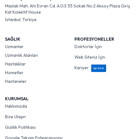
Maslak Mah. Ahi Evran Cd. A.O.S 55 Sokak No:2 Aksoy Plaza Giriş
Kat Kolektif House
İstanbul, Türkiye
SAĞLIK
PROFESYONELLER
Uzmanlar
Doktorlar İçin
Uzmanlık Alanları
Web Siteniz İçin
Hastalıklar
Kariyer
İşe Alım
Hizmetler
Hastaneler
KURUMSAL
Hakkımızda
Bize Ulaşın
Gizlilik Politikası
Google Takvim Entegrasyonu