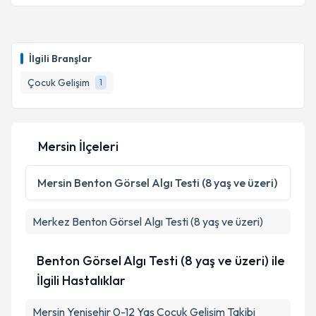
Çocuk Gelişim Aysun Taşkıngül
için randevu takvimi
talebi oluşturun. Size bu uzmandan randevu almanız
İlgili Branşlar
için bir takvim hazırlandığında e-posta ile
bilgilendireceğiz.
Çocuk Gelişim
1
E-posta Adresiniz
Mersin İlçeleri
Kişisel verilerimin işlenmesine ilişkin
Aydınlatma
Mersin
Benton Görsel Algı Testi (8 yaş ve üzeri)
Metni
'ni okudum ve kişisel verilerimin belirtilen
kapsamda işlenmesini kabul ediyorum.
Merkez
Benton Görsel Algı Testi (8 yaş ve üzeri)
Takvim Talebini Gönder
Benton Görsel Algı Testi (8 yaş ve üzeri) ile
İlgili Hastalıklar
Mersin Yenişehir 0-12 Yaş Çocuk Gelişim Takibi