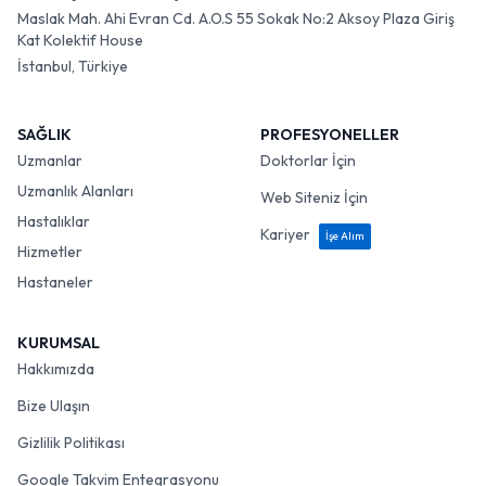
Maslak Mah. Ahi Evran Cd. A.O.S 55 Sokak No:2 Aksoy Plaza Giriş
Kat Kolektif House
İstanbul, Türkiye
SAĞLIK
PROFESYONELLER
Uzmanlar
Doktorlar İçin
Uzmanlık Alanları
Web Siteniz İçin
Hastalıklar
Kariyer
İşe Alım
Hizmetler
Hastaneler
KURUMSAL
Hakkımızda
Bize Ulaşın
Gizlilik Politikası
Google Takvim Entegrasyonu