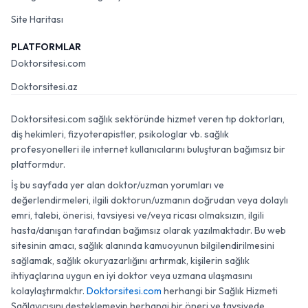
Site Haritası
PLATFORMLAR
Doktorsitesi.com
Doktorsitesi.az
Doktorsitesi.com sağlık sektöründe hizmet veren tıp doktorları,
diş hekimleri, fizyoterapistler, psikologlar vb. sağlık
profesyonelleri ile internet kullanıcılarını buluşturan bağımsız bir
platformdur.
İş bu sayfada yer alan doktor/uzman yorumları ve
değerlendirmeleri, ilgili doktorun/uzmanın doğrudan veya dolaylı
emri, talebi, önerisi, tavsiyesi ve/veya ricası olmaksızın, ilgili
hasta/danışan tarafından bağımsız olarak yazılmaktadır. Bu web
sitesinin amacı, sağlık alanında kamuoyunun bilgilendirilmesini
sağlamak, sağlık okuryazarlığını artırmak, kişilerin sağlık
ihtiyaçlarına uygun en iyi doktor veya uzmana ulaşmasını
kolaylaştırmaktır.
Doktorsitesi.com
herhangi bir Sağlık Hizmeti
Sağlayıcısını desteklemeyip herhangi bir öneri ve tavsiyede