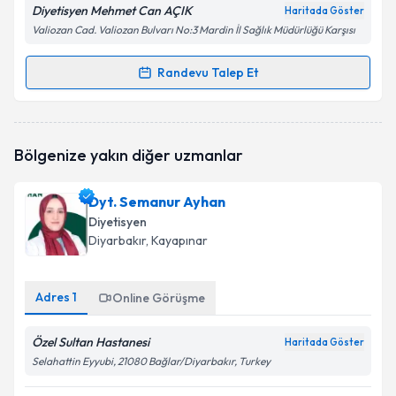
Diyetisyen Mehmet Can AÇIK
Haritada Göster
Valiozan Cad. Valiozan Bulvarı No:3 Mardin İl Sağlık Müdürlüğü Karşısı
Randevu Talep Et
Randevu Takvimi Talebi
Dyt. Mehmet Can AÇIK
için randevu takvimi talebi
Bölgenize yakın diğer uzmanlar
oluşturun. Size bu uzmandan randevu almanız için bir
takvim hazırlandığında e-posta ile bilgilendireceğiz.
Dyt. Semanur Ayhan
E-posta Adresiniz
Diyetisyen
Diyarbakır
, Kayapınar
Adres
1
Kişisel verilerimin işlenmesine ilişkin
Online Görüşme
Aydınlatma
Metni
'ni okudum ve kişisel verilerimin belirtilen
kapsamda işlenmesini kabul ediyorum.
Özel Sultan Hastanesi
Haritada Göster
Selahattin Eyyubi, 21080 Bağlar/Diyarbakır, Turkey
Takvim Talebini Gönder