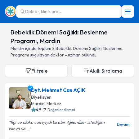
Doktor, klinik ara...
Bebeklik Dönemi Sağlıklı Beslenme
Programı, Mardin
Mardin
içinde toplam
2
Bebeklik Dönemi Sağlıklı Beslenme
Programı
uygulayan doktor - uzman bulundu
Filtrele
Akıllı Sıralama
Dyt. Mehmet Can AÇIK
Diyetisyen
Mardin
, Merkez
4.9
(
7
Değerlendirme)
İlgi ve alaka cok iyiydi birebir ilgilendiler istedigim
Devamı
kiloya ve...