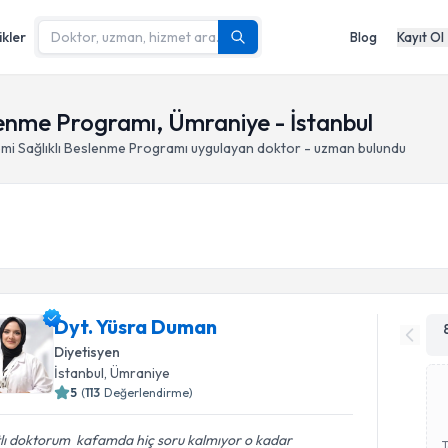
ikler
Blog
Kayıt Ol
lenme Programı, Ümraniye - İstanbul
mi Sağlıklı Beslenme Programı
uygulayan doktor - uzman bulundu
Dyt. Yüsra Duman
Diyetisyen
İstanbul
, Ümraniye
5
(
113
Değerlendirme)
lı doktorum ️ kafamda hiç soru kalmıyor o kadar