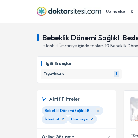
Uzmanlar
Klin
Bebeklik Dönemi Sağlıklı Bes
İstanbul
Ümraniye
içinde toplam
10
Bebeklik Döne
İlgili Branşlar
Diyetisyen
1
Aktif Filtreler
Bebeklik Dönemi Sağlıklı Beslenme Programı
İstanbul
Ümraniye
Tat
Online Görüşme