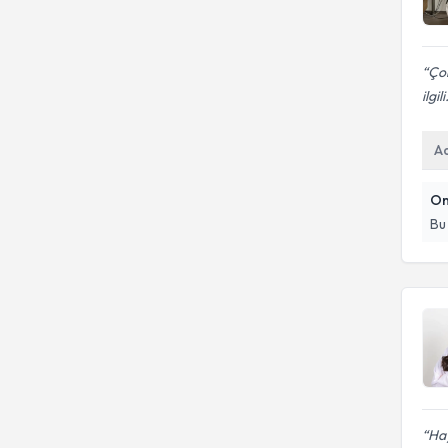
Çok
ilgili
A
On
Bu
Hay