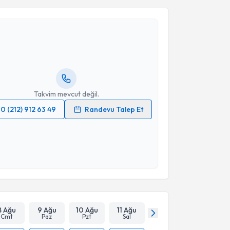
ert
için randevu takvimi talebi oluşturun. Size bu
ndevu almanız için bir takvim hazırlandığında e-
lgilendireceğiz.
resiniz
Takvim mevcut değil.
0 (212) 912 63 49
Randevu Talep Et
 verilerimin işlenmesine ilişkin
Aydınlatma Metni
'ni
 ve kişisel verilerimin belirtilen kapsamda
esini kabul ediyorum.
Takvim Talebini Gönder
8 Ağu
9 Ağu
10 Ağu
11 Ağu
Cmt
Paz
Pzt
Sal