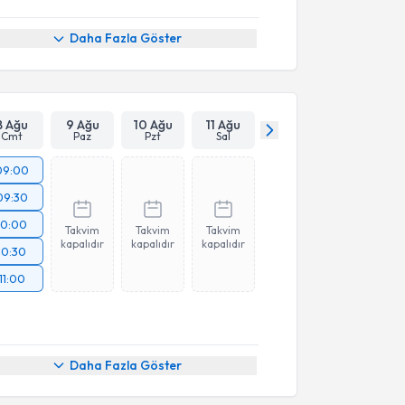
Daha Fazla Göster
8 Ağu
9 Ağu
10 Ağu
11 Ağu
Cmt
Paz
Pzt
Sal
09:00
09:30
10:00
Takvim
Takvim
Takvim
kapalıdır
kapalıdır
kapalıdır
10:30
11:00
Daha Fazla Göster
akvimi Talebi