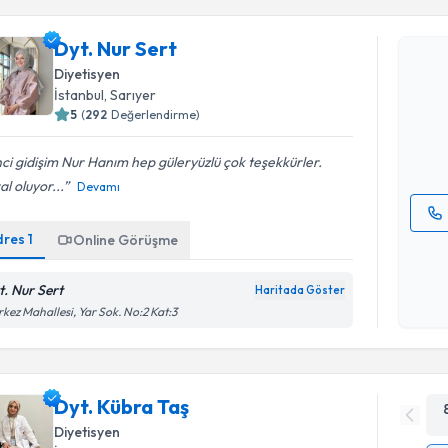
Dyt. Nur Sert
Dyt. Nur S
Diyetisyen
uzmandan ra
İstanbul
, Sarıyer
posta ile bi
5
(
292
Değerlendirme)
E-posta Ad
nci gidişim Nur Hanım hep güleryüzlü çok teşekkürler.
l oluyor...
Devamı
dres
1
Online Görüşme
Kişisel
okudum
işlenm
t. Nur Sert
Haritada Göster
kez Mahallesi, Yar Sok. No:2 Kat:3
Dyt. Kübra Taş
Diyetisyen