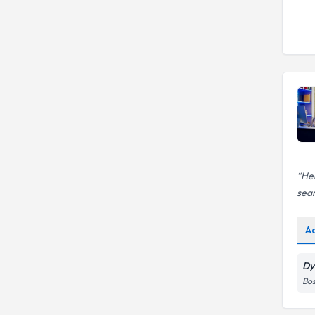
Bebek ve Çocuk Beslenmesi
Her
sean
A
Dy
Bos