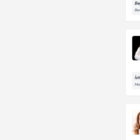
Be
Ban
İs
Mal