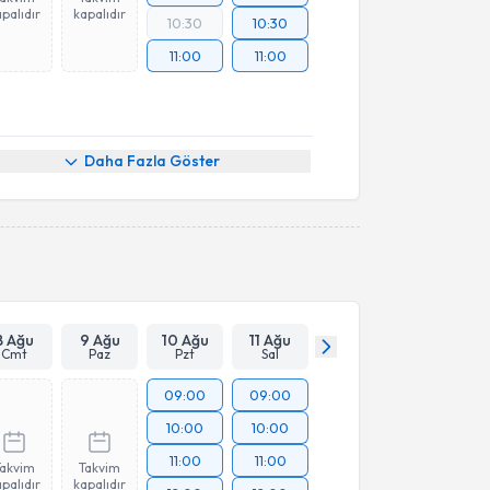
palıdır
kapalıdır
10:30
10:30
11:00
11:00
Daha Fazla Göster
8 Ağu
9 Ağu
10 Ağu
11 Ağu
Cmt
Paz
Pzt
Sal
09:00
09:00
10:00
10:00
11:00
11:00
Takvim
Takvim
palıdır
kapalıdır