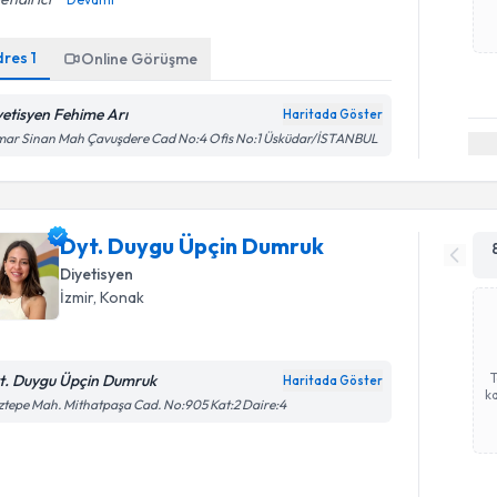
dres
1
Online Görüşme
yetisyen Fehime Arı
Haritada Göster
mar Sinan Mah Çavuşdere Cad No:4 Ofis No:1 Üsküdar/İSTANBUL
Dyt. Duygu Üpçin Dumruk
Diyetisyen
İzmir
, Konak
t. Duygu Üpçin Dumruk
Haritada Göster
ka
tepe Mah. Mithatpaşa Cad. No:905 Kat:2 Daire:4