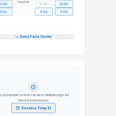
kapalıdır
10:30
10:30
10:30
11:00
11:00
11:00
Daha Fazla Göster
akvimi Talebi
üm KURAN
için randevu takvimi talebi oluşturun. Size
 randevu almanız için bir takvim hazırlandığında e-
lgilendireceğiz.
resiniz
u uzmandan online randevu alabileceğin bir
takvimi bulunmuyor.
Randevu Talep Et
 verilerimin işlenmesine ilişkin
Aydınlatma Metni
'ni