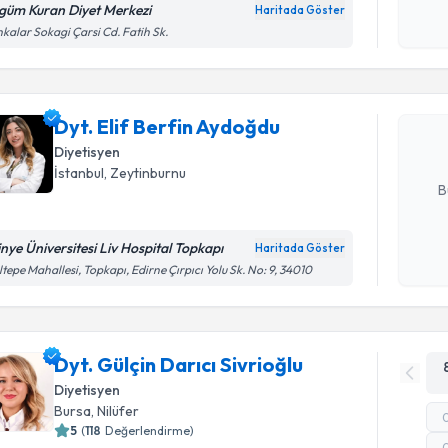
okudum
güm Kuran Diyet Merkezi
Haritada Göster
Randevu T
işlenm
kalar Sokagi Çarsi Cd. Fatih Sk.
Dyt. Elif 
Size bu uzm
Dyt. Elif Berfin Aydoğdu
hazırlandığ
Diyetisyen
E-posta Ad
İstanbul
, Zeytinburnu
B
tinye Üniversitesi Liv Hospital Topkapı
Haritada Göster
Kişisel
tepe Mahallesi, Topkapı, Edirne Çırpıcı Yolu Sk. No: 9, 34010
okudum
işlenm
Dyt. Gülçin Darıcı Sivrioğlu
Diyetisyen
Bursa
, Nilüfer
5
(
118
Değerlendirme)