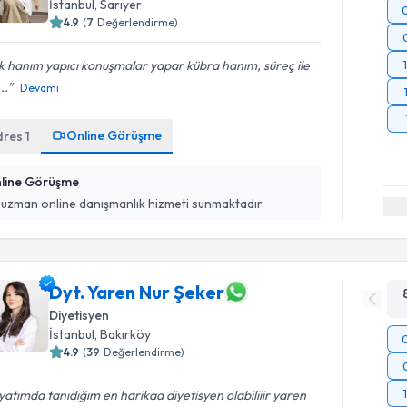
İstanbul
, Sarıyer
4.9
(
7
Değerlendirme)
 hanım yapıcı konuşmalar yapar kübra hanım, süreç ile
...
Devamı
Online Görüşme
dres
1
line Görüşme
 uzman online danışmanlık hizmeti sunmaktadır.
Dyt. Yaren Nur Şeker
Diyetisyen
İstanbul
, Bakırköy
4.9
(
39
Değerlendirme)
atımda tanıdığım en harikaa diyetisyen olabiliiir yaren