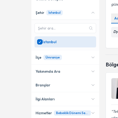
güze
Şehir
İstanbul
Online danışmanlık sunan
A
uzmanları göster
Sadece
İstanbul
bölgesinde
Dy
uzman ara
İstanbul
İlçe
Ümraniye
Bölg
Yakınımda Ara
Branşlar
Konumuma yakın uzmanları
Bakırköy
göster
Küçükçekmece
İlgi Alanları
Esenyurt
Tek
Hizmetler
Bebeklik Dönemi Sağlıklı Beslenme Programı
Diyetisyen
yönl