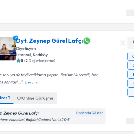
Dyt. Zeynep Gürel Lafçı
Diyetisyen
İstanbul
, Kadıköy
5
(
2
Değerlendirme)
 soruya detayli aciklama yapan, iletisimi kuvvetli, her
s sonrasi...
Devamı
dres
1
Online Görüşme
t. Zeynep Gürel Lafçı
Haritada Göster
tancı Mahallesi, Bağdat Caddesi No:462 D:5
Randevu T