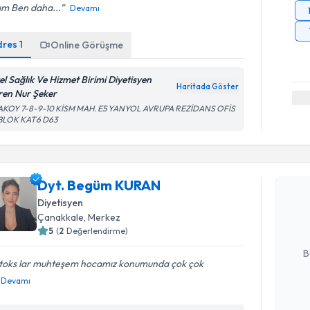
ım Ben daha...
Devamı
dres
1
Online Görüşme
el Sağlık Ve Hizmet Birimi Diyetisyen
Haritada Göster
ren Nur Şeker
AKOY 7-8-9-10 KİSM MAH. E5 YANYOL AVRUPA REZİDANS OFİS
 BLOK KAT6 D63
Randevu T
Dyt. Beg
Dyt. Begüm KURAN
bu uzmandan
Diyetisyen
posta ile bi
Çanakkale
, Merkez
5
(
2
Değerlendirme)
E-posta Ad
B
toks lar muhteşem hocamız konumunda çok çok
Devamı
Kişisel