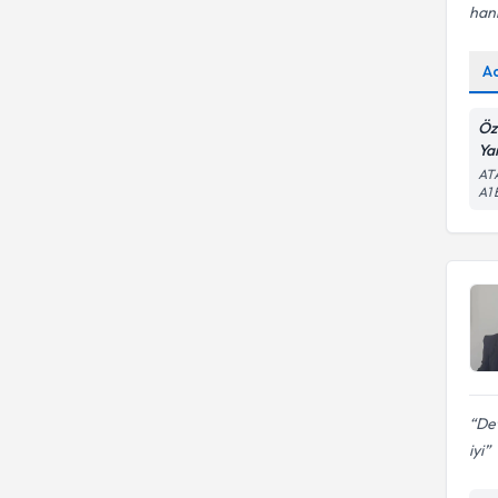
han
A
Öz
Ya
AT
A1
De
iyi