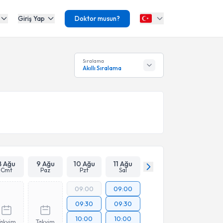
Giriş Yap
Doktor musun?
Sıralama
Akıllı Sıralama
8 Ağu
9 Ağu
10 Ağu
11 Ağu
Cmt
Paz
Pzt
Sal
09:00
09:00
09:30
09:30
10:00
10:00
Takvim
Takvim