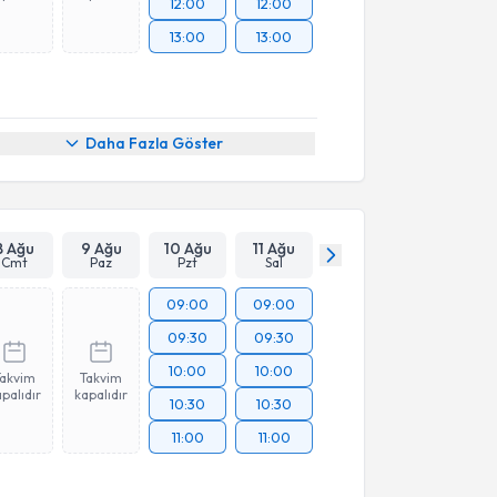
12:00
12:00
13:00
13:00
Daha Fazla Göster
8 Ağu
9 Ağu
10 Ağu
11 Ağu
Cmt
Paz
Pzt
Sal
09:00
09:00
09:30
09:30
10:00
10:00
Takvim
Takvim
palıdır
kapalıdır
10:30
10:30
11:00
11:00