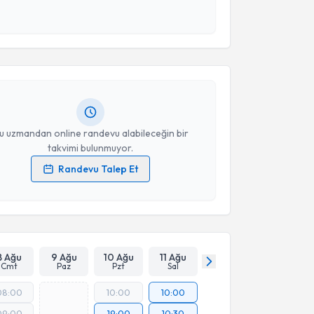
 ve kişisel verilerimin belirtilen kapsamda
akvimi Talebi
esini kabul ediyorum.
Berfin Aydoğdu
için randevu takvimi talebi oluşturun.
Takvim Talebini Gönder
andan randevu almanız için bir takvim
ında e-posta ile bilgilendireceğiz.
resiniz
u uzmandan online randevu alabileceğin bir
takvimi bulunmuyor.
Randevu Talep Et
 verilerimin işlenmesine ilişkin
Aydınlatma Metni
'ni
 ve kişisel verilerimin belirtilen kapsamda
esini kabul ediyorum.
Takvim Talebini Gönder
8 Ağu
9 Ağu
10 Ağu
11 Ağu
Cmt
Paz
Pzt
Sal
08:00
10:00
10:00
09:00
19:00
10:30