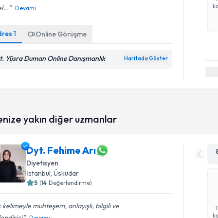
ka
l...
Devamı
dres
1
Online Görüşme
t. Yüsra Duman Online Danışmanlık
Haritada Göster
enize yakın diğer uzmanlar
Dyt. Fehime Arı
Diyetisyen
İstanbul
, Üsküdar
5
(
14
Değerlendirme)
 kelimeyle muhteşem, anlayışlı, bilgili ve
ka
endirici
Devamı