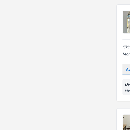
İki
Mora
A
Dy
Mer