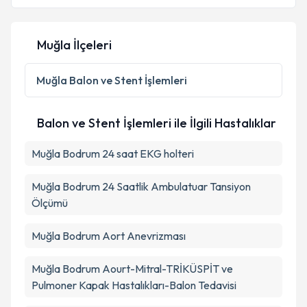
Muğla İlçeleri
Kişisel verilerimin işlenmesine ilişkin
Aydınlatma
Metni
'ni okudum ve kişisel verilerimin belirtilen
Muğla
Balon ve Stent İşlemleri
kapsamda işlenmesini kabul ediyorum.
Balon ve Stent İşlemleri ile İlgili Hastalıklar
Takvim Talebini Gönder
Muğla Bodrum 24 saat EKG holteri
Muğla Bodrum 24 Saatlik Ambulatuar Tansiyon
Ölçümü
Muğla Bodrum Aort Anevrizması
Muğla Bodrum Aourt-Mitral-TRİKÜSPİT ve
Pulmoner Kapak Hastalıkları-Balon Tedavisi