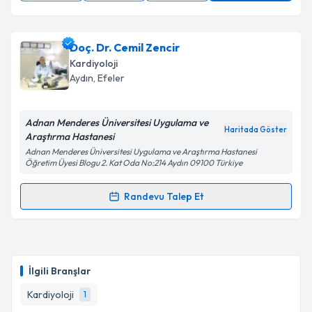
Doç. Dr. Cemil Zencir
Kardiyoloji
Aydın
, Efeler
Adnan Menderes Üniversitesi Uygulama ve
Haritada Göster
Araştırma Hastanesi
Adnan Menderes Üniversitesi Uygulama ve Araştırma Hastanesi
Öğretim Üyesi Blogu 2. Kat Oda No:214 Aydın 09100 Türkiye
Randevu Talep Et
Randevu Takvimi Talebi
Doç. Dr. Cemil Zencir
için randevu takvimi talebi
oluşturun. Size bu uzmandan randevu almanız için bir
İlgili Branşlar
takvim hazırlandığında e-posta ile bilgilendireceğiz.
Kardiyoloji
1
E-posta Adresiniz