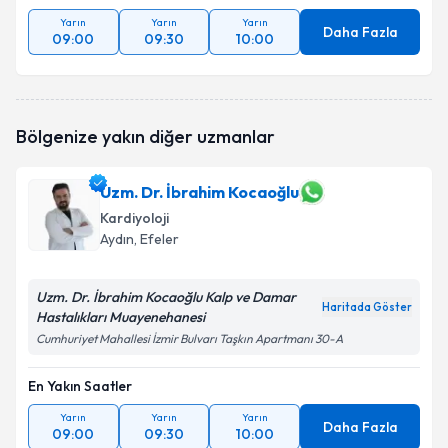
Yarın
Yarın
Yarın
Daha Fazla
09:00
09:30
10:00
Bölgenize yakın diğer uzmanlar
Uzm. Dr. İbrahim Kocaoğlu
Kardiyoloji
Aydın
, Efeler
Uzm. Dr. İbrahim Kocaoğlu Kalp ve Damar
Haritada Göster
Hastalıkları Muayenehanesi
Cumhuriyet Mahallesi İzmir Bulvarı Taşkın Apartmanı 30-A
En Yakın Saatler
Yarın
Yarın
Yarın
Daha Fazla
09:00
09:30
10:00