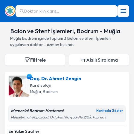
Doktor, klinik ara...
Balon ve Stent İşlemleri, Bodrum - Muğla
Muğla
Bodrum
içinde toplam
3
Balon ve Stent İşlemleri
uygulayan doktor - uzman bulundu
Filtrele
Akıllı Sıralama
Doç. Dr. Ahmet Zengin
Kardiyoloji
Muğla
, Bodrum
Memorial Bodrum Hastanesi
Haritada Göster
Müskebi mah Kapuz cad. Ortakent Kavşağı No 2/2 İç kapı no 1
En Yakın Saatler