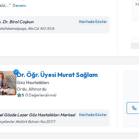
ka
göz...
Devamı
. Dr. Birol Coşkun
Haritada Göster
stafakemalpaşa, Ata Cd. NO:10/A
Randevu T
Dr. Öğr. 
oluşturun. 
Dr. Öğr. Üyesi Murat Sağlam
hazırlandığ
Göz Hastalıkları
E-posta Ad
Ordu
, Altınordu
5
(
1
Değerlendirme)
el Gözde Lazer Göz Hastalıkları Merkezi
Haritada Göster
Kişisel
çelievler Atatürk Bulvarı No:207/1
okudum
işlenm