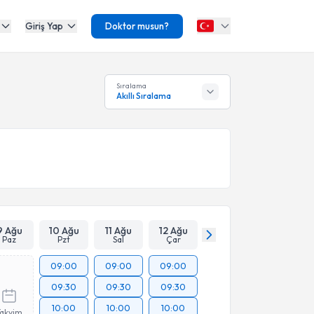
Giriş Yap
Doktor musun?
Sıralama
Akıllı Sıralama
9 Ağu
10 Ağu
11 Ağu
12 Ağu
Paz
Pzt
Sal
Çar
09:00
09:00
09:00
09:30
09:30
09:30
10:00
10:00
10:00
Takvim