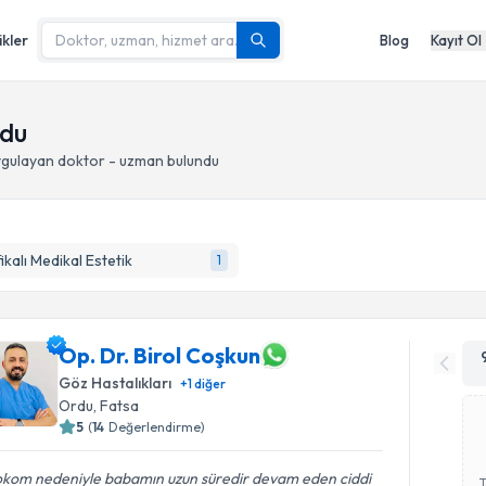
ikler
Blog
Kayıt Ol
rdu
gulayan doktor - uzman bulundu
fikalı Medikal Estetik
1
Op. Dr. Birol Coşkun
Göz Hastalıkları
+
1
diğer
Ordu
, Fatsa
5
(
14
Değerlendirme)
okom nedeniyle babamın uzun süredir devam eden ciddi