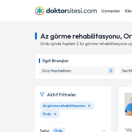
Uzmanlar
Klin
Az görme rehabilitasyonu, O
Ordu
içinde toplam
2
Az görme rehabilitasyonu
uy
İlgili Branşlar
Göz Hastalıkları
Serti
2
Aktif Filtreler
Az görme rehabilitasyonu
Ordu
Gl
Şehir
Ordu