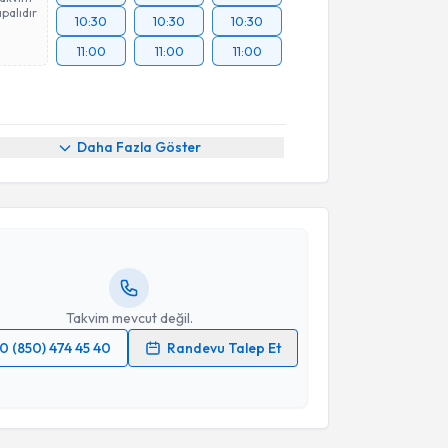
palıdır
10:30
10:30
10:30
11:00
11:00
11:00
akvimi Talebi
Daha Fazla Göster
Üyesi Murat Sağlam
için randevu takvimi talebi
Size bu uzmandan randevu almanız için bir takvim
ında e-posta ile bilgilendireceğiz.
resiniz
Takvim mevcut değil.
0 (850) 474 45 40
Randevu Talep Et
 verilerimin işlenmesine ilişkin
Aydınlatma Metni
'ni
 ve kişisel verilerimin belirtilen kapsamda
esini kabul ediyorum.