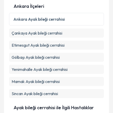
Ankara İlçeleri
Kişisel verilerimin işlenmesine ilişkin
Aydınlatma
Metni
'ni okudum ve kişisel verilerimin belirtilen
kapsamda işlenmesini kabul ediyorum.
Ankara
Ayak bileği cerrahisi
Çankaya
Ayak bileği cerrahisi
Takvim Talebini Gönder
Etimesgut
Ayak bileği cerrahisi
Gölbaşı
Ayak bileği cerrahisi
Yenimahalle
Ayak bileği cerrahisi
Mamak
Ayak bileği cerrahisi
Sincan
Ayak bileği cerrahisi
Ayak bileği cerrahisi ile İlgili Hastalıklar