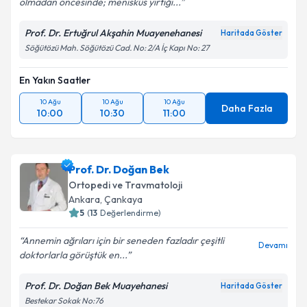
olmadan öncesinde; menisküs yırtığı...
Prof. Dr. Ertuğrul Akşahin Muayenehanesi
Haritada Göster
Söğütözü Mah. Söğütözü Cad. No: 2/A İç Kapı No: 27
En Yakın Saatler
10 Ağu
10 Ağu
10 Ağu
Daha Fazla
10:00
10:30
11:00
Prof. Dr. Doğan Bek
Ortopedi ve Travmatoloji
Ankara
, Çankaya
5
(
13
Değerlendirme)
Annemin ağrıları için bir seneden fazladır çeşitli
Devamı
doktorlarla görüştük en...
Prof. Dr. Doğan Bek Muayehanesi
Haritada Göster
Bestekar Sokak No:76