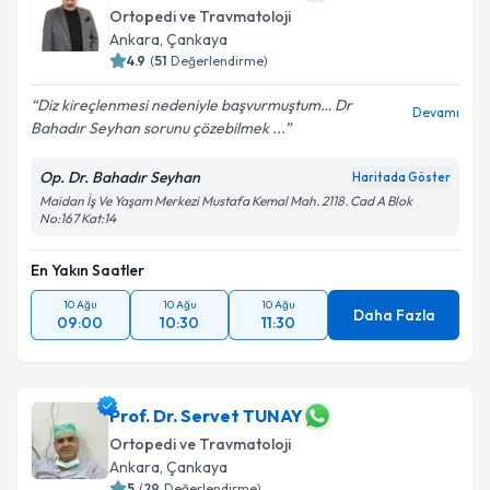
Ortopedi ve Travmatoloji
Ankara
, Çankaya
4.9
(
51
Değerlendirme)
Diz kireçlenmesi nedeniyle başvurmuştum… Dr
Devamı
Bahadır Seyhan sorunu çözebilmek ...
Op. Dr. Bahadır Seyhan
Haritada Göster
Maidan İş Ve Yaşam Merkezi Mustafa Kemal Mah. 2118. Cad A Blok
No:167 Kat:14
En Yakın Saatler
10 Ağu
10 Ağu
10 Ağu
Daha Fazla
09:00
10:30
11:30
Prof. Dr. Servet TUNAY
Ortopedi ve Travmatoloji
Ankara
, Çankaya
5
(
29
Değerlendirme)