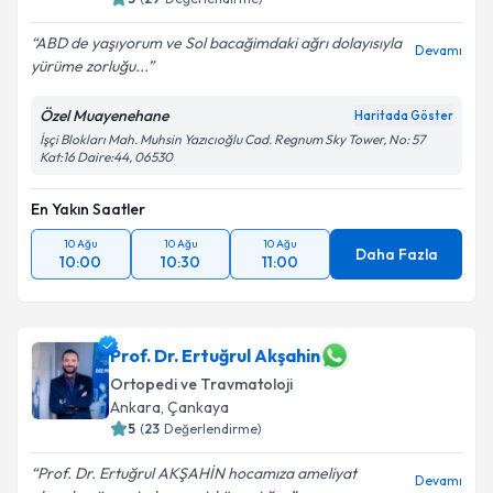
ABD de yaşıyorum ve Sol bacağimdaki ağrı dolayısıyla
Devamı
yürüme zorluğu...
Özel Muayenehane
Haritada Göster
İşçi Blokları Mah. Muhsin Yazıcıoğlu Cad. Regnum Sky Tower, No: 57
Kat:16 Daire:44, 06530
En Yakın Saatler
10 Ağu
10 Ağu
10 Ağu
Daha Fazla
10:00
10:30
11:00
Prof. Dr. Ertuğrul Akşahin
Ortopedi ve Travmatoloji
Ankara
, Çankaya
5
(
23
Değerlendirme)
Prof. Dr. Ertuğrul AKŞAHİN hocamıza ameliyat
Devamı