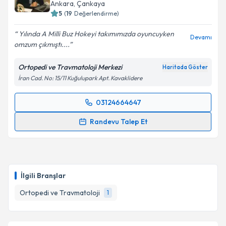
E-posta Adresiniz
Ankara
, Çankaya
5
(
19
Değerlendirme)
Yılında A Milli Buz Hokeyi takımımızda oyuncuyken
Devamı
omzum çıkmıştı....
Kişisel verilerimin işlenmesine ilişkin
Aydınlatma
Metni
'ni okudum ve kişisel verilerimin belirtilen
Ortopedi ve Travmatoloji Merkezi
Haritada Göster
kapsamda işlenmesini kabul ediyorum.
İran Cad. No: 15/11 Kuğulupark Apt. Kavaklidere
Takvim Talebini Gönder
03124664647
Randevu Takvimi Talebi
Randevu Talep Et
Prof. Dr. Mehmet Demirtaş
için randevu takvimi
talebi oluşturun. Size bu uzmandan randevu almanız
için bir takvim hazırlandığında e-posta ile
bilgilendireceğiz.
İlgili Branşlar
E-posta Adresiniz
Ortopedi ve Travmatoloji
1