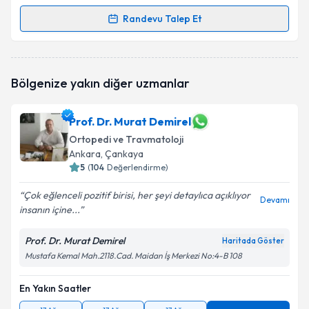
Randevu Talep Et
Randevu Takvimi Talebi
Op. Dr. Barış Birinci
için randevu takvimi talebi
Bölgenize yakın diğer uzmanlar
oluşturun. Size bu uzmandan randevu almanız için bir
takvim hazırlandığında e-posta ile bilgilendireceğiz.
Prof. Dr. Murat Demirel
E-posta Adresiniz
Ortopedi ve Travmatoloji
Ankara
, Çankaya
5
(
104
Değerlendirme)
Kişisel verilerimin işlenmesine ilişkin
Aydınlatma
Çok eğlenceli pozitif birisi, her şeyi detaylıca açıklıyor
Devamı
Metni
'ni okudum ve kişisel verilerimin belirtilen
insanın içine...
kapsamda işlenmesini kabul ediyorum.
Prof. Dr. Murat Demirel
Haritada Göster
Mustafa Kemal Mah.2118.Cad. Maidan İş Merkezi No:4-B 108
Takvim Talebini Gönder
En Yakın Saatler