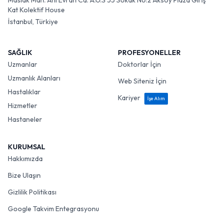
Maslak Mah. Ahi Evran Cd. A.O.S 55 Sokak No:2 Aksoy Plaza Giriş
Kat Kolektif House
İstanbul, Türkiye
SAĞLIK
PROFESYONELLER
Uzmanlar
Doktorlar İçin
Uzmanlık Alanları
Web Siteniz İçin
Hastalıklar
Kariyer
İşe Alım
Hizmetler
Hastaneler
KURUMSAL
Hakkımızda
Bize Ulaşın
Gizlilik Politikası
Google Takvim Entegrasyonu