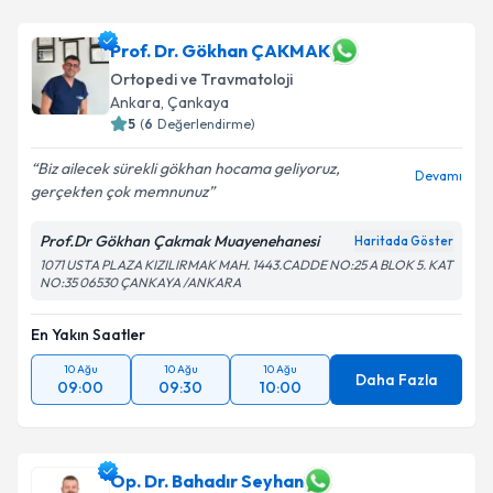
Prof. Dr. Gökhan ÇAKMAK
Ortopedi ve Travmatoloji
Ankara
, Çankaya
5
(
6
Değerlendirme)
Biz ailecek sürekli gökhan hocama geliyoruz,
Devamı
gerçekten çok memnunuz
Prof.Dr Gökhan Çakmak Muayenehanesi
Haritada Göster
1071 USTA PLAZA KIZILIRMAK MAH. 1443.CADDE NO:25 A BLOK 5. KAT
NO:35 06530 ÇANKAYA /ANKARA
En Yakın Saatler
10 Ağu
10 Ağu
10 Ağu
Daha Fazla
09:00
09:30
10:00
Op. Dr. Bahadır Seyhan