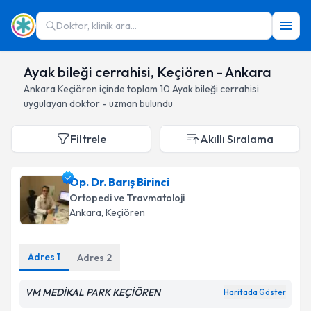
Doktor, klinik ara...
Ayak bileği cerrahisi, Keçiören - Ankara
Ankara
Keçiören
içinde toplam
10
Ayak bileği cerrahisi
uygulayan doktor - uzman bulundu
Filtrele
Akıllı Sıralama
Op. Dr. Barış Birinci
Ortopedi ve Travmatoloji
Ankara
, Keçiören
Adres
1
Adres
2
VM MEDİKAL PARK KEÇİÖREN
Haritada Göster