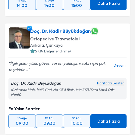
17 Ağu
17 Ağu
17 Ağu
Daha Fazla
14:00
14:30
15:00
Doç. Dr. Kadir Büyükdoğan
Ortopedi ve Travmatoloji
Ankara
, Çankaya
5
(
14
Değerlendirme)
İlgili güler yüzlü güven veren yaklaşımı sabrı için çok
Devamı
teşekkür...
Doç. Dr. Kadir Büyükdoğan
Haritada Göster
Kızılırmak Mah. 1443. Cad. No :25 A Blok Usta 1071 Plaza Kat:8 Ofis
No:60
En Yakın Saatler
10 Ağu
10 Ağu
10 Ağu
Daha Fazla
09:00
09:30
10:00