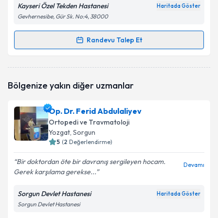
Kayseri Özel Tekden Hastanesi
Haritada Göster
Gevhernesibe, Gür Sk. No:4, 38000
Randevu Talep Et
Randevu Takvimi Talebi
Prof. Dr. Ahmet Güney
için randevu takvimi talebi
Bölgenize yakın diğer uzmanlar
oluşturun. Size bu uzmandan randevu almanız için bir
takvim hazırlandığında e-posta ile bilgilendireceğiz.
Op. Dr. Ferid Abdulaliyev
E-posta Adresiniz
Ortopedi ve Travmatoloji
Yozgat
, Sorgun
5
(
2
Değerlendirme)
Bir doktordan öte bir davranış sergileyen hocam.
Kişisel verilerimin işlenmesine ilişkin
Aydınlatma
Devamı
Gerek karşılama gerekse...
Metni
'ni okudum ve kişisel verilerimin belirtilen
kapsamda işlenmesini kabul ediyorum.
Sorgun Devlet Hastanesi
Haritada Göster
Sorgun Devlet Hastanesi
Takvim Talebini Gönder