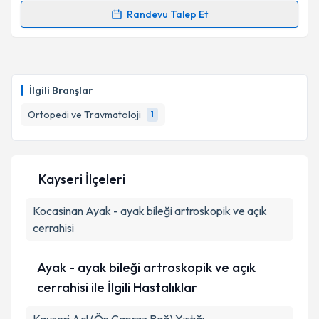
Randevu Talep Et
Randevu Takvimi Talebi
Op. Dr. Ferid Abdulaliyev
için randevu takvimi talebi
oluşturun. Size bu uzmandan randevu almanız için bir
İlgili Branşlar
takvim hazırlandığında e-posta ile bilgilendireceğiz.
Ortopedi ve Travmatoloji
1
E-posta Adresiniz
Kayseri İlçeleri
Kişisel verilerimin işlenmesine ilişkin
Aydınlatma
Kocasinan
Metni
Ayak - ayak bileği artroskopik ve açık
'ni okudum ve kişisel verilerimin belirtilen
kapsamda işlenmesini kabul ediyorum.
cerrahisi
Ayak - ayak bileği artroskopik ve açık
Takvim Talebini Gönder
cerrahisi ile İlgili Hastalıklar