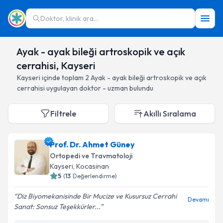
Doktor, klinik ara...
Ayak - ayak bileği artroskopik ve açık
cerrahisi, Kayseri
Kayseri
içinde toplam
2
Ayak - ayak bileği artroskopik ve açık
cerrahisi
uygulayan doktor - uzman bulundu
Filtrele
Akıllı Sıralama
Prof. Dr. Ahmet Güney
Ortopedi ve Travmatoloji
Kayseri
, Kocasinan
5
(
13
Değerlendirme)
Diz Biyomekanisinde Bir Mucize ve Kusursuz Cerrahi
Devamı
Sanat: Sonsuz Teşekkürler...