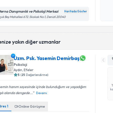
Kişisel
terna Danışmanlık ve Psikoloji Merkezi
Haritada Göster
okudum
çuk Bey Mahallesi 672. Skokak No:1, Denizli 20040
işlenm
enize yakın diğer uzmanlar
Uzm. Psk. Yasemin Demirbaş
Psikoloji
Aydın
, Efeler
5
(
25
Değerlendirme)
semin hanım sayesinde içinde bulunduğum ve yaşadığım
ka
ılı alanda dengede...
Devamı
dres
1
Online Görüşme