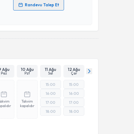
Randevu Talep Et
 verilerimin işlenmesine ilişkin
Aydınlatma Metni
'ni
 ve kişisel verilerimin belirtilen kapsamda
esini kabul ediyorum.
Takvim Talebini Gönder
9 Ağu
10 Ağu
11 Ağu
12 Ağu
Paz
Pzt
Sal
Çar
15:00
15:00
16:00
16:00
Takvim
Takvim
17:00
17:00
palıdır
kapalıdır
18:00
18:00