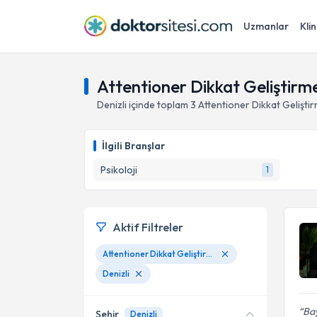
Uzmanlar
Klin
Attentioner Dikkat Geliştirme
Denizli
içinde toplam
3
Attentioner Dikkat Gelişti
İlgili Branşlar
Psikoloji
1
Aktif Filtreler
Attentioner Dikkat Geliştirme Programı
Denizli
Bay
Şehir
Denizli