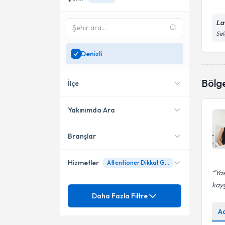
La
Sel
Denizli
Bölg
İlçe
Yakınımda Ara
Branşlar
Konumuma yakın uzmanları
Merkezefendi
göster
Hizmetler
Attentioner Dikkat Geliştirme Programı
Ya
kayg
Ünvan
Psikoloji
Daha Fazla Filtre
A
0-6 yaş gelişim testleri