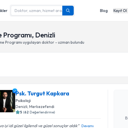
ikler
Blog
Kayıt Ol
 Programı, Denizli
rme Programı
uygulayan doktor - uzman bulundu
Randevu T
Psk. Turg
Psk. Turgut Kapkara
bu uzmandan
posta ile bi
Psikoloji
Denizli
, Merkezefendi
E-posta Ad
5
(
62
Değerlendirme)
B
a iyi idi güzel ilgilendi ve güzel sonuçlar aldık
Devamı