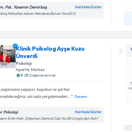
m. Psk. Yasemin Demirbaş
Haritada Göster
tuluş Mahallesi Adnan Menderes Bulvarı No:60/2,
Klinik Psikolog Ayşe Kuzu
Ünverdi
Psikoloji
Isparta
, Merkez
5
(
31
Değerlendirme)
ka
yaşarsanız yaşayın, koşulsuz ve şartsız
nebileceğiniz; sizi asla yargılamadan...
Devamı
r Psikoloji
Haritada Göster
ern Evler Mah. Süleyman Demirel Cad. No:88 Cingöz Apt. Kat:1