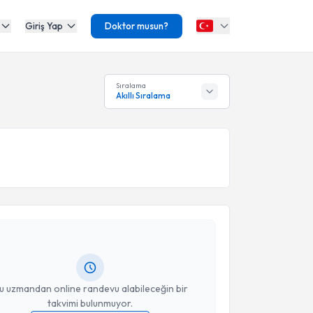
Giriş Yap
Doktor musun?
Sıralama
Akıllı Sıralama
akvimi Talebi
ut Kapkara
için randevu takvimi talebi oluşturun. Size
 randevu almanız için bir takvim hazırlandığında e-
lgilendireceğiz.
resiniz
u uzmandan online randevu alabileceğin bir
takvimi bulunmuyor.