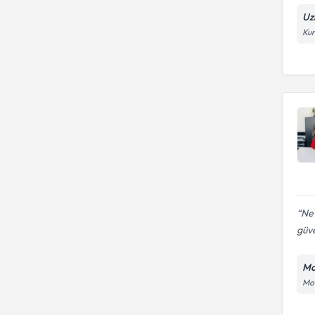
Uz
2-3 Yaş Sendromu
Psk.
Kur
3 yaş ve sonrası Zeka Testleri
AGTE ( Ankara Gelişim
Envanteri )
Aile Danışmanlığı
Aile İçi İletişim Sorunları
Alt Islatma
Attentioner Dikkat Geliştirme
Programı
Ne 
Bilişsel Davranışçı Aile Terapisi
güve
Çocuk Cinsel Terapisi
Mo
Mod