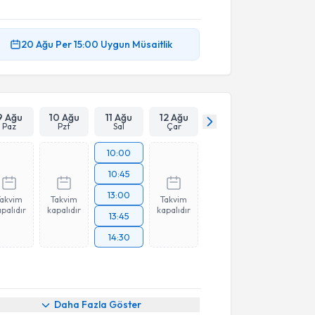
20 Ağu
Per
15:00
Uygun Müsaitlik
9 Ağu
10 Ağu
11 Ağu
12 Ağu
Paz
Pzt
Sal
Çar
10:00
10:45
13:00
Takvim
Takvim
Takvim
palıdır
kapalıdır
kapalıdır
13:45
14:30
Daha Fazla Göster