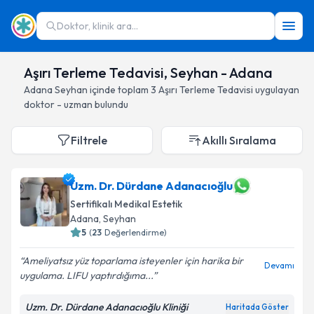
Doktor, klinik ara...
Aşırı Terleme Tedavisi, Seyhan - Adana
Adana
Seyhan
içinde toplam
3
Aşırı Terleme Tedavisi
uygulayan
doktor - uzman bulundu
Filtrele
Akıllı Sıralama
Uzm. Dr. Dürdane Adanacıoğlu
Sertifikalı Medikal Estetik
Adana
, Seyhan
5
(
23
Değerlendirme)
Ameliyatsız yüz toparlama isteyenler için harika bir
Devamı
uygulama. LIFU yaptırdığıma...
Uzm. Dr. Dürdane Adanacıoğlu Kliniği
Haritada Göster