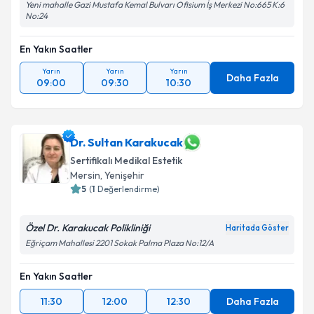
Yeni mahalle Gazi Mustafa Kemal Bulvarı Ofisium İş Merkezi No:665 K:6
No:24
En Yakın Saatler
Yarın
Yarın
Yarın
Daha Fazla
09:00
09:30
10:30
Dr. Sultan Karakucak
Sertifikalı Medikal Estetik
Mersin
, Yenişehir
5
(
1
Değerlendirme)
Özel Dr. Karakucak Polikliniği
Haritada Göster
Eğriçam Mahallesi 2201 Sokak Palma Plaza No:12/A
En Yakın Saatler
11:30
12:00
12:30
Daha Fazla