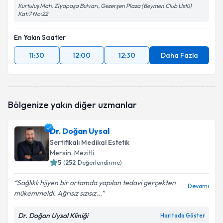
Kurtuluş Mah. Ziyapaşa Bulvarı, Gezerşen Plaza (Beymen Club Üstü)
Kat:7 No:22
En Yakın Saatler
11:30
12:00
12:30
Daha Fazla
Bölgenize yakın diğer uzmanlar
Dr. Doğan Uysal
Sertifikalı Medikal Estetik
Mersin
, Mezitli
5
(
252
Değerlendirme)
Sağlıklı hijyen bir ortamda yapılan tedavi gerçekten
Devamı
mükemmeldi. Ağrısız sızısız...
Dr. Doğan Uysal Kliniği
Haritada Göster