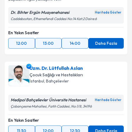
Kişisel verilerimin işlenmesine ilişkin
Aydınlatma
Dr. Bihter Ergün Muayenehanesi
Haritada Göster
Metni
'ni okudum ve kişisel verilerimin belirtilen
Caddebostan, Ethemefendi Caddesi No:14 Kat:2 Daire:6
kapsamda işlenmesini kabul ediyorum.
En Yakın Saatler
Takvim Talebini Gönder
12:00
13:00
14:00
Daha Fazla
Uzm. Dr. Lütfullah Aslan
Çocuk Sağlığı ve Hastalıkları
İstanbul
, Bahçelievler
Medipol Bahçelievler Üniversite Hastanesi
Haritada Göster
Çobançesme Mahallesi, Fatih Caddesi, No:1/8, 34196
En Yakın Saatler
11:30
12:00
12:30
Daha Fazla