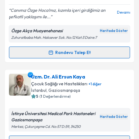
Canımız Özge Hoca’mız, kızımla içeri girdiğimiz an
Devamı
şefkatli yaklaşımı ile...
Özge Akça Muayenehanesi
Haritada Göster
Zuhuratbaba Mah. Haksever Sok. No:12 Kat:3 Daire:7
Randevu Talep Et
Randevu Takvimi Talebi
Uzm. Dr. Özge Akça
için randevu takvimi talebi
Uzm. Dr. Ali Ersun Kaya
oluşturun. Size bu uzmandan randevu almanız için bir
Çocuk Sağlığı ve Hastalıkları
+
1
diğer
takvim hazırlandığında e-posta ile bilgilendireceğiz.
İstanbul
, Gaziosmanpaşa
5
(
1
Değerlendirme)
E-posta Adresiniz
İstinye Üniversitesi Medical Park Hastaneleri
Haritada Göster
Gaziosmanpaşa
Merkez, Çukurçeşme Cd. No:57 D:59, 34250
Kişisel verilerimin işlenmesine ilişkin
Aydınlatma
Metni
'ni okudum ve kişisel verilerimin belirtilen