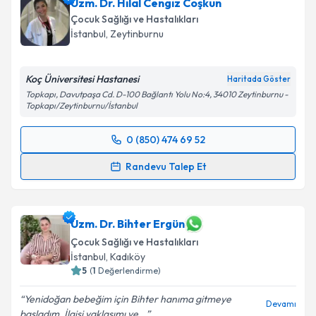
Uzm. Dr. Hilal Cengiz Coşkun
takvim hazırlandığında e-posta ile bilgilendireceğiz.
Çocuk Sağlığı ve Hastalıkları
E-posta Adresiniz
İstanbul
, Zeytinburnu
Koç Üniversitesi Hastanesi
Haritada Göster
Topkapı, Davutpaşa Cd. D-100 Bağlantı Yolu No:4, 34010 Zeytinburnu -
Kişisel verilerimin işlenmesine ilişkin
Aydınlatma
Topkapı/Zeytinburnu/İstanbul
Metni
'ni okudum ve kişisel verilerimin belirtilen
kapsamda işlenmesini kabul ediyorum.
0 (850) 474 69 52
Randevu Takvimi Talebi
Randevu Talep Et
Takvim Talebini Gönder
Uzm. Dr. Hilal Cengiz Coşkun
için randevu takvimi
talebi oluşturun. Size bu uzmandan randevu almanız
için bir takvim hazırlandığında e-posta ile
Uzm. Dr. Bihter Ergün
bilgilendireceğiz.
Çocuk Sağlığı ve Hastalıkları
İstanbul
, Kadıköy
E-posta Adresiniz
5
(
1
Değerlendirme)
Yenidoğan bebeğim için Bihter hanıma gitmeye
Devamı
başladım. İlgisi yaklaşımı ve...