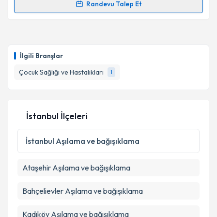
Randevu Talep Et
Randevu Takvimi Talebi
kapsamda işlenmesini kabul ediyorum.
Takvim Talebini Gönder
Uzm. Dr. Ali Ersun Kaya
için randevu takvimi talebi
oluşturun. Size bu uzmandan randevu almanız için bir
İlgili Branşlar
takvim hazırlandığında e-posta ile bilgilendireceğiz.
Çocuk Sağlığı ve Hastalıkları
1
E-posta Adresiniz
İstanbul İlçeleri
Kişisel verilerimin işlenmesine ilişkin
Aydınlatma
Metni
'ni okudum ve kişisel verilerimin belirtilen
İstanbul
Aşılama ve bağışıklama
kapsamda işlenmesini kabul ediyorum.
Ataşehir
Aşılama ve bağışıklama
Takvim Talebini Gönder
Bahçelievler
Aşılama ve bağışıklama
Kadıköy
Aşılama ve bağışıklama