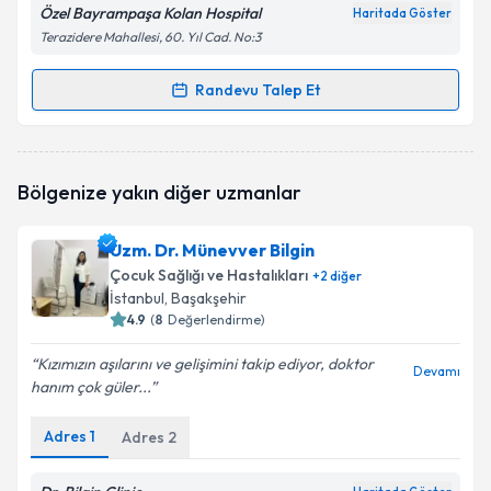
Özel Bayrampaşa Kolan Hospital
Haritada Göster
Terazidere Mahallesi, 60. Yıl Cad. No:3
Randevu Talep Et
Randevu Takvimi Talebi
Uzm. Dr. Gülcihan Gülcan Özdemir
için randevu
Bölgenize yakın diğer uzmanlar
takvimi talebi oluşturun. Size bu uzmandan randevu
almanız için bir takvim hazırlandığında e-posta ile
bilgilendireceğiz.
Uzm. Dr. Münevver Bilgin
Çocuk Sağlığı ve Hastalıkları
+
2
diğer
E-posta Adresiniz
İstanbul
, Başakşehir
4.9
(
8
Değerlendirme)
Kızımızın aşılarını ve gelişimini takip ediyor, doktor
Devamı
hanım çok güler...
Kişisel verilerimin işlenmesine ilişkin
Aydınlatma
Metni
'ni okudum ve kişisel verilerimin belirtilen
kapsamda işlenmesini kabul ediyorum.
Adres
1
Adres
2