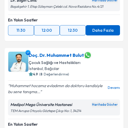
Dr. Bilgin Clinic
Haritada Göster
Takvim Talebini Gönder
Başakşehir 1. Etap Süleyman Çelebi cd. Nova Rezidans No.4/21
En Yakın Saatler
11:30
12:00
12:30
Daha Fazla
Doç. Dr. Muhammet Bulut
Çocuk Sağlığı ve Hastalıkları
İstanbul
, Bağcılar
4.9
(
8
Değerlendirme)
Muhammet hocamız evladımın da doktoru kendisiyle
Devamı
bu sene tanışma...
Medipol Mega Üniversite Hastanesi
Haritada Göster
TEM Avrupa Otoyolu Göztepe Çıkışı No: 1, 34214
En Yakın Saatler