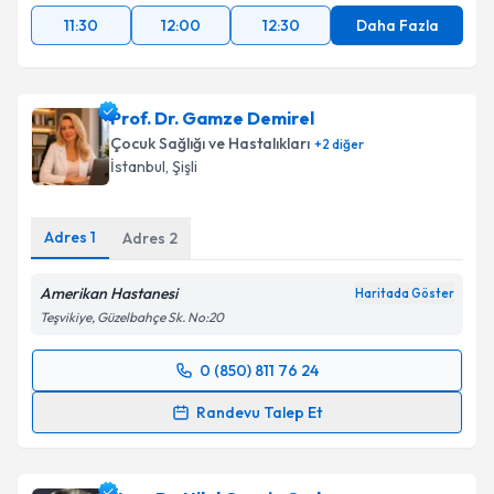
11:30
12:00
12:30
Daha Fazla
Prof. Dr. Gamze Demirel
Çocuk Sağlığı ve Hastalıkları
+
2
diğer
İstanbul
, Şişli
Adres
1
Adres
2
Amerikan Hastanesi
Haritada Göster
Teşvikiye, Güzelbahçe Sk. No:20
0 (850) 811 76 24
Randevu Takvimi Talebi
Randevu Talep Et
Prof. Dr. Gamze Demirel
için randevu takvimi talebi
oluşturun. Size bu uzmandan randevu almanız için bir