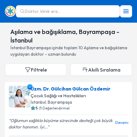
Doktor, klinik ara...
Aşılama ve bağışıklama, Bayrampaşa -
İstanbul
İstanbul
Bayrampaşa
içinde toplam
10
Aşılama ve bağışıklama
uygulayan doktor - uzman bulundu
Filtrele
Akıllı Sıralama
Uzm. Dr. Gülcihan Gülcan Özdemir
Çocuk Sağlığı ve Hastalıkları
İstanbul
, Bayrampaşa
5
(
1
Değerlendirme)
Oğlumun sağlıkla büyüme sürecinde desteği çok büyük
Devamı
doktor hanımın. İyi...