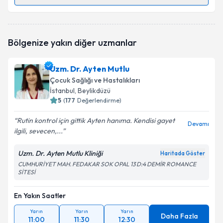
Randevu Takvimi Talebi
Uzm. Dr. Edebali Erdoğan
için randevu takvimi
Bölgenize yakın diğer uzmanlar
talebi oluşturun. Size bu uzmandan randevu almanız
için bir takvim hazırlandığında e-posta ile
bilgilendireceğiz.
Uzm. Dr. Ayten Mutlu
Çocuk Sağlığı ve Hastalıkları
E-posta Adresiniz
İstanbul
, Beylikdüzü
5
(
177
Değerlendirme)
Rutin kontrol için gittik Ayten hanıma. Kendisi gayet
Devamı
ilgili, sevecen,...
Kişisel verilerimin işlenmesine ilişkin
Aydınlatma
Metni
'ni okudum ve kişisel verilerimin belirtilen
kapsamda işlenmesini kabul ediyorum.
Uzm. Dr. Ayten Mutlu Kliniği
Haritada Göster
CUMHURİYET MAH. FEDAKAR SOK OPAL 13 D:4 DEMİR ROMANCE
SİTESİ
Takvim Talebini Gönder
En Yakın Saatler
Yarın
Yarın
Yarın
Daha Fazla
11:00
11:30
12:30