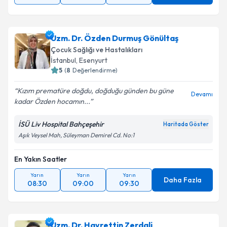
Uzm. Dr. Özden Durmuş Gönültaş
Çocuk Sağlığı ve Hastalıkları
İstanbul
, Esenyurt
5
(
8
Değerlendirme)
Kızım prematüre doğdu, doğduğu günden bu güne
Devamı
kadar Özden hocamın...
İSÜ Liv Hospital Bahçeşehir
Haritada Göster
Aşık Veysel Mah, Süleyman Demirel Cd. No:1
En Yakın Saatler
Yarın
Yarın
Yarın
Daha Fazla
08:30
09:00
09:30
Uzm. Dr. Hayrettin Zerdali