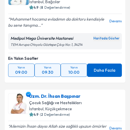
İstanbul
, Bağcılar
4.9
(
8
Değerlendirme)
Muhammet hocamız evladımın da doktoru kendisiyle
Devamı
bu sene tanışma...
Medipol Mega Üniversite Hastanesi
Haritada Göster
TEM Avrupa Otoyolu Göztepe Çıkışı No: 1, 34214
En Yakın Saatler
Yarın
Yarın
Yarın
Daha Fazla
09:00
09:30
10:00
Uzm. Dr. İhsan Başpınar
Çocuk Sağlığı ve Hastalıkları
İstanbul
, Küçükçekmece
4.9
(
2
Değerlendirme)
Ailemizin İhsan dayısı Allah size sağlıklı upuzun ömürler
Devamı