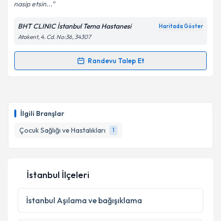
nasip etsin...
BHT CLINIC İstanbul Tema Hastanesi
Haritada Göster
Atakent, 4. Cd. No:36, 34307
Randevu Talep Et
Randevu Takvimi Talebi
Uzm. Dr. İhsan Başpınar
için randevu takvimi talebi
oluşturun. Size bu uzmandan randevu almanız için bir
İlgili Branşlar
takvim hazırlandığında e-posta ile bilgilendireceğiz.
Çocuk Sağlığı ve Hastalıkları
1
E-posta Adresiniz
İstanbul İlçeleri
Kişisel verilerimin işlenmesine ilişkin
Aydınlatma
Metni
'ni okudum ve kişisel verilerimin belirtilen
İstanbul
Aşılama ve bağışıklama
kapsamda işlenmesini kabul ediyorum.