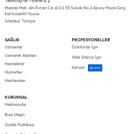
Teknoloji ve Ticaret A.Ş.
Maslak Mah. Ahi Evran Cd. A.O.S 55 Sokak No:2 Aksoy Plaza Giriş
Kat Kolektif House
İstanbul, Türkiye
SAĞLIK
PROFESYONELLER
Uzmanlar
Doktorlar İçin
Uzmanlık Alanları
Web Siteniz İçin
Hastalıklar
Kariyer
İşe Alım
Hizmetler
Hastaneler
KURUMSAL
Hakkımızda
Bize Ulaşın
Gizlilik Politikası