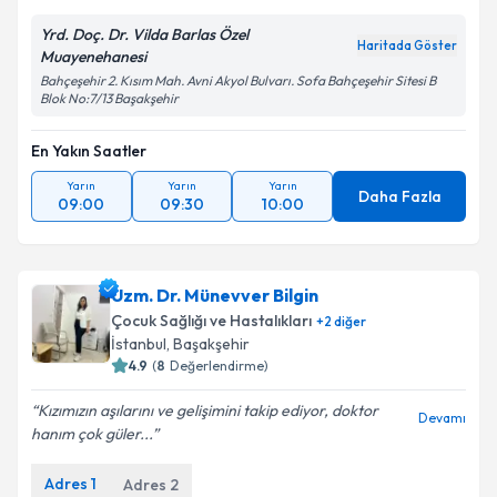
Yrd. Doç. Dr. Vilda Barlas Özel
Haritada Göster
Muayenehanesi
Bahçeşehir 2. Kısım Mah. Avni Akyol Bulvarı. Sofa Bahçeşehir Sitesi B
Blok No:7/13 Başakşehir
En Yakın Saatler
Yarın
Yarın
Yarın
Daha Fazla
09:00
09:30
10:00
Uzm. Dr. Münevver Bilgin
Çocuk Sağlığı ve Hastalıkları
+
2
diğer
İstanbul
, Başakşehir
4.9
(
8
Değerlendirme)
Kızımızın aşılarını ve gelişimini takip ediyor, doktor
Devamı
hanım çok güler...
Adres
1
Adres
2