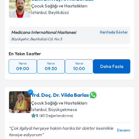
Çocuk Sağlığı ve Hastalıkları
İstanbul
, Beylikdüzü
Medicana International Hastanesi
Haritada Göster
Büyükşehir, Beylikdüzü Cd. No:3
En Yakın Saatler
Yarın
Yarın
Yarın
Daha Fazla
09:00
09:30
10:00
Yrd. Doç. Dr. Vilda Barlas
Çocuk Sağlığı ve Hastalıkları
İstanbul
, Büyükçekmece
5
(
61
Değerlendirme)
Çok ilgiliydi herşeye hakim harika bir doktor kesinlikle
Devamı
tavsiye ediyorum