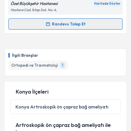
Özel Büyükşehir Hastanesi
Haritada Göster
Hastane Cad. İktap Sok. No: 4,
Randevu Talep Et
Randevu Takvimi Talebi
Op. Dr. Mehmet Yaman
için randevu takvimi talebi
oluşturun. Size bu uzmandan randevu almanız için bir
İlgili Branşlar
takvim hazırlandığında e-posta ile bilgilendireceğiz.
Ortopedi ve Travmatoloji
1
E-posta Adresiniz
Konya İlçeleri
Kişisel verilerimin işlenmesine ilişkin
Aydınlatma
Metni
'ni okudum ve kişisel verilerimin belirtilen
Konya
Artroskopik ön çapraz bağ ameliyatı
kapsamda işlenmesini kabul ediyorum.
Artroskopik ön çapraz bağ ameliyatı ile
Takvim Talebini Gönder