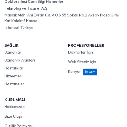
Doktorsitesi Com Bilgi Hizmetleri
Teknoloji ve Ticaret A.Ş.
Maslak Mah. Ahi Evran Cd. A.O.S 55 Sokak No:2 Aksoy Plaza Giriş
Kat Kolektif House
İstanbul, Türkiye
SAĞLIK
PROFESYONELLER
Uzmanlar
Doktorlar İçin
Uzmanlık Alanları
Web Siteniz İçin
Hastalıklar
Kariyer
İşe Alım
Hizmetler
Hastaneler
KURUMSAL
Hakkımızda
Bize Ulaşın
Gizlilik Politikası