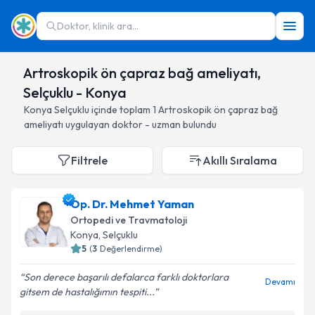
Doktor, klinik ara...
Artroskopik ön çapraz bağ ameliyatı,
Selçuklu - Konya
Konya
Selçuklu
içinde toplam
1
Artroskopik ön çapraz bağ
ameliyatı
uygulayan doktor - uzman bulundu
Filtrele
Akıllı Sıralama
Op. Dr. Mehmet Yaman
Ortopedi ve Travmatoloji
Konya
, Selçuklu
5
(
3
Değerlendirme)
Son derece başarılı defalarca farklı doktorlara
Devamı
gitsem de hastalığımın tespiti...