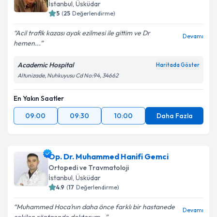
İstanbul
, Üsküdar
5
(
25
Değerlendirme)
Acil trafik kazası ayak ezilmesi ile gittim ve Dr
Devamı
hemen...
Academic Hospital
Haritada Göster
Altunizade, Nuhkuyusu Cd No:94, 34662
En Yakın Saatler
09:00
09:30
10:00
Daha Fazla
Op. Dr. Muhammed Hanifi Gemci
Ortopedi ve Travmatoloji
İstanbul
, Üsküdar
4.9
(
17
Değerlendirme)
Muhammed Hoca’nın daha önce farklı bir hastanede
Devamı