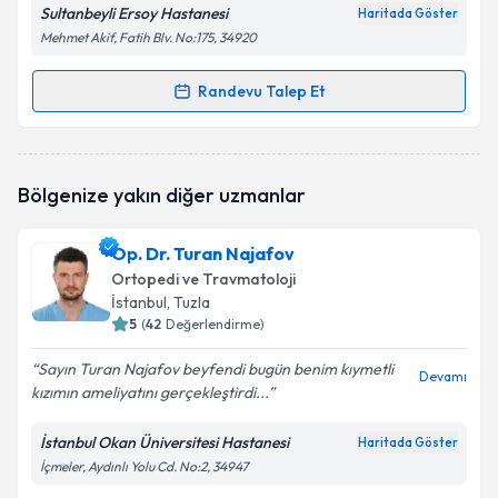
Sultanbeyli Ersoy Hastanesi
Haritada Göster
Mehmet Akif, Fatih Blv. No:175, 34920
Randevu Talep Et
Randevu Takvimi Talebi
Op. Dr. Necdet Işıklı
için randevu takvimi talebi
Bölgenize yakın diğer uzmanlar
oluşturun. Size bu uzmandan randevu almanız için bir
takvim hazırlandığında e-posta ile bilgilendireceğiz.
Op. Dr. Turan Najafov
E-posta Adresiniz
Ortopedi ve Travmatoloji
İstanbul
, Tuzla
5
(
42
Değerlendirme)
Sayın Turan Najafov beyfendi bugün benim kıymetli
Kişisel verilerimin işlenmesine ilişkin
Aydınlatma
Devamı
kızımın ameliyatını gerçekleştirdi...
Metni
'ni okudum ve kişisel verilerimin belirtilen
kapsamda işlenmesini kabul ediyorum.
İstanbul Okan Üniversitesi Hastanesi
Haritada Göster
İçmeler, Aydınlı Yolu Cd. No:2, 34947
Takvim Talebini Gönder