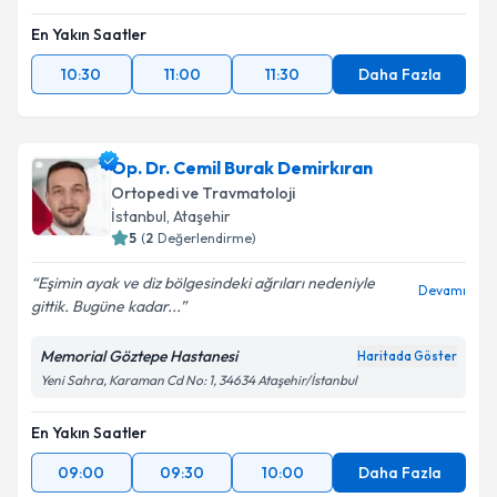
En Yakın Saatler
10:30
11:00
11:30
Daha Fazla
Op. Dr. Cemil Burak Demirkıran
Ortopedi ve Travmatoloji
İstanbul
, Ataşehir
5
(
2
Değerlendirme)
Eşimin ayak ve diz bölgesindeki ağrıları nedeniyle
Devamı
gittik. Bugüne kadar...
Memorial Göztepe Hastanesi
Haritada Göster
Yeni Sahra, Karaman Cd No: 1, 34634 Ataşehir/İstanbul
En Yakın Saatler
09:00
09:30
10:00
Daha Fazla