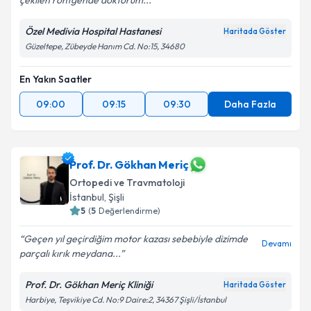
çekilen röntgende doktorum...
Özel Medivia Hospital Hastanesi
Haritada Göster
Güzeltepe, Zübeyde Hanım Cd. No:15, 34680
En Yakın Saatler
09:00
09:15
09:30
Daha Fazla
Prof. Dr. Gökhan Meriç
Ortopedi ve Travmatoloji
İstanbul
, Şişli
5
(
5
Değerlendirme)
Geçen yıl geçirdiğim motor kazası sebebiyle dizimde
Devamı
parçalı kırık meydana...
Prof. Dr. Gökhan Meriç Kliniği
Haritada Göster
Harbiye, Teşvikiye Cd. No:9 Daire:2, 34367 Şişli/İstanbul