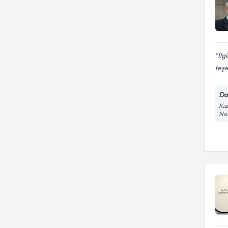
İlg
teşe
Do
Kız
No