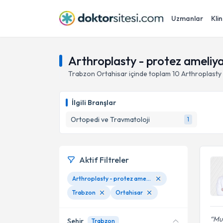
Uzmanlar
Klin
Arthroplasty - protez ameliya
Trabzon
Ortahisar
içinde toplam
10
Arthroplasty 
İlgili Branşlar
Ortopedi ve Travmatoloji
1
Aktif Filtreler
Arthroplasty - protez ameliyatı
Trabzon
Ortahisar
Mua
Şehir
Trabzon