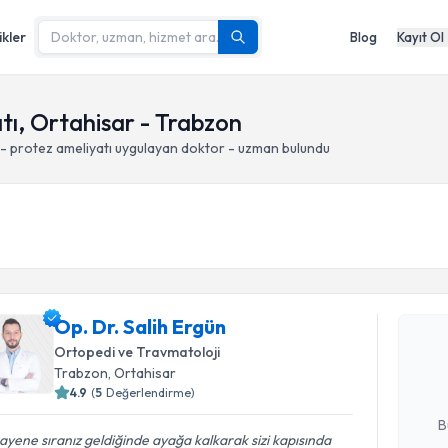
ikler
Blog
Kayıt Ol
tı, Ortahisar - Trabzon
- protez ameliyatı
uygulayan doktor - uzman bulundu
Randevu T
Op. Dr. Sa
Op. Dr. Salih Ergün
bu uzmandan
Ortopedi ve Travmatoloji
posta ile bi
Trabzon
, Ortahisar
4.9
(
5
Değerlendirme)
E-posta Ad
B
yene sıranız geldiğinde ayağa kalkarak sizi kapısında