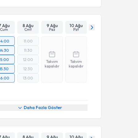
7 Ağu
8 Ağu
9 Ağu
10 Ağu
Cum
Cmt
Paz
Pzt
14:00
11:00
14:30
11:30
15:00
12:00
Takvim
Takvim
kapalıdır
kapalıdır
15:30
12:30
16:00
13:00
Daha Fazla Göster
7 Ağu
8 Ağu
9 Ağu
10 Ağu