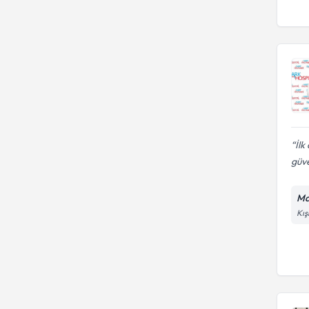
İlk
güv
Ma
Kış