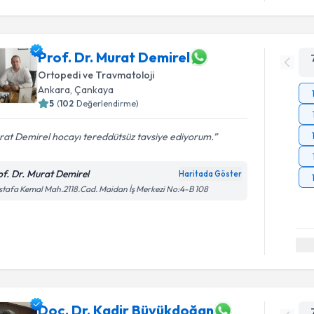
Prof. Dr. Murat Demirel
Ortopedi ve Travmatoloji
Ankara
, Çankaya
5
(
102
Değerlendirme)
at Demirel hocayı tereddütsüz tavsiye ediyorum.
of. Dr. Murat Demirel
Haritada Göster
tafa Kemal Mah.2118.Cad. Maidan İş Merkezi No:4-B 108
Doç. Dr. Kadir Büyükdoğan