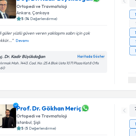
Ortopedi ve Travmatoloji
Ankara
, Çankaya
5
(
14
Değerlendirme)
ili güler yüzlü güven veren yaklaşımı sabrı için çok
kkür...
Devamı
ç. Dr. Kadir Büyükdoğan
Haritada Göster
ılırmak Mah. 1443. Cad. No :25 A Blok Usta 1071 Plaza Kat:8 Ofis
:60
Prof. Dr. Gökhan Meriç
Ortopedi ve Travmatoloji
İstanbul
, Şişli
5
(
5
Değerlendirme)