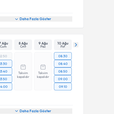
Daha Fazla Göster
7 Ağu
8 Ağu
9 Ağu
10 Ağu
Cum
Cmt
Paz
Pzt
12:50
08:30
13:30
08:40
13:40
08:50
Takvim
Takvim
kapalıdır
kapalıdır
13:50
09:00
14:00
09:10
Daha Fazla Göster