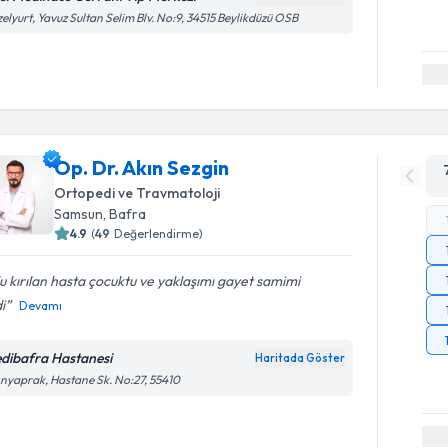
elyurt, Yavuz Sultan Selim Blv. No:9, 34515 Beylikdüzü OSB
Op. Dr. Akın Sezgin
Ortopedi ve Travmatoloji
Samsun
, Bafra
4.9
(
49
Değerlendirme)
u kırılan hasta çocuktu ve yaklaşımı gayet samimi
di
Devamı
dibafra Hastanesi
Haritada Göster
ınyaprak, Hastane Sk. No:27, 55410