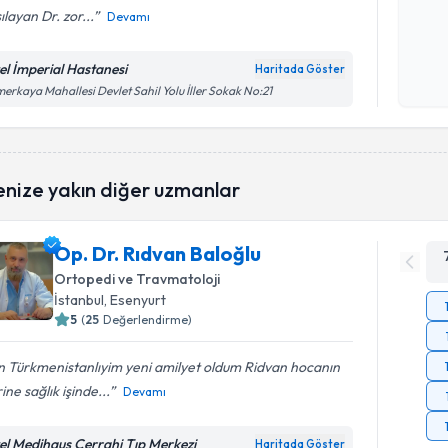
ılayan Dr. zor...
Devamı
Kişisel
okudum
el İmperial Hastanesi
Haritada Göster
işlenm
erkaya Mahallesi Devlet Sahil Yolu İller Sokak No:21
enize yakın diğer uzmanlar
Op. Dr. Rıdvan Baloğlu
Ortopedi ve Travmatoloji
İstanbul
, Esenyurt
5
(
25
Değerlendirme)
n Türkmenistanlıyim yeni amilyet oldum Ridvan hocanın
rine sağlık işinde...
Devamı
el Medihaus Cerrahi Tıp Merkezi
Haritada Göster