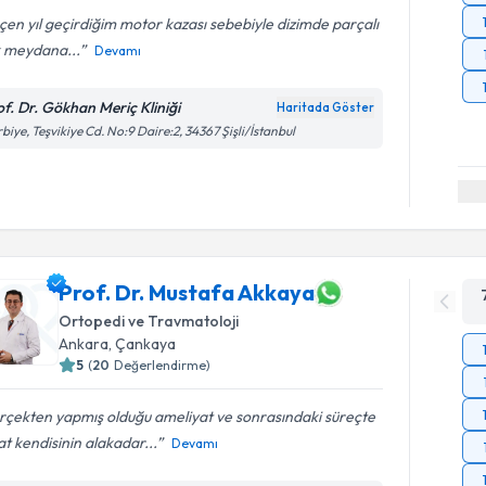
en yıl geçirdiğim motor kazası sebebiyle dizimde parçalı
k meydana...
Devamı
of. Dr. Gökhan Meriç Kliniği
Haritada Göster
biye, Teşvikiye Cd. No:9 Daire:2, 34367 Şişli/İstanbul
Prof. Dr. Mustafa Akkaya
Ortopedi ve Travmatoloji
Ankara
, Çankaya
5
(
20
Değerlendirme)
rçekten yapmış olduğu ameliyat ve sonrasındaki süreçte
at kendisinin alakadar...
Devamı