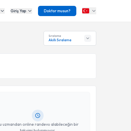
Giriş Yap
Doktor musun?
Sıralama
Akıllı Sıralama
akvimi Talebi
lih Ergün
için randevu takvimi talebi oluşturun. Size
 randevu almanız için bir takvim hazırlandığında e-
lgilendireceğiz.
resiniz
u uzmandan online randevu alabileceğin bir
takvimi bulunmuyor.