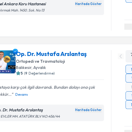
el Ankara Koru Hastanesi
Haritada Göster
ılırmak Mah. 1450. Sok. No:13
Op. Dr. Mustafa Arslantaş
Ortopedi ve Travmatoloji
Balıkesir
, Ayvalık
5
(
9
Değerlendirme)
taya karşı çok ilgili davrandı. Bundan dolayı ona çok
kkür...
Devamı
. Dr. Mustafa Arslantaş
Haritada Göster
0 EVLER MH. ATATÜRK BLV NO:456/44