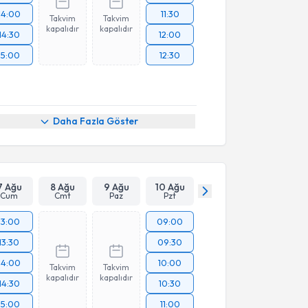
14:00
11:30
Takvim
Takvim
kapalıdır
kapalıdır
14:30
12:00
15:00
12:30
Daha Fazla Göster
7 Ağu
8 Ağu
9 Ağu
10 Ağu
Cum
Cmt
Paz
Pzt
13:00
09:00
13:30
09:30
14:00
10:00
Takvim
Takvim
kapalıdır
kapalıdır
14:30
10:30
15:00
11:00