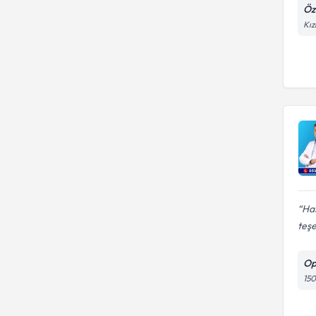
Öz
Kız
Has
teşe
Op
15