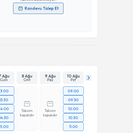
Randevu Talep Et
 verilerimin işlenmesine ilişkin
Aydınlatma Metni
'ni
 ve kişisel verilerimin belirtilen kapsamda
esini kabul ediyorum.
Takvim Talebini Gönder
7 Ağu
8 Ağu
9 Ağu
10 Ağu
Cum
Cmt
Paz
Pzt
13:00
09:00
13:30
09:30
14:00
10:00
Takvim
Takvim
kapalıdır
kapalıdır
14:30
10:30
15:00
11:00