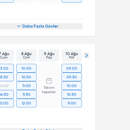
Daha Fazla Göster
7 Ağu
8 Ağu
9 Ağu
10 Ağu
Cum
Cmt
Paz
Pzt
13:00
10:00
09:00
13:30
10:30
09:30
14:00
11:00
10:00
Takvim
kapalıdır
14:30
11:30
10:30
15:00
12:00
11:00