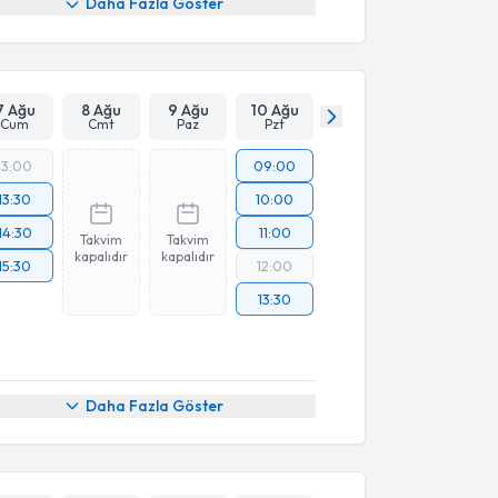
Daha Fazla Göster
7 Ağu
8 Ağu
9 Ağu
10 Ağu
Cum
Cmt
Paz
Pzt
13:00
09:00
13:30
10:00
14:30
11:00
Takvim
Takvim
kapalıdır
kapalıdır
15:30
12:00
13:30
Daha Fazla Göster