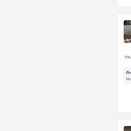
Mur
Pr
Mus