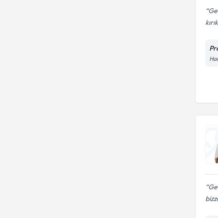
Geç
kırı
Pr
Har
Ge
bizz