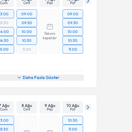
Cum
Cmt
Paz
Pzt
13:00
09:00
09:00
13:30
09:30
09:30
14:00
10:00
10:00
Takvim
kapalıdır
14:30
10:30
10:30
15:00
11:00
11:00
Daha Fazla Göster
7 Ağu
8 Ağu
9 Ağu
10 Ağu
Cum
Cmt
Paz
Pzt
13:00
10:30
13:30
11:00