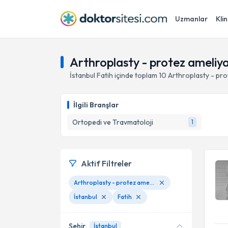
Uzmanlar
Klin
Arthroplasty - protez ameliyat
İstanbul
Fatih
içinde toplam
10
Arthroplasty - pro
İlgili Branşlar
Ortopedi ve Travmatoloji
1
Aktif Filtreler
Arthroplasty - protez ameliyatı
İstanbul
Fatih
Şehir
İstanbul