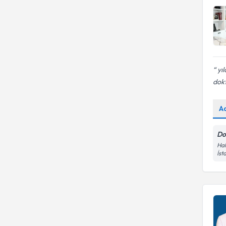
yıl
dokt
A
Do
Hal
İst