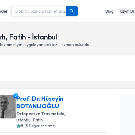
ikler
Blog
Kayıt Ol
ı, Fatih - İstanbul
tez ameliyatı
uygulayan doktor - uzman bulundu
Randevu T
Prof. Dr. Hüseyin
BOTANLIOĞLU
Prof. Dr.
Ortopedi ve Travmatoloji
oluşturun. 
İstanbul
, Fatih
hazırlandığ
5
(
5
Değerlendirme)