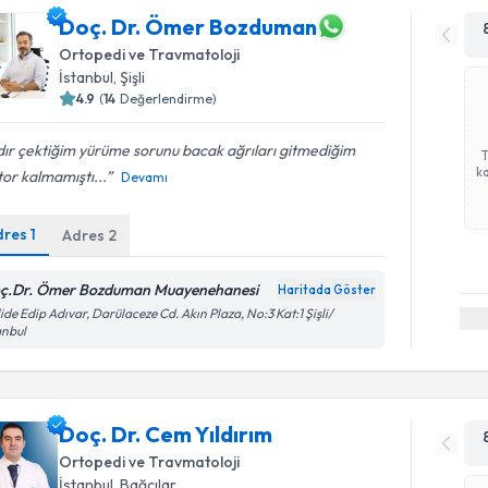
Doç. Dr. Ömer Bozduman
Ortopedi ve Travmatoloji
İstanbul
, Şişli
4.9
(
14
Değerlendirme)
dır çektiğim yürüme sorunu bacak ağrıları gitmediğim
ka
or kalmamıştı...
Devamı
dres
1
Adres
2
ç.Dr. Ömer Bozduman Muayenehanesi
Haritada Göster
ide Edip Adıvar, Darülaceze Cd. Akın Plaza, No:3 Kat:1 Şişli/
anbul
Doç. Dr. Cem Yıldırım
Ortopedi ve Travmatoloji
İstanbul
, Bağcılar