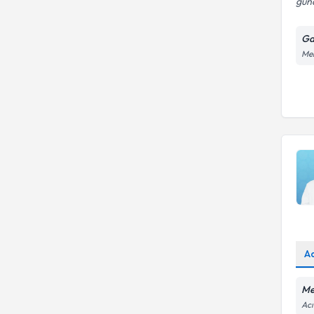
günd
Ga
Mer
A
Me
Acı