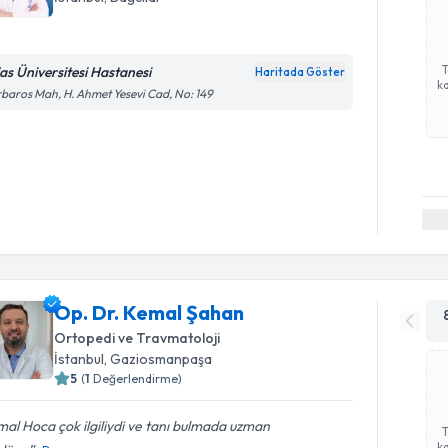
las Üniversitesi Hastanesi
Haritada Göster
ka
baros Mah, H. Ahmet Yesevi Cad, No: 149
Op. Dr. Kemal Şahan
Ortopedi ve Travmatoloji
İstanbul
, Gaziosmanpaşa
5
(
1
Değerlendirme)
al Hoca çok ilgiliydi ve tanı bulmada uzman
ka