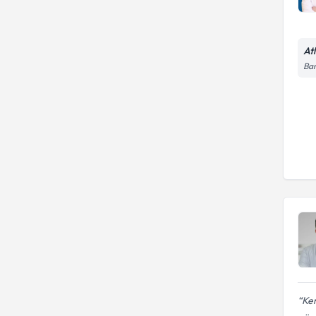
At
Bar
Kem