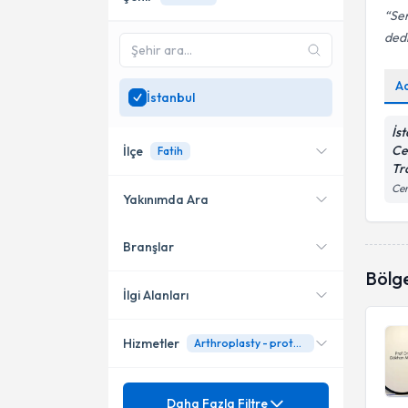
Sen
dedi
A
İstanbul
İs
Ce
İlçe
Fatih
Tr
Ce
Yakınımda Ara
Branşlar
Konumuma yakın uzmanları
Şişli
göster
Bölg
Kadıköy
İlgi Alanları
Bahçelievler
Hizmetler
Arthroplasty - protez ameliyatı
Ortopedi ve Travmatoloji
Ataşehir
Mezuniyet
Acl (Ön Çapraz Bağ) Yırtığı
Daha Fazla Filtre
Beşiktaş