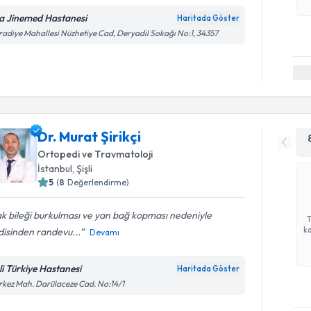
a Jinemed Hastanesi
Haritada Göster
adiye Mahallesi Nüzhetiye Cad, Deryadil Sokağı No:1, 34357
Dr. Murat Şirikçi
Ortopedi ve Travmatoloji
İstanbul
, Şişli
5
(
8
Değerlendirme)
k bileği burkulması ve yan bağ kopması nedeniyle
ka
disinden randevu...
Devamı
şli Türkiye Hastanesi
Haritada Göster
kez Mah. Darülaceze Cad. No:14/1