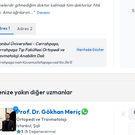
E-posta Ad
elerdir gitmediğim doktor kalmadı tüm doktorlar fıtık
B
. Ama ağrılarım...
Devamı
dres
1
Adres
2
Kişisel
okudum
tanbul Üniversitesi - Cerrahpaşa,
işlenm
rrahpaşa Tıp Fakültesi Ortopedi ve
Haritada Göster
avmatoloji Anabilim Dalı
rrahpaşa mah Kocamustafapaşa cad No:34/E
enize yakın diğer uzmanlar
Prof. Dr. Gökhan Meriç
Ortopedi ve Travmatoloji
İstanbul
, Şişli
5
(
5
Değerlendirme)