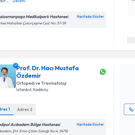
ür...
Devamı
ziosmanpaşa Medikalpark Hastanesi
Haritada Göster
kez Mahallesi Çukurçeşme Cad. No: 57-59
Randevu T
Prof. Dr.
Prof. Dr. Hacı Mustafa
oluşturun. 
Özdemir
hazırlandığ
Ortopedi ve Travmatoloji
E-posta Ad
İstanbul
, Kadıköy
dres
1
Adres
2
Kişisel
dipol Acıbadem Bölge Hastanesi
okudum
Haritada Göster
işlenm
badem, Şht. Emin Çölen Sokağı No:4, 34718