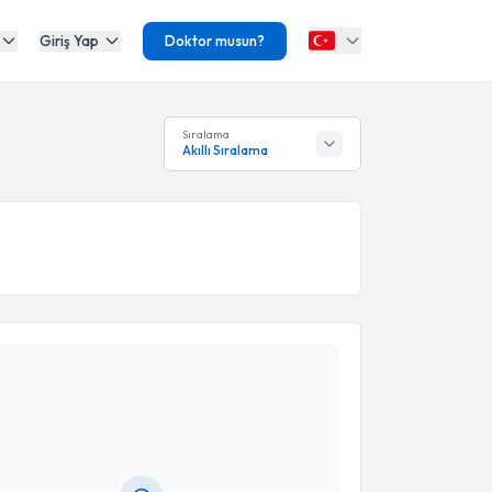
Giriş Yap
Doktor musun?
Sıralama
Akıllı Sıralama
akvimi Talebi
 Hüseyin BOTANLIOĞLU
için randevu takvimi talebi
Size bu uzmandan randevu almanız için bir takvim
ında e-posta ile bilgilendireceğiz.