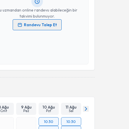
resiniz
u uzmandan online randevu alabileceğin bir
takvimi bulunmuyor.
Randevu Talep Et
 verilerimin işlenmesine ilişkin
Aydınlatma Metni
'ni
 ve kişisel verilerimin belirtilen kapsamda
esini kabul ediyorum.
Takvim Talebini Gönder
8 Ağu
9 Ağu
10 Ağu
11 Ağu
Cmt
Paz
Pzt
Sal
10:30
10:30