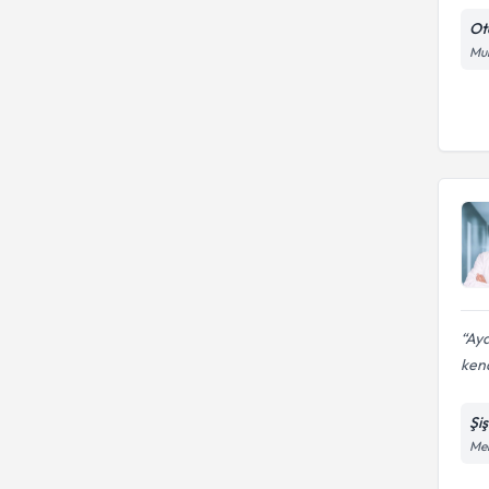
Ot
Mur
Aya
ken
Şi
Mer