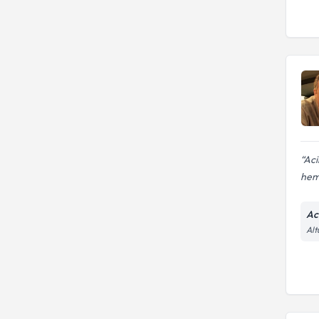
Aci
hem
Ac
Alt