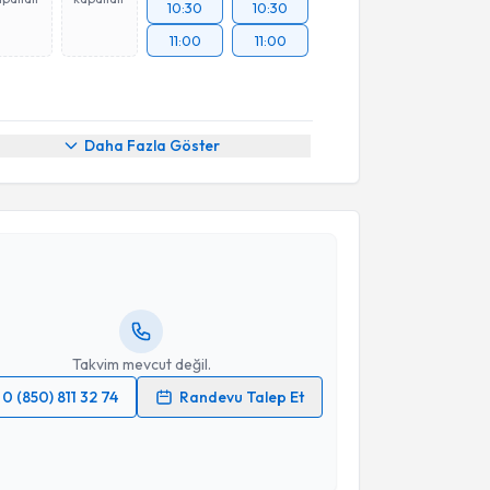
10:30
10:30
11:00
11:00
Daha Fazla Göster
akvimi Talebi
 Hacı Mustafa Özdemir
için randevu takvimi talebi
Size bu uzmandan randevu almanız için bir takvim
ında e-posta ile bilgilendireceğiz.
resiniz
Takvim mevcut değil.
0 (850) 811 32 74
Randevu Talep Et
 verilerimin işlenmesine ilişkin
Aydınlatma Metni
'ni
 ve kişisel verilerimin belirtilen kapsamda
esini kabul ediyorum.