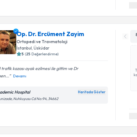
Op. Dr. Ercüment Zayim
Ortopedi ve Travmatoloji
İstanbul
, Üsküdar
5
(
25
Değerlendirme)
l trafik kazası ayak ezilmesi ile gittim ve Dr
ka
en...
Devamı
ademic Hospital
Haritada Göster
unizade, Nuhkuyusu Cd No:94, 34662