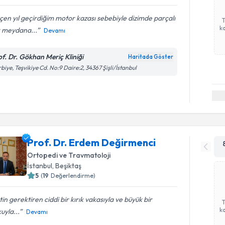
en yıl geçirdiğim motor kazası sebebiyle dizimde parçalı
ka
k meydana...
Devamı
of. Dr. Gökhan Meriç Kliniği
Haritada Göster
biye, Teşvikiye Cd. No:9 Daire:2, 34367 Şişli/İstanbul
Prof. Dr. Erdem Değirmenci
Ortopedi ve Travmatoloji
İstanbul
, Beşiktaş
5
(
19
Değerlendirme)
tin gerektiren ciddi bir kırık vakasıyla ve büyük bir
ka
uyla...
Devamı