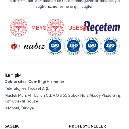
platformudur. Sertifikaları ile tescillenmiş güvenilir altyapısıyla
sağlık hizmetlerine erişim sağlar.
İLETİŞİM
Doktorsitesi Com Bilgi Hizmetleri
Teknoloji ve Ticaret A.Ş.
Maslak Mah. Ahi Evran Cd. A.O.S 55 Sokak No:2 Aksoy Plaza Giriş
Kat Kolektif House
İstanbul, Türkiye
SAĞLIK
PROFESYONELLER