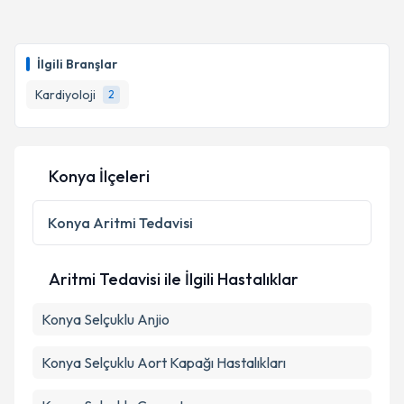
Uzm. Dr. Mesut Mehmet Özdemir
için randevu
takvimi talebi oluşturun. Size bu uzmandan randevu
İlgili Branşlar
almanız için bir takvim hazırlandığında e-posta ile
bilgilendireceğiz.
Kardiyoloji
2
E-posta Adresiniz
Konya İlçeleri
Kişisel verilerimin işlenmesine ilişkin
Aydınlatma
Konya
Aritmi Tedavisi
Metni
'ni okudum ve kişisel verilerimin belirtilen
kapsamda işlenmesini kabul ediyorum.
Aritmi Tedavisi ile İlgili Hastalıklar
Takvim Talebini Gönder
Konya Selçuklu Anjio
Konya Selçuklu Aort Kapağı Hastalıkları