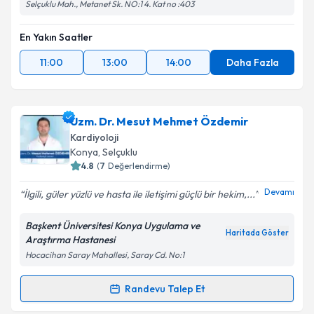
Selçuklu Mah., Metanet Sk. NO:1 4. Kat no :403
En Yakın Saatler
11:00
13:00
14:00
Daha Fazla
Uzm. Dr. Mesut Mehmet Özdemir
Kardiyoloji
Konya
, Selçuklu
4.8
(
7
Değerlendirme)
Devamı
İlgili, güler yüzlü ve hasta ile iletişimi güçlü bir hekim,...
Başkent Üniversitesi Konya Uygulama ve
Haritada Göster
Araştırma Hastanesi
Hocacihan Saray Mahallesi, Saray Cd. No:1
Randevu Talep Et
Randevu Takvimi Talebi