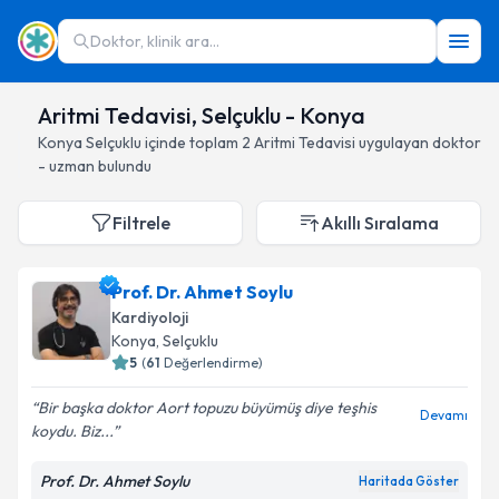
Doktor, klinik ara...
Aritmi Tedavisi, Selçuklu - Konya
Konya
Selçuklu
içinde toplam
2
Aritmi Tedavisi
uygulayan doktor
- uzman bulundu
Filtrele
Akıllı Sıralama
Prof. Dr. Ahmet Soylu
Kardiyoloji
Konya
, Selçuklu
5
(
61
Değerlendirme)
Bir başka doktor Aort topuzu büyümüş diye teşhis
Devamı
koydu. Biz...
Prof. Dr. Ahmet Soylu
Haritada Göster