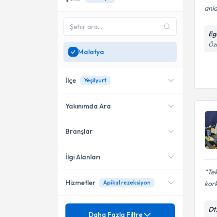
anla
Eg
Öza
Malatya
İlçe
Yeşilyurt
Yakınımda Ara
Branşlar
Konumuma yakın uzmanları
Yeşilyurt
göster
İlgi Alanları
Tek
Hizmetler
Apikal rezeksiyon
kork
Diş Hekimi
Mezuniyet
Dt.
20 Lik Diş Çekimi
Daha Fazla Filtre