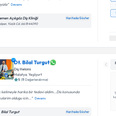
yizla
Devamı
emen Açıkgöz Diş Kliniği
Haritada Göster
lper, Yüzük Cd. 66/B 44090
Dt. Bilal Turgut
Diş Hekimi
Malatya
, Yeşilyurt
5
(
11
Değerlendirme)
 kelimeyle harika bir tedavi aldim...Dis konusunda
ka
ularim oldugu icin...
Devamı
 Bilal Turgut
Haritada Göster