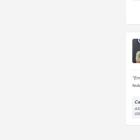
Emr
teda
Cad
A10
02