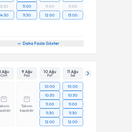
13:30
11:00
11:00
11:00
14:30
11:30
12:00
13:00
Daha Fazla Göster
8 Ağu
9 Ağu
10 Ağu
11 Ağu
Cmt
Paz
Pzt
Sal
10:00
10:00
10:30
10:30
11:00
11:00
Takvim
Takvim
palıdır
kapalıdır
11:30
11:30
12:00
12:00