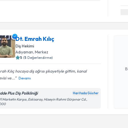
Randevu T
Dt. Emrah Kılıç
Dt. Emrah 
uzmandan ra
Diş Hekimi
posta ile bi
Adıyaman
, Merkez
5
(
5
Değerlendirme)
E-posta Ad
B
ah Kılıç hocaya diş ağrısı şikayetiyle gittim, kanal
visi ve...
Devamı
Kişisel
de Plus Diş Polikliniği
Haritada Göster
okudum
1 Marketin Karşısı, Eskisaray, Hüseyin Rahmi Gürpınar Cd.,
işlenm
000