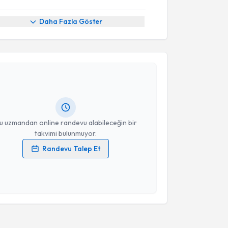
Daha Fazla Göster
akvimi Talebi
Kılıç
için randevu takvimi talebi oluşturun. Size bu
ndevu almanız için bir takvim hazırlandığında e-
lgilendireceğiz.
resiniz
u uzmandan online randevu alabileceğin bir
takvimi bulunmuyor.
Randevu Talep Et
 verilerimin işlenmesine ilişkin
Aydınlatma Metni
'ni
 ve kişisel verilerimin belirtilen kapsamda
esini kabul ediyorum.
Takvim Talebini Gönder