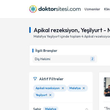
Uzmanlar
Klin
Apikal rezeksiyon, Yeşilyurt -
Malatya
Yeşilyurt
içinde toplam
4
Apikal rezeksiyo
İlgili Branşlar
Diş Hekimi
2
Aktif Filtreler
Apikal rezeksiyon
Malatya
Yeşilyurt
Tec
Şehir
Malatya