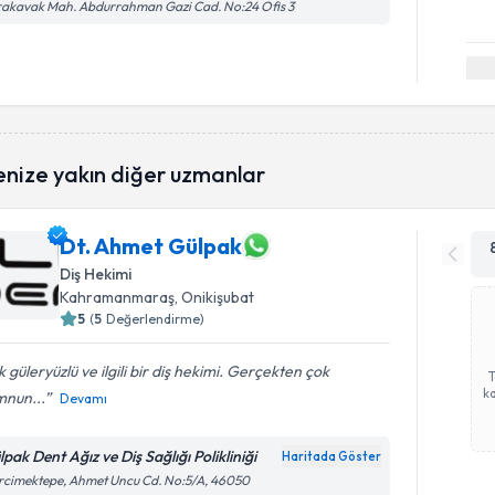
akavak Mah. Abdurrahman Gazi Cad. No:24 Ofis 3
enize yakın diğer uzmanlar
Dt. Ahmet Gülpak
Diş Hekimi
Kahramanmaraş
, Onikişubat
5
(
5
Değerlendirme)
 güleryüzlü ve ilgili bir diş hekimi. Gerçekten çok
ka
nun...
Devamı
pak Dent Ağız ve Diş Sağlığı Polikliniği
Haritada Göster
cimektepe, Ahmet Uncu Cd. No:5/A, 46050