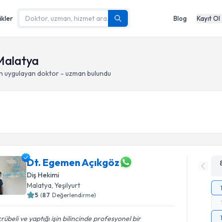
ikler
Blog
Kayıt Ol
 Malatya
n
uygulayan doktor - uzman bulundu
Dt. Egemen Açıkgöz
Diş Hekimi
Malatya
, Yeşilyurt
5
(
87
Değerlendirme)
rübeli ve yaptığı işin bilincinde profesyonel bir