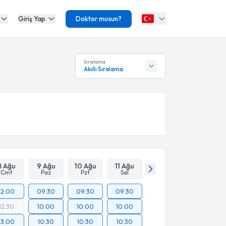
Giriş Yap
Doktor musun?
Sıralama
Akıllı Sıralama
8 Ağu
9 Ağu
10 Ağu
11 Ağu
Cmt
Paz
Pzt
Sal
12:00
09:30
09:30
09:30
12:30
10:00
10:00
10:00
13:00
10:30
10:30
10:30