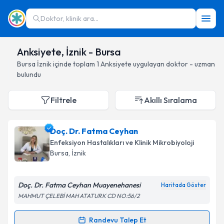
Doktor, klinik ara...
Anksiyete, İznik - Bursa
Bursa
İznik
içinde toplam
1
Anksiyete
uygulayan doktor - uzman
bulundu
Filtrele
Akıllı Sıralama
Doç. Dr. Fatma Ceyhan
Enfeksiyon Hastalıkları ve Klinik Mikrobiyoloji
Bursa
, İznik
Doç. Dr. Fatma Ceyhan Muayenehanesi
Haritada Göster
MAHMUT ÇELEBİ MAH ATATURK CD NO:56/2
Randevu Talep Et