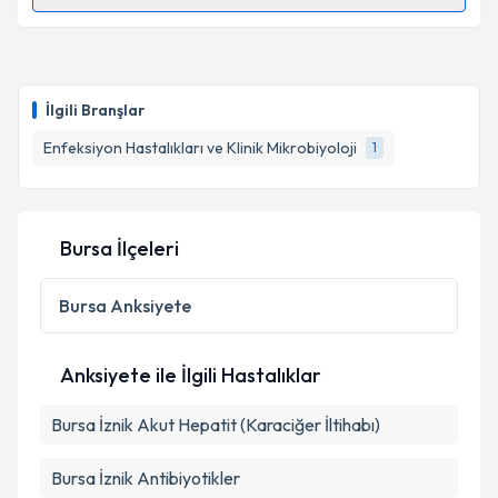
Randevu Takvimi Talebi
Doç. Dr. Fatma Ceyhan
için randevu takvimi talebi
oluşturun. Size bu uzmandan randevu almanız için bir
İlgili Branşlar
takvim hazırlandığında e-posta ile bilgilendireceğiz.
Enfeksiyon Hastalıkları ve Klinik Mikrobiyoloji
1
E-posta Adresiniz
Bursa İlçeleri
Kişisel verilerimin işlenmesine ilişkin
Aydınlatma
Metni
'ni okudum ve kişisel verilerimin belirtilen
Bursa
Anksiyete
kapsamda işlenmesini kabul ediyorum.
Anksiyete ile İlgili Hastalıklar
Takvim Talebini Gönder
Bursa İznik Akut Hepatit (Karaciğer İltihabı)
Bursa İznik Antibiyotikler