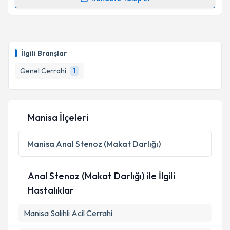
Randevu Takvimi Talebi
Takvim Talebini Gönder
Op. Dr. Yunus Acar
için randevu takvimi talebi
oluşturun. Size bu uzmandan randevu almanız için bir
İlgili Branşlar
takvim hazırlandığında e-posta ile bilgilendireceğiz.
Genel Cerrahi
1
E-posta Adresiniz
Manisa İlçeleri
Kişisel verilerimin işlenmesine ilişkin
Aydınlatma
Metni
'ni okudum ve kişisel verilerimin belirtilen
Manisa
Anal Stenoz (Makat Darlığı)
kapsamda işlenmesini kabul ediyorum.
Anal Stenoz (Makat Darlığı) ile İlgili
Takvim Talebini Gönder
Hastalıklar
Manisa Salihli Acil Cerrahi