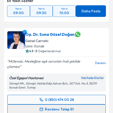
En Yakın Saatler
Yarın
Yarın
Yarın
Daha Fazla
09:00
09:30
10:00
Op. Dr. Suna Güzel Doğan
Genel Cerrahi
İzmir
, Konak
4.9
(
5
Değerlendirme)
Mütevazı. Mesleğine aşık sorunları hızlı şekilde
Devamı
çözmesi
Özel Egepol Hastanesi
Haritada Göster
Güneşli Mh., Güneşli, Halide Edip Adıvar Bulv., 507 Sok. No:3, 35270
Konak/İzmir, Turkey
0 (850) 474 00 28
Randevu Takvimi Talebi
Randevu Talep Et