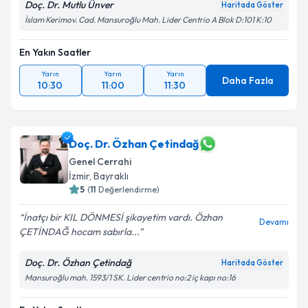
Doç. Dr. Mutlu Ünver
Haritada Göster
İslam Kerimov. Cad. Mansuroğlu Mah. Lider Centrio A Blok D:101 K:10
En Yakın Saatler
Yarın
Yarın
Yarın
Daha Fazla
10:30
11:00
11:30
Doç. Dr. Özhan Çetindağ
Genel Cerrahi
İzmir
, Bayraklı
5
(
11
Değerlendirme)
İnatçı bir KIL DÖNMESİ şikayetim vardı. Özhan
Devamı
ÇETİNDAĞ hocam sabırla...
Doç. Dr. Özhan Çetindağ
Haritada Göster
Mansuroğlu mah. 1593/1 SK. Lider centrio no:2 iç kapı no:16