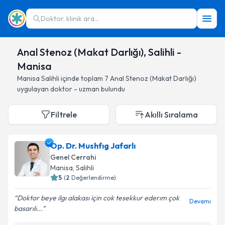
Doktor, klinik ara...
Anal Stenoz (Makat Darlığı), Salihli -
Manisa
Manisa
Salihli
içinde toplam
7
Anal Stenoz (Makat Darlığı)
uygulayan doktor - uzman bulundu
Filtrele
Akıllı Sıralama
Op. Dr. Mushfıg Jafarlı
Genel Cerrahi
Manisa
, Salihli
5
(
2
Değerlendirme)
Doktor beye ilgı alakası için cok tesekkur ederım çok
Devamı
basarılı...