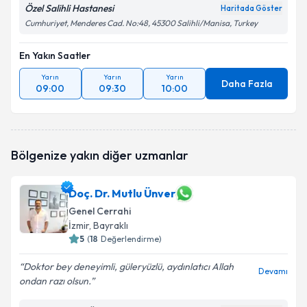
Özel Salihli Hastanesi
Haritada Göster
Cumhuriyet, Menderes Cad. No:48, 45300 Salihli/Manisa, Turkey
En Yakın Saatler
Yarın
Yarın
Yarın
Daha Fazla
09:00
09:30
10:00
Bölgenize yakın diğer uzmanlar
Doç. Dr. Mutlu Ünver
Genel Cerrahi
İzmir
, Bayraklı
5
(
18
Değerlendirme)
Doktor bey deneyimli, güleryüzlü, aydınlatıcı Allah
Devamı
ondan razı olsun.