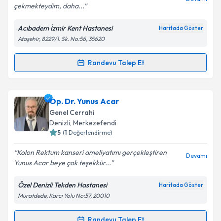
çekmekteydim, daha...
Acıbadem İzmir Kent Hastanesi
Haritada Göster
Kişisel verilerimin işlenmesine ilişkin
Aydınlatma
Ataşehir, 8229/1. Sk. No:56, 35620
Metni
'ni okudum ve kişisel verilerimin belirtilen
kapsamda işlenmesini kabul ediyorum.
Randevu Talep Et
Randevu Takvimi Talebi
Takvim Talebini Gönder
Doç. Dr. Tayfun Yoldaş
için randevu takvimi talebi
Op. Dr. Yunus Acar
oluşturun. Size bu uzmandan randevu almanız için bir
Genel Cerrahi
takvim hazırlandığında e-posta ile bilgilendireceğiz.
Denizli
, Merkezefendi
5
(
1
Değerlendirme)
E-posta Adresiniz
Kolon Rektum kanseri ameliyatımı gerçekleştiren
Devamı
Yunus Acar beye çok teşekkür...
Özel Denizli Tekden Hastanesi
Haritada Göster
Kişisel verilerimin işlenmesine ilişkin
Aydınlatma
Muratdede, Karcı Yolu No:57, 20010
Metni
'ni okudum ve kişisel verilerimin belirtilen
kapsamda işlenmesini kabul ediyorum.
Randevu Talep Et