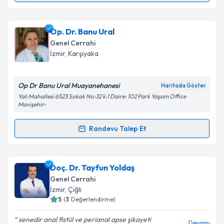
Op. Dr. Suna Güzel Doğan
için randevu takvimi
talebi oluşturun. Size bu uzmandan randevu almanız
Op. Dr. Banu Ural
için bir takvim hazırlandığında e-posta ile
bilgilendireceğiz.
Genel Cerrahi
İzmir
, Karşıyaka
E-posta Adresiniz
Op Dr Banu Ural Muayanehanesi
Haritada Göster
Yalı Mahallesi 6523 Sokak No:32 k:1 Daire: 102 Park Yaşam Office
Mavişehir-
Kişisel verilerimin işlenmesine ilişkin
Aydınlatma
Metni
'ni okudum ve kişisel verilerimin belirtilen
Randevu Talep Et
kapsamda işlenmesini kabul ediyorum.
Randevu Takvimi Talebi
Takvim Talebini Gönder
Op. Dr. Banu Ural
için randevu takvimi talebi
Doç. Dr. Tayfun Yoldaş
oluşturun. Size bu uzmandan randevu almanız için bir
Genel Cerrahi
takvim hazırlandığında e-posta ile bilgilendireceğiz.
İzmir
, Çiğli
5
(
3
Değerlendirme)
E-posta Adresiniz
senedir anal fistül ve perianal apse şikayeti
Devamı