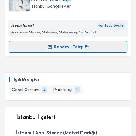
İstanbul
, Bahçelievler
A Hastanesi
Haritada Göster
Kocasinan Merkez, Mahallesi, Mahmutbey Cd. No:373
Randevu Talep Et
Randevu Takvimi Talebi
Op. Dr. Ramazan Atalay
için randevu takvimi talebi
oluşturun. Size bu uzmandan randevu almanız için bir
İlgili Branşlar
takvim hazırlandığında e-posta ile bilgilendireceğiz.
Genel Cerrahi
Proktoloji
2
1
E-posta Adresiniz
İstanbul İlçeleri
Kişisel verilerimin işlenmesine ilişkin
Aydınlatma
Metni
'ni okudum ve kişisel verilerimin belirtilen
İstanbul
Anal Stenoz (Makat Darlığı)