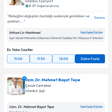
E-posta Adresiniz
İstanbul
, Esenyurt
5
(
17
Değerlendirme)
Bebeğimi doğuştan hastalığı nedeniyle günlükken ve
Devamı
aylıkken ...
Kişisel verilerimin işlenmesine ilişkin
Aydınlatma
Metni
'ni okudum ve kişisel verilerimin belirtilen
İstinye Liv Hastanesi
Haritada Göster
kapsamda işlenmesini kabul ediyorum.
Aşık Veysel Mahallesi Süleyman Demirel Caddesi No:1 Esenyurt/ İstanbul
En Yakın Saatler
Takvim Talebini Gönder
11:00
11:30
12:00
Daha Fazla
Uzm. Dr. Mehmet Başat Tepe
Çocuk Cerrahisi
İstanbul
, Şişli
Uzm. Dr. Mehmet Başat Tepe
Haritada Göster