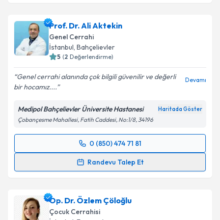
Prof. Dr. Ali Aktekin
Genel Cerrahi
İstanbul
, Bahçelievler
5
(
2
Değerlendirme)
Genel cerrahi alanında çok bilgili güvenilir ve değerli
Devamı
bir hocamız....
Medipol Bahçelievler Üniversite Hastanesi
Haritada Göster
Çobançesme Mahallesi, Fatih Caddesi, No:1/8, 34196
0 (850) 474 71 81
Randevu Takvimi Talebi
Randevu Talep Et
Prof. Dr. Ali Aktekin
için randevu takvimi talebi
oluşturun. Size bu uzmandan randevu almanız için bir
Op. Dr. Özlem Çöloğlu
takvim hazırlandığında e-posta ile bilgilendireceğiz.
Çocuk Cerrahisi