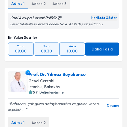
Adres
1
Adres
2
Adres
3
Özel Avrupa Levent Polikliniği
Haritada Göster
Levent Mahallesi Levent Caddesi No:4 34330 Beşiktaş/İstanbul
En Yakın Saatler
Yarın
Yarın
Yarın
Daha Fazla
09:00
09:30
10:00
Prof. Dr. Yılmaz Büyükuncu
Genel Cerrahi
İstanbul
, Bakırköy
5
(
1
Değerlendirme)
Babacan, çok güzel detaylı anlatım ve güven veren.
Devamı
inşallah ...
Adres
1
Adres
2