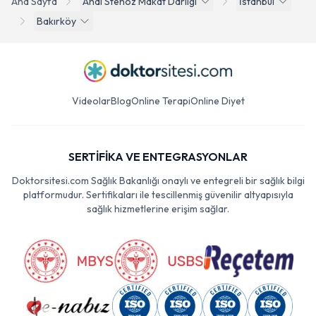
Ana Sayfa
Anal Stenoz Makat Darligi
İstanbul
Bakırköy
Videolar
Blog
Online Terapi
Online Diyet
SERTİFİKA VE ENTEGRASYONLAR
Doktorsitesi.com Sağlık Bakanlığı onaylı ve entegreli bir sağlık bilgi
platformudur. Sertifikaları ile tescillenmiş güvenilir altyapısıyla
sağlık hizmetlerine erişim sağlar.