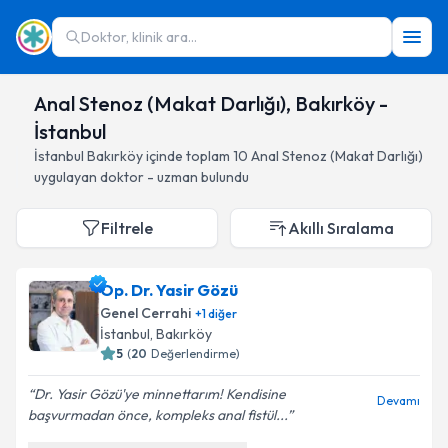
Doktor, klinik ara...
Anal Stenoz (Makat Darlığı), Bakırköy -
İstanbul
İstanbul
Bakırköy
içinde toplam
10
Anal Stenoz (Makat Darlığı)
uygulayan doktor - uzman bulundu
Filtrele
Akıllı Sıralama
Op. Dr. Yasir Gözü
Genel Cerrahi
+
1
diğer
İstanbul
, Bakırköy
5
(
20
Değerlendirme)
Dr. Yasir Gözü'ye minnettarım! Kendisine
Devamı
başvurmadan önce, kompleks anal fistül...