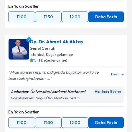
En Yakın Saatler
11:00
11:30
12:00
Daha Fazla
Op. Dr. Ahmet Ali Aktaş
Genel Cerrahi
İstanbul
, Küçükçekmece
5
(
1
Değerlendirme)
Mide kanseri teşhisi aldığımda büyük bir korku ve
Devamı
belirsizlik içindeydim....
Acıbadem Üniversitesi Atakent Hastanesi
Haritada Göster
Halkalı Merkez, Turgut Özal Blv No:16, 34303
En Yakın Saatler
11:00
11:30
12:00
Daha Fazla