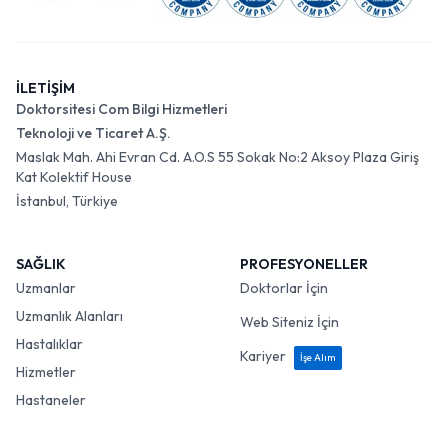
İLETİŞİM
Doktorsitesi Com Bilgi Hizmetleri
Teknoloji ve Ticaret A.Ş.
Maslak Mah. Ahi Evran Cd. A.O.S 55 Sokak No:2 Aksoy Plaza Giriş
Kat Kolektif House
İstanbul, Türkiye
SAĞLIK
PROFESYONELLER
Uzmanlar
Doktorlar İçin
Uzmanlık Alanları
Web Siteniz İçin
Hastalıklar
Kariyer
İşe Alım
Hizmetler
Hastaneler