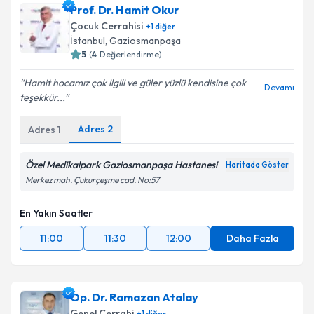
Prof. Dr. Hamit Okur
takvim hazırlandığında e-posta ile bilgilendireceğiz.
Çocuk Cerrahisi
+
1
diğer
E-posta Adresiniz
İstanbul
, Gaziosmanpaşa
5
(
4
Değerlendirme)
Hamit hocamız çok ilgili ve güler yüzlü kendisine çok
Devamı
teşekkür...
Kişisel verilerimin işlenmesine ilişkin
Aydınlatma
Metni
'ni okudum ve kişisel verilerimin belirtilen
Adres
2
Adres
1
kapsamda işlenmesini kabul ediyorum.
Özel Medikalpark Gaziosmanpaşa Hastanesi
Haritada Göster
Takvim Talebini Gönder
Merkez mah. Çukurçeşme cad. No:57
En Yakın Saatler
11:00
11:30
12:00
Daha Fazla
Op. Dr. Ramazan Atalay
Genel Cerrahi
+
1
diğer