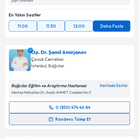
Şişli /İstanbul
En Yakın Saatler
11:00
11:30
12:00
Daha Fazla
Op. Dr. Şamil Amirjanov
Çocuk Cerrahisi
İstanbul
, Bağcılar
Bağcılar Eğitim ve Araştırma Hastanesi
Haritada Göster
Merkez Mahallesi Dr. Sadık AHMET Caddesi No:5
0 (850) 474 46 84
Randevu Takvimi Talebi
Randevu Talep Et
Op. Dr. Şamil Amirjanov
için randevu takvimi talebi
oluşturun. Size bu uzmandan randevu almanız için bir