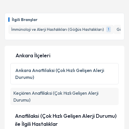
Doç. Dr. Ali Selçuk
için randevu takvimi talebi
Takvim Talebini Gönder
oluşturun. Size bu uzmandan randevu almanız için bir
İlgili Branşlar
takvim hazırlandığında e-posta ile bilgilendireceğiz.
İmmünoloji ve Alerji Hastalıkları (Göğüs Hastalıkları)
Göğüs 
1
E-posta Adresiniz
Ankara İlçeleri
Kişisel verilerimin işlenmesine ilişkin
Aydınlatma
Metni
'ni okudum ve kişisel verilerimin belirtilen
Ankara
Anaflilaksi (Çok Hızlı Gelişen Alerji
kapsamda işlenmesini kabul ediyorum.
Durumu)
Takvim Talebini Gönder
Keçiören
Anaflilaksi (Çok Hızlı Gelişen Alerji
Durumu)
Anaflilaksi (Çok Hızlı Gelişen Alerji Durumu)
ile İlgili Hastalıklar