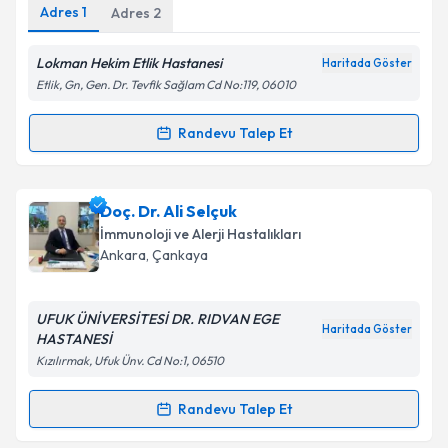
Adres
1
Adres
2
Lokman Hekim Etlik Hastanesi
Haritada Göster
Etlik, Gn, Gen. Dr. Tevfik Sağlam Cd No:119, 06010
Randevu Talep Et
Randevu Takvimi Talebi
Prof. Dr. Bülent Bozkurt
için randevu takvimi talebi
Doç. Dr. Ali Selçuk
oluşturun. Size bu uzmandan randevu almanız için bir
İmmunoloji ve Alerji Hastalıkları
takvim hazırlandığında e-posta ile bilgilendireceğiz.
Ankara
, Çankaya
E-posta Adresiniz
UFUK ÜNİVERSİTESİ DR. RIDVAN EGE
Haritada Göster
HASTANESİ
Kızılırmak, Ufuk Ünv. Cd No:1, 06510
Kişisel verilerimin işlenmesine ilişkin
Aydınlatma
Metni
'ni okudum ve kişisel verilerimin belirtilen
Randevu Talep Et
Randevu Takvimi Talebi
kapsamda işlenmesini kabul ediyorum.