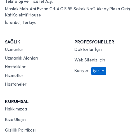
Teknoloji ve Ticaret A.Ş.
Maslak Mah. Ahi Evran Cd. A.O.S 55 Sokak No:2 Aksoy Plaza Giriş
Kat Kolektif House
İstanbul, Türkiye
SAĞLIK
PROFESYONELLER
Uzmanlar
Doktorlar İçin
Uzmanlık Alanları
Web Siteniz İçin
Hastalıklar
Kariyer
İşe Alım
Hizmetler
Hastaneler
KURUMSAL
Hakkımızda
Bize Ulaşın
Gizlilik Politikası