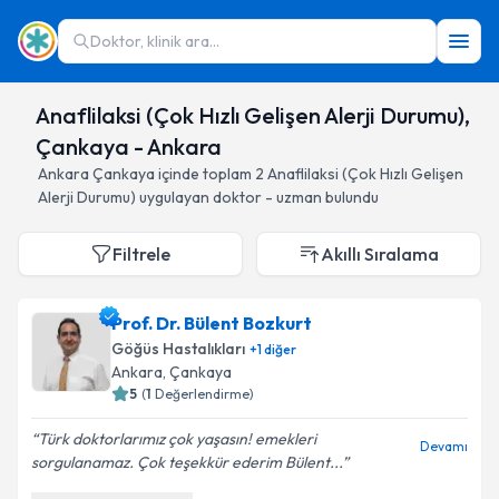
Doktor, klinik ara...
Anaflilaksi (Çok Hızlı Gelişen Alerji Durumu),
Çankaya - Ankara
Ankara
Çankaya
içinde toplam
2
Anaflilaksi (Çok Hızlı Gelişen
Alerji Durumu)
uygulayan doktor - uzman bulundu
Filtrele
Akıllı Sıralama
Prof. Dr. Bülent Bozkurt
Göğüs Hastalıkları
+
1
diğer
Ankara
, Çankaya
5
(
1
Değerlendirme)
Türk doktorlarımız çok yaşasın! emekleri
Devamı
sorgulanamaz. Çok teşekkür ederim Bülent...