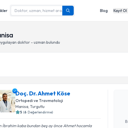
ikler
Blog
Kayıt Ol
anisa
ygulayan doktor - uzman bulundu
Randevu T
Doç. Dr. 
Doç. Dr. Ahmet Köse
bu uzmandan
Ortopedi ve Travmatoloji
posta ile bi
Manisa
, Turgutlu
5
(
6
Değerlendirme)
E-posta Ad
B
n İbrahim kaba bundan beş ay önce Ahmet hocamla