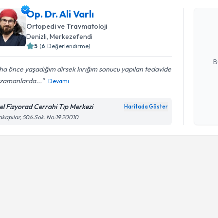
Op. Dr. Ali
Op. Dr. Ali Varlı
uzmandan ra
Ortopedi ve Travmatoloji
posta ile bi
Denizli
, Merkezefendi
5
(
6
Değerlendirme)
E-posta Ad
B
a önce yaşadığım dirsek kırığım sonucu yapılan tedavide
 zamanlarda...
Devamı
Kişisel
okudum
el Fizyorad Cerrahi Tıp Merkezi
Haritada Göster
işlenm
akapılar, 506.Sok. No:19 20010