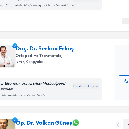
ar Sinan Mah. Ali Çetinkaya Bulvarı No:66Daire:3
Randevu T
Doç. Dr. 
Size bu uzm
Doç. Dr. Serkan Erkuş
hazırlandığ
Ortopedi ve Travmatoloji
İzmir
, Karşıyaka
E-posta Ad
mir Ekonomi Üniversitesi Medicalpoint
Haritada Göster
stanesi
Kişisel
i Girne Bulvarı, 1825. Sk. No:12
okudum
işlenm
Op. Dr. Volkan Güneş