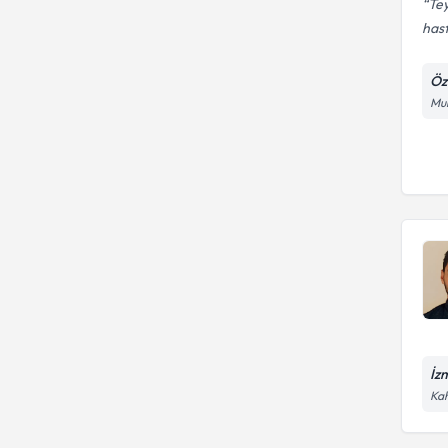
Tey
hast
Öz
Mur
İz
Kah