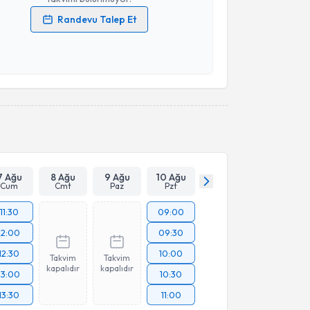
Randevu Talep Et
 verilerimin işlenmesine ilişkin
Aydınlatma Metni
'ni
 ve kişisel verilerimin belirtilen kapsamda
esini kabul ediyorum.
Takvim Talebini Gönder
7 Ağu
8 Ağu
9 Ağu
10 Ağu
Cum
Cmt
Paz
Pzt
11:30
09:00
12:00
09:30
12:30
10:00
Takvim
Takvim
kapalıdır
kapalıdır
13:00
10:30
13:30
11:00