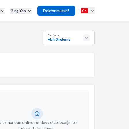
Giriş Yap
Doktor musun?
Sıralama
Akıllı Sıralama
akvimi Talebi
Ahmet Köse
için randevu takvimi talebi oluşturun. Size
 randevu almanız için bir takvim hazırlandığında e-
lgilendireceğiz.
resiniz
u uzmandan online randevu alabileceğin bir
takvimi bulunmuyor.