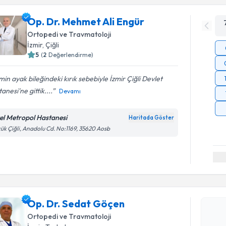
Op. Dr. Mehmet Ali Engür
Ortopedi ve Travmatoloji
İzmir
, Çiğli
5
(
2
Değerlendirme)
min ayak bileğindeki kırık sebebiyle İzmir Çiğli Devlet
anesi'ne gittik....
Devamı
el Metropol Hastanesi
Haritada Göster
ük Çiğli, Anadolu Cd. No:1169, 35620 Aosb
Randevu T
Op. Dr. S
Op. Dr. Sedat Göçen
bu uzmandan
posta ile bi
Ortopedi ve Travmatoloji