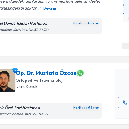
zem dizindeki agrılardan yuruyemez hale gelmisti devlet
anesindeki bi doktor...
Devamı
el Denizli Tekden Hastanesi
Haritada Göster
atdede, Karcı Yolu No:57, 20010
Randevu T
Op. Dr. M
Size bu uzm
hazırlandığ
Op. Dr. Mustafa Özcan
Ortopedi ve Travmatoloji
E-posta Ad
İzmir
, Konak
mir Özel Gazi Hastanesi
Haritada Göster
Kişisel
ramanlar Mah. 1421 Sok. No: 29
okudum
işlenm