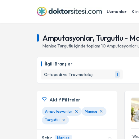
Uzmanlar
Klin
Amputasyonlar, Turgutlu - M
Manisa
Turgutlu
içinde toplam
10
Amputasyonlar
u
İlgili Branşlar
Ortopedi ve Travmatoloji
1
Aktif Filtreler
Amputasyonlar
Manisa
Turgutlu
Be
Şehir
Manisa