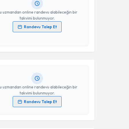
resiniz
u uzmandan online randevu alabileceğin bir
takvimi bulunmuyor.
Randevu Talep Et
 verilerimin işlenmesine ilişkin
Aydınlatma Metni
'ni
akvimi Talebi
 ve kişisel verilerimin belirtilen kapsamda
esini kabul ediyorum.
ahaddin Karadam
için randevu takvimi talebi
Takvim Talebini Gönder
Size bu uzmandan randevu almanız için bir takvim
ında e-posta ile bilgilendireceğiz.
resiniz
u uzmandan online randevu alabileceğin bir
takvimi bulunmuyor.
Randevu Talep Et
 verilerimin işlenmesine ilişkin
Aydınlatma Metni
'ni
 ve kişisel verilerimin belirtilen kapsamda
akvimi Talebi
esini kabul ediyorum.