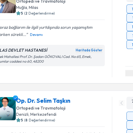
Ortopedi ve Travmatoloji
Muğla
, Milas
5
(
2
Değerlendirme)
raz bağlarım ile ilgili yurtdışında sorun yaşamıştım
rken sürekli...
Devamı
LAS DEVLET HASTANESİ
Haritada Göster
k Mahallesi Prof. Dr. Şadan GÖKOVALI Cad. No:65, Emek,
umlar caddesi no 60, 48200
Op. Dr. Selim Taşkın
Ortopedi ve Travmatoloji
Denizli
, Merkezefendi
5
(
8
Değerlendirme)