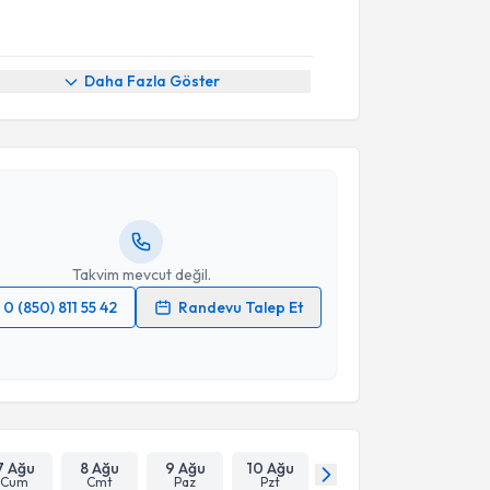
akvimi Talebi
Daha Fazla Göster
Serkan Erkuş
için randevu takvimi talebi oluşturun.
andan randevu almanız için bir takvim
ında e-posta ile bilgilendireceğiz.
resiniz
Takvim mevcut değil.
0 (850) 811 55 42
Randevu Talep Et
 verilerimin işlenmesine ilişkin
Aydınlatma Metni
'ni
 ve kişisel verilerimin belirtilen kapsamda
esini kabul ediyorum.
Takvim Talebini Gönder
7 Ağu
8 Ağu
9 Ağu
10 Ağu
Cum
Cmt
Paz
Pzt