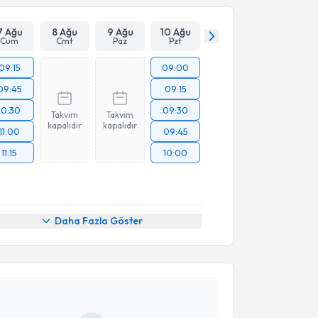
Takvim Talebini Gönder
7 Ağu
8 Ağu
9 Ağu
10 Ağu
Cum
Cmt
Paz
Pzt
09:15
09:00
09:45
09:15
10:30
09:30
Takvim
Takvim
kapalıdır
kapalıdır
11:00
09:45
11:15
10:00
Daha Fazla Göster
akvimi Talebi
edat Göçen
için randevu takvimi talebi oluşturun. Size
 randevu almanız için bir takvim hazırlandığında e-
lgilendireceğiz.