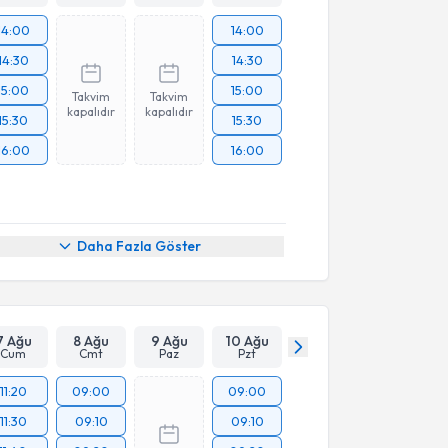
14:00
14:00
14:30
14:30
15:00
15:00
Takvim
Takvim
kapalıdır
kapalıdır
15:30
15:30
16:00
16:00
Daha Fazla Göster
7 Ağu
8 Ağu
9 Ağu
10 Ağu
Cum
Cmt
Paz
Pzt
11:20
09:00
09:00
11:30
09:10
09:10