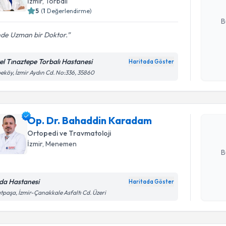
İzmir
, Torbalı
E-posta Ad
5
(
1
Değerlendirme)
B
nde Uzman bir Doktor.
Kişisel
el Tınaztepe Torbalı Hastanesi
Haritada Göster
Randevu T
okudum
eköy, İzmir Aydın Cd. No:336, 35860
işlenm
Op. Dr. B
oluşturun. 
Op. Dr. Bahaddin Karadam
hazırlandığ
Ortopedi ve Travmatoloji
E-posta Ad
İzmir
, Menemen
B
da Hastanesi
Haritada Göster
Kişisel
tpaşa, İzmir-Çanakkale Asfaltı Cd. Üzeri
okudum
Randevu T
işlenm