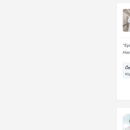
Eşi
Hast
Öz
Küç