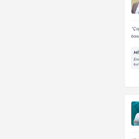
Çap
basa
Mİ
Eme
kur