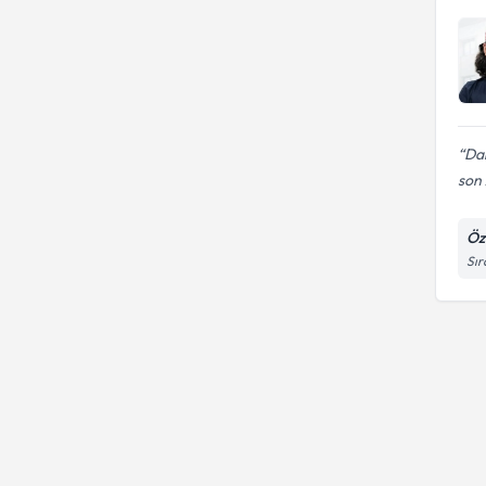
Dah
son
Öz
Sır