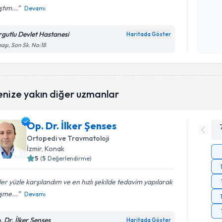
ştım...
Devamı
Kişisel
okudum
rgutlu Devlet Hastanesi
Haritada Göster
işlenm
aşı, Son Sk. No:18
enize yakın diğer uzmanlar
Op. Dr. İlker Şenses
Ortopedi ve Travmatoloji
İzmir
, Konak
5
(
5
Değerlendirme)
er yüzle karşılandım ve en hızlı şekilde tedavim yapılarak
eşme...
Devamı
. Dr. İlker Şenses
Haritada Göster