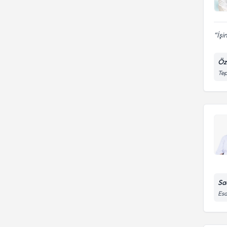
İşi
Öz
Tep
Sa
Esa