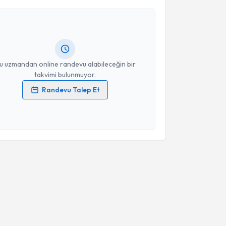
 Varlı
için randevu takvimi talebi oluşturun. Size bu
Takvim Talebini Gönder
ndevu almanız için bir takvim hazırlandığında e-
lgilendireceğiz.
resiniz
u uzmandan online randevu alabileceğin bir
takvimi bulunmuyor.
Randevu Talep Et
 verilerimin işlenmesine ilişkin
Aydınlatma Metni
'ni
 ve kişisel verilerimin belirtilen kapsamda
esini kabul ediyorum.
Takvim Talebini Gönder