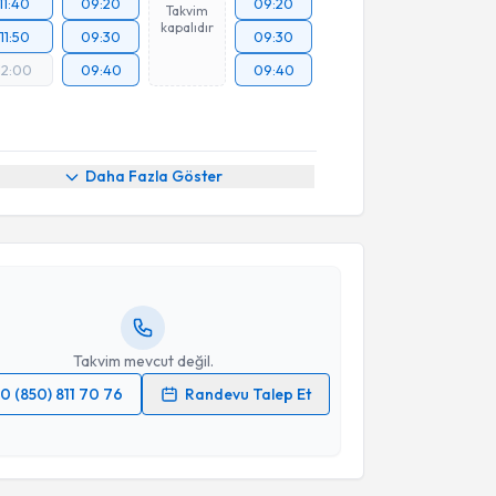
11:40
09:20
09:20
Takvim
kapalıdır
11:50
09:30
09:30
12:00
09:40
09:40
akvimi Talebi
Daha Fazla Göster
ustafa Özcan
için randevu takvimi talebi oluşturun.
andan randevu almanız için bir takvim
ında e-posta ile bilgilendireceğiz.
resiniz
Takvim mevcut değil.
0 (850) 811 70 76
Randevu Talep Et
 verilerimin işlenmesine ilişkin
Aydınlatma Metni
'ni
 ve kişisel verilerimin belirtilen kapsamda
esini kabul ediyorum.