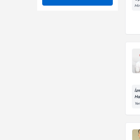
Mim
Artroskopi
Ünvan
Ağrı Tedavisi
Ayak Ağrıları
Alt ekstremitelerde venografi
ATATÜRK ÜNIVERSITESI
Bel Ağrısı
Amputasyonlar
Doç. Dr.
Bel ve Boyun Fıtığı Ağrıları
Ampütasyon
Boyun Ağrısı
Anti-ccp(sitrülin antikoru)
Boyun Fıtığı
Artroplasti
Diz Hastalıkları
İz
Artrosentez (eklem içi sıvı
Ha
aspirasyonu)
Diz Kapağı Problemleri
Yen
Artroskopik cerrahi
Diz Kireçlenme Tedavileri
Artroskopik kalsifik tendinit
cerrahisi
Artroskopik tenisçi dirseği
cerrahisi