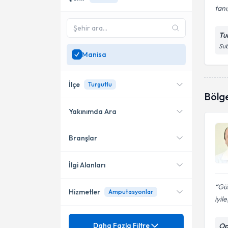
tanı
Tu
Sub
Manisa
İlçe
Turgutlu
Bölg
Yakınımda Ara
Branşlar
Konumuma yakın uzmanları
Salihli
göster
Turgutlu
İlgi Alanları
Gül
Hizmetler
Amputasyonlar
Ortopedi ve Travmatoloji
iyil
Uzmanlık Alınan Kurum
Artroplasti
Daha Fazla Filtre
Op