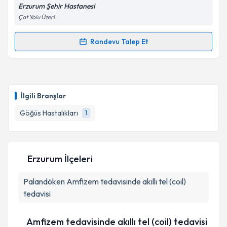
Erzurum Şehir Hastanesi
Çat Yolu Üzeri
Randevu Talep Et
Randevu Takvimi Talebi
Uzm. Dr. Nusret Yılmaz
için randevu takvimi talebi
oluşturun. Size bu uzmandan randevu almanız için bir
İlgili Branşlar
takvim hazırlandığında e-posta ile bilgilendireceğiz.
Göğüs Hastalıkları
1
E-posta Adresiniz
Erzurum İlçeleri
Kişisel verilerimin işlenmesine ilişkin
Aydınlatma
Palandöken
Metni
Amfizem tedavisinde akıllı tel (coil)
'ni okudum ve kişisel verilerimin belirtilen
kapsamda işlenmesini kabul ediyorum.
tedavisi
Amfizem tedavisinde akıllı tel (coil) tedavisi
Takvim Talebini Gönder