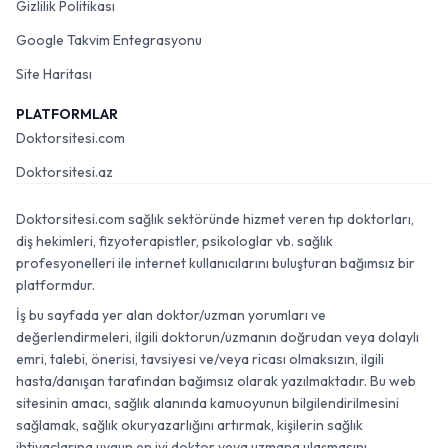
Gizlilik Politikası
Google Takvim Entegrasyonu
Site Haritası
PLATFORMLAR
Doktorsitesi.com
Doktorsitesi.az
Doktorsitesi.com sağlık sektöründe hizmet veren tıp doktorları,
diş hekimleri, fizyoterapistler, psikologlar vb. sağlık
profesyonelleri ile internet kullanıcılarını buluşturan bağımsız bir
platformdur.
İş bu sayfada yer alan doktor/uzman yorumları ve
değerlendirmeleri, ilgili doktorun/uzmanın doğrudan veya dolaylı
emri, talebi, önerisi, tavsiyesi ve/veya ricası olmaksızın, ilgili
hasta/danışan tarafından bağımsız olarak yazılmaktadır. Bu web
sitesinin amacı, sağlık alanında kamuoyunun bilgilendirilmesini
sağlamak, sağlık okuryazarlığını artırmak, kişilerin sağlık
ihtiyaçlarına uygun en iyi doktor veya uzmana ulaşmasını