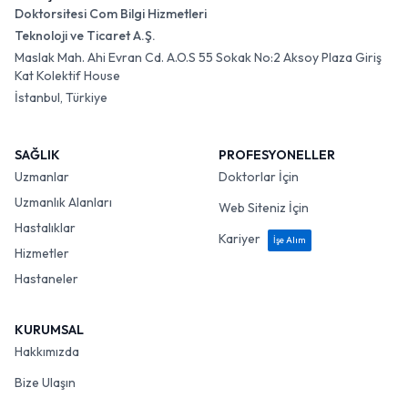
Doktorsitesi Com Bilgi Hizmetleri
Teknoloji ve Ticaret A.Ş.
Maslak Mah. Ahi Evran Cd. A.O.S 55 Sokak No:2 Aksoy Plaza Giriş
Kat Kolektif House
İstanbul, Türkiye
SAĞLIK
PROFESYONELLER
Uzmanlar
Doktorlar İçin
Uzmanlık Alanları
Web Siteniz İçin
Hastalıklar
Kariyer
İşe Alım
Hizmetler
Hastaneler
KURUMSAL
Hakkımızda
Bize Ulaşın