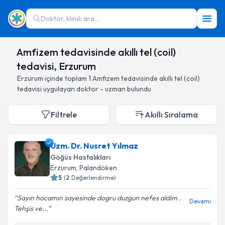
Doktor, klinik ara...
Amfizem tedavisinde akıllı tel (coil)
tedavisi, Erzurum
Erzurum
içinde toplam
1
Amfizem tedavisinde akıllı tel (coil)
tedavisi
uygulayan doktor - uzman bulundu
Filtrele
Akıllı Sıralama
Uzm. Dr. Nusret Yılmaz
Göğüs Hastalıkları
Erzurum
, Palandöken
5
(
2
Değerlendirme)
Sayın hocamın sayesinde dogru duzgun nefes aldim .
Devamı
Tehşis ve...