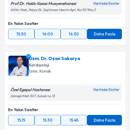
Prof.Dr. Hakkı Kazaz Muayenehanesi
Haritada Göster
Kültür Mah, İtalya Sk. Seyhiman Hanim Apt. No:10/1No:2
En Yakın Saatler
15:30
16:00
16:30
Daha Fazla
Uzm. Dr. Ozan Sakarya
Kardiyoloji
İzmir
, Konak
Özel Egepol Hastanesi
Haritada Göster
Güneşli Mah 507. Sokak no 13
En Yakın Saatler
15:15
15:30
15:45
Daha Fazla