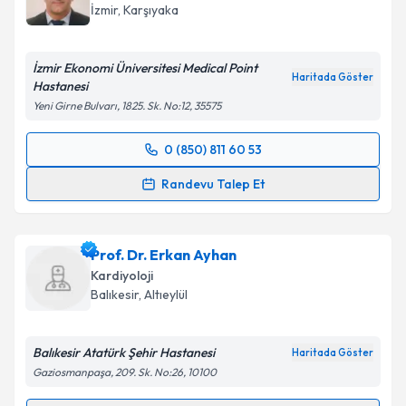
İzmir
, Karşıyaka
İzmir Ekonomi Üniversitesi Medical Point
Haritada Göster
Hastanesi
Yeni Girne Bulvarı, 1825. Sk. No:12, 35575
0 (850) 811 60 53
Randevu Takvimi Talebi
Randevu Talep Et
Prof. Dr. İlker Gül
için randevu takvimi talebi
oluşturun. Size bu uzmandan randevu almanız için bir
Prof. Dr. Erkan Ayhan
takvim hazırlandığında e-posta ile bilgilendireceğiz.
Kardiyoloji
E-posta Adresiniz
Balıkesir
, Altıeylül
Balıkesir Atatürk Şehir Hastanesi
Haritada Göster
Gaziosmanpaşa, 209. Sk. No:26, 10100
Kişisel verilerimin işlenmesine ilişkin
Aydınlatma
Metni
'ni okudum ve kişisel verilerimin belirtilen