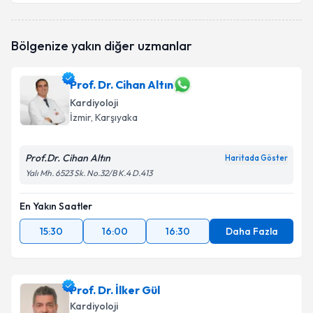
Bölgenize yakın diğer uzmanlar
Prof. Dr. Cihan Altın
Kardiyoloji
İzmir
, Karşıyaka
Prof.Dr. Cihan Altın
Haritada Göster
Yalı Mh. 6523 Sk. No.32/B K.4 D.413
En Yakın Saatler
15:30
16:00
16:30
Daha Fazla
Prof. Dr. İlker Gül
Kardiyoloji