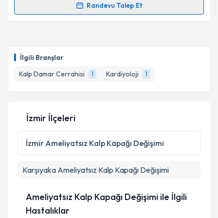
Randevu Talep Et
kapsamda işlenmesini kabul ediyorum.
Randevu Takvimi Talebi
Takvim Talebini Gönder
Prof. Dr. Erkan Ayhan
için randevu takvimi talebi
oluşturun. Size bu uzmandan randevu almanız için bir
İlgili Branşlar
takvim hazırlandığında e-posta ile bilgilendireceğiz.
Kalp Damar Cerrahisi
Kardiyoloji
1
1
E-posta Adresiniz
İzmir İlçeleri
Kişisel verilerimin işlenmesine ilişkin
Aydınlatma
Metni
'ni okudum ve kişisel verilerimin belirtilen
İzmir
Ameliyatsız Kalp Kapağı Değişimi
kapsamda işlenmesini kabul ediyorum.
Karşıyaka
Ameliyatsız Kalp Kapağı Değişimi
Takvim Talebini Gönder
Ameliyatsız Kalp Kapağı Değişimi ile İlgili
Hastalıklar