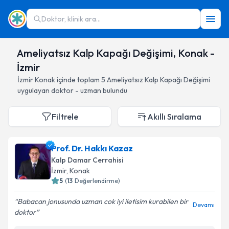
Doktor, klinik ara...
Ameliyatsız Kalp Kapağı Değişimi, Konak -
İzmir
İzmir
Konak
içinde toplam
5
Ameliyatsız Kalp Kapağı Değişimi
uygulayan doktor - uzman bulundu
Filtrele
Akıllı Sıralama
Prof. Dr. Hakkı Kazaz
Kalp Damar Cerrahisi
İzmir
, Konak
5
(
13
Değerlendirme)
Babacan jonusunda uzman cok iyi iletisim kurabilen bir
Devamı
doktor