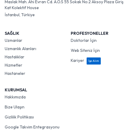
Maslak Mah. Ahi Evran Cd. A.O.S 55 Sokak No:2 Aksoy Plaza Giriş
Kat Kolektif House
İstanbul, Türkiye
SAĞLIK
PROFESYONELLER
Uzmanlar
Doktorlar İçin
Uzmanlık Alanları
Web Siteniz İçin
Hastalıklar
Kariyer
İşe Alım
Hizmetler
Hastaneler
KURUMSAL
Hakkımızda
Bize Ulaşın
Gizlilik Politikası
Google Takvim Entegrasyonu