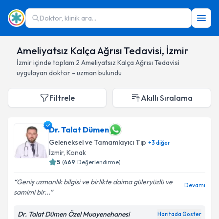
Doktor, klinik ara...
Ameliyatsız Kalça Ağrısı Tedavisi, İzmir
İzmir
içinde toplam
2
Ameliyatsız Kalça Ağrısı Tedavisi
uygulayan doktor - uzman bulundu
Filtrele
Akıllı Sıralama
Dr. Talat Dümen
Geleneksel ve Tamamlayıcı Tıp
+
3
diğer
İzmir
, Konak
5
(
469
Değerlendirme)
Geniş uzmanlık bilgisi ve birlikte daima güleryüzlü ve
Devamı
samimi bir...
Dr. Talat Dümen Özel Muayenehanesi
Haritada Göster