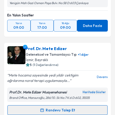
Yenigün Mah Gazi Osman Paşa Bulv. No:58 D:603 Çankaya
En Yakın Saatler
Yarın
Yarın
18 Ağu
Daha Fazla
09:00
17:00
09:00
Prof. Dr. Mete Edizer
Geleneksel ve Tamamlayıcı Tıp
+
1
diğer
İzmir
, Bayraklı
5
(
1
Değerlendirme)
Mete hocamız sayesinde yedi yildir cektigim
Devamı
ağrılarıma noral terapi uygulamasıyla...
Prof.Dr. Mete Edizer Muayenehanesi
Haritada Göster
Brand Office, Mansuroğlu, 286/10. Sk No:7 K:6 D:602, 35535
Randevu Talep Et
Randevu Takvimi Talebi