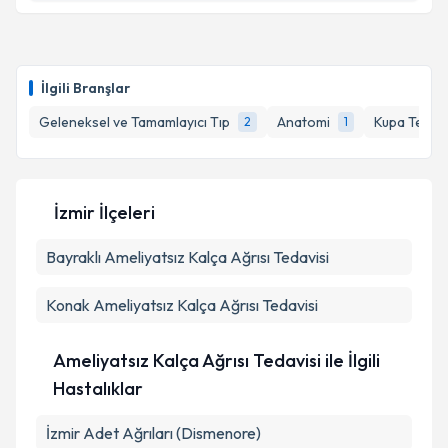
Prof. Dr. Mete Edizer
için randevu takvimi talebi
oluşturun. Size bu uzmandan randevu almanız için bir
İlgili Branşlar
takvim hazırlandığında e-posta ile bilgilendireceğiz.
Geleneksel ve Tamamlayıcı Tıp
Anatomi
Kupa Terap
2
1
E-posta Adresiniz
İzmir İlçeleri
Kişisel verilerimin işlenmesine ilişkin
Aydınlatma
Bayraklı
Metni
Ameliyatsız Kalça Ağrısı Tedavisi
'ni okudum ve kişisel verilerimin belirtilen
kapsamda işlenmesini kabul ediyorum.
Konak
Ameliyatsız Kalça Ağrısı Tedavisi
Takvim Talebini Gönder
Ameliyatsız Kalça Ağrısı Tedavisi ile İlgili
Hastalıklar
İzmir Adet Ağrıları (Dismenore)