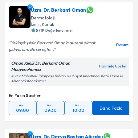
Uzm. Dr. Berkant Oman
Dermatoloji
İzmir
, Konak
5
(
19
Değerlendirme)
Yaklaşık yıldır Berkant Oman’a düzenli olarak
Devamı
gidiyorum. Bu süreçte...
Oman Klinik Dr. Berkant Oman
Haritada Göster
Muayenehanesi
Kültür Mahallesi Talatpaşa Bulvarı no 9 Uyal Apartmanı Kat 8 Daire 16
Alsancak Konak İzmir
En Yakın Saatler
Yarın
Yarın
Yarın
Daha Fazla
09:00
09:30
10:00
Uzm. Dr. Derya Bostan Ağırdıcı