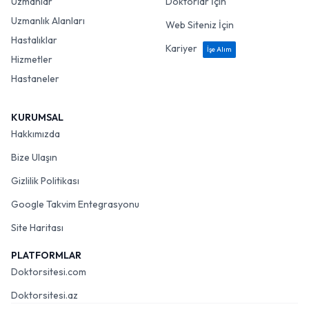
Uzmanlar
Doktorlar İçin
Uzmanlık Alanları
Web Siteniz İçin
Hastalıklar
Kariyer
İşe Alım
Hizmetler
Hastaneler
KURUMSAL
Hakkımızda
Bize Ulaşın
Gizlilik Politikası
Google Takvim Entegrasyonu
Site Haritası
PLATFORMLAR
Doktorsitesi.com
Doktorsitesi.az