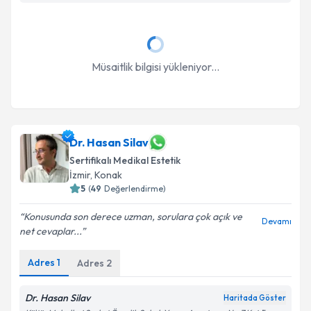
Müsaitlik bilgisi yükleniyor...
Dr. Hasan Silav
Sertifikalı Medikal Estetik
İzmir
, Konak
5
(
49
Değerlendirme)
Konusunda son derece uzman, sorulara çok açık ve
Devamı
net cevaplar...
Adres
1
Adres
2
Dr. Hasan Silav
Haritada Göster