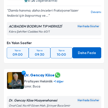
5
(
24
Değerlendirme)
Damla hanıma; daha önceleri fraksiyonel lazer
Devamı
tedavisi için başvurmuş ve...
ACIBADEM BODRUM TIP MERKEZİ
Haritada Göster
Kıbrıs Şehitleri Caddesi No: 60/1
En Yakın Saatler
Yarın
Yarın
Yarın
Daha Fazla
09:00
09:30
10:00
Dr. Gencay Köse
Pratisyen Hekimlik
+
1
diğer
İzmir
, Buca
Dr. Gencay Köse Muayenehanesi
Haritada Göster
Onat Cad. No:49 Güven Mah. Şirinyer Buca İzmir