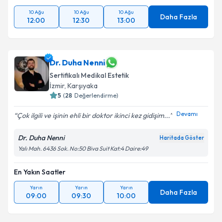
10 Ağu
10 Ağu
10 Ağu
Daha Fazla
12:00
12:30
13:00
Dr. Duha Nenni
Sertifikalı Medikal Estetik
İzmir
, Karşıyaka
5
(
28
Değerlendirme)
Devamı
Çok ilgili ve işinin ehli bir doktor ikinci kez gidişim...
Dr. Duha Nenni
Haritada Göster
Yalı Mah. 6436 Sok. No:50 Biva Suit Kat:4 Daire:49
En Yakın Saatler
Yarın
Yarın
Yarın
Daha Fazla
09:00
09:30
10:00