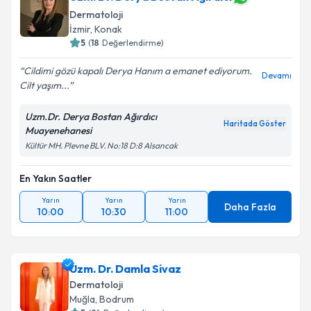
Dermatoloji
İzmir
, Konak
5
(
18
Değerlendirme)
Cildimi gözü kapalı Derya Hanım a emanet ediyorum.
Devamı
Cilt yaşım...
Uzm.Dr. Derya Bostan Ağırdıcı
Haritada Göster
Muayenehanesi
Kültür MH. Plevne BLV. No:18 D:8 Alsancak
En Yakın Saatler
Yarın
Yarın
Yarın
Daha Fazla
10:00
10:30
11:00
Uzm. Dr. Damla Sivaz
Dermatoloji
Muğla
, Bodrum