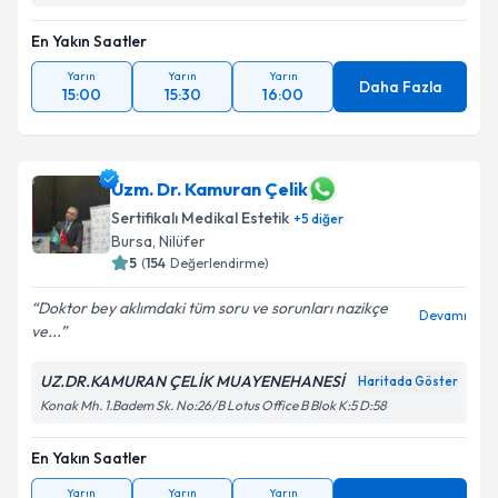
En Yakın Saatler
Yarın
Yarın
Yarın
Daha Fazla
15:00
15:30
16:00
Uzm. Dr. Kamuran Çelik
Sertifikalı Medikal Estetik
+
5
diğer
Bursa
, Nilüfer
5
(
154
Değerlendirme)
Doktor bey aklımdaki tüm soru ve sorunları nazikçe
Devamı
ve...
UZ.DR.KAMURAN ÇELİK MUAYENEHANESİ
Haritada Göster
Konak Mh. 1.Badem Sk. No:26/B Lotus Office B Blok K:5 D:58
En Yakın Saatler
Yarın
Yarın
Yarın