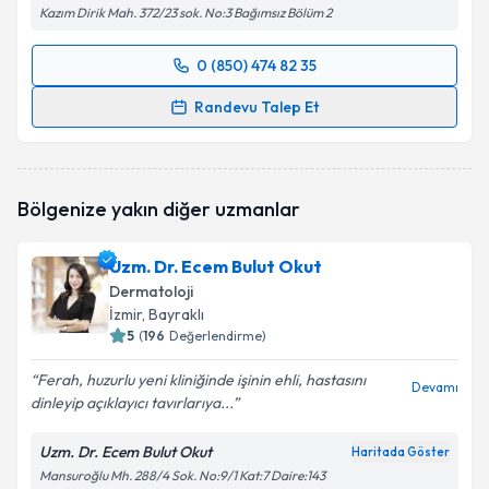
Kazım Dirik Mah. 372/23 sok. No:3 Bağımsız Bölüm 2
0 (850) 474 82 35
Randevu Takvimi Talebi
Randevu Talep Et
Op. Dr. Çağhan Baytekin
için randevu takvimi talebi
oluşturun. Size bu uzmandan randevu almanız için bir
takvim hazırlandığında e-posta ile bilgilendireceğiz.
Bölgenize yakın diğer uzmanlar
E-posta Adresiniz
Uzm. Dr. Ecem Bulut Okut
Dermatoloji
İzmir
, Bayraklı
5
(
196
Değerlendirme)
Kişisel verilerimin işlenmesine ilişkin
Aydınlatma
Metni
'ni okudum ve kişisel verilerimin belirtilen
Ferah, huzurlu yeni kliniğinde işinin ehli, hastasını
kapsamda işlenmesini kabul ediyorum.
Devamı
dinleyip açıklayıcı tavırlarıya...
Uzm. Dr. Ecem Bulut Okut
Takvim Talebini Gönder
Haritada Göster
Mansuroğlu Mh. 288/4 Sok. No:9/1 Kat:7 Daire:143