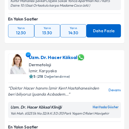
Kültür Mahallesi Şevket Özçelik Sokak Yonca Apartman No:7 Kat:5
Daire: 10 (Gazi Ortaokulu karşısı Madame Coco üstü )
En Yakın Saatler
Yarın
Yarın
Yarın
Daha Fazla
12:30
13:30
14:30
Uzm. Dr. Hacer Köksal
Dermatoloji
İzmir
, Karşıyaka
5
(
218
Değerlendirme)
Doktor Hacer hanımı İzmir Kent Hastahanesinden
Devamı
beri biliyoruz (şuanda Acıbadem...
Uzm. Dr. Hacer Köksal Kliniği
Haritada Göster
Yalı Mah. 6523 Sk No:32/A K:3 D:313 Park Yaşam Ofisleri Mavişehir
En Yakın Saatler