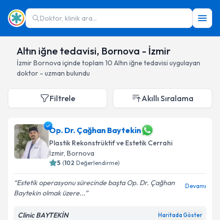
Doktor, klinik ara...
Altın iğne tedavisi, Bornova - İzmir
İzmir
Bornova
içinde toplam
10
Altın iğne tedavisi
uygulayan
doktor - uzman bulundu
Filtrele
Akıllı Sıralama
Op. Dr. Çağhan Baytekin
Plastik Rekonstrüktif ve Estetik Cerrahi
İzmir
, Bornova
5
(
102
Değerlendirme)
Estetik operasyonu sürecinde başta Op. Dr. Çağhan
Devamı
Baytekin olmak üzere...
Clinic BAYTEKİN
Haritada Göster