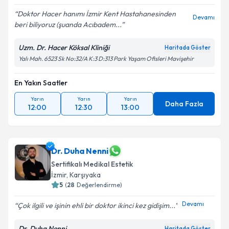
Doktor Hacer hanımı İzmir Kent Hastahanesinden
Devamı
beri biliyoruz (şuanda Acıbadem...
Uzm. Dr. Hacer Köksal Kliniği
Haritada Göster
Yalı Mah. 6523 Sk No:32/A K:3 D:313 Park Yaşam Ofisleri Mavişehir
En Yakın Saatler
Yarın
Yarın
Yarın
Daha Fazla
12:00
12:30
13:00
Dr. Duha Nenni
Sertifikalı Medikal Estetik
İzmir
, Karşıyaka
5
(
28
Değerlendirme)
Devamı
Çok ilgili ve işinin ehli bir doktor ikinci kez gidişim...
Dr. Duha Nenni
Haritada Göster