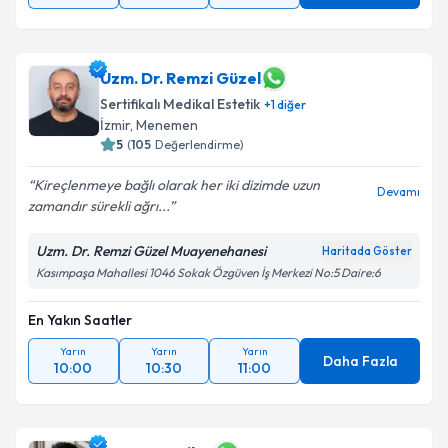
Uzm. Dr. Remzi Güzel
Sertifikalı Medikal Estetik
+
1
diğer
İzmir
, Menemen
5
(
105
Değerlendirme)
Kireçlenmeye bağlı olarak her iki dizimde uzun
Devamı
zamandır sürekli ağrı...
Uzm. Dr. Remzi Güzel Muayenehanesi
Haritada Göster
Kasımpaşa Mahallesi 1046 Sokak Özgüven İş Merkezi No:5 Daire:6
En Yakın Saatler
Yarın
Yarın
Yarın
Daha Fazla
10:00
10:30
11:00