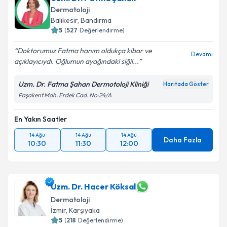
Dermatoloji
Balıkesir
, Bandırma
5
(
527
Değerlendirme)
Doktorumuz Fatma hanım oldukça kibar ve
Devamı
açıklayıcıydı. Oğlumun ayağındaki siğil...
Uzm. Dr. Fatma Şahan Dermotoloji Kliniği
Haritada Göster
Paşakent Mah. Erdek Cad. No:24/A
En Yakın Saatler
14 Ağu
14 Ağu
14 Ağu
Daha Fazla
10:30
11:30
12:00
Uzm. Dr. Hacer Köksal
Dermatoloji
İzmir
, Karşıyaka
5
(
218
Değerlendirme)