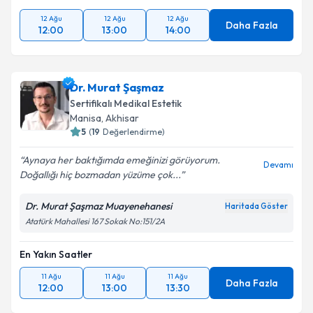
12 Ağu
12 Ağu
12 Ağu
Daha Fazla
12:00
13:00
14:00
Dr. Murat Şaşmaz
Sertifikalı Medikal Estetik
Manisa
, Akhisar
5
(
19
Değerlendirme)
Aynaya her baktığımda emeğinizi görüyorum.
Devamı
Doğallığı hiç bozmadan yüzüme çok...
Dr. Murat Şaşmaz Muayenehanesi
Haritada Göster
Atatürk Mahallesi 167 Sokak No:151/2A
En Yakın Saatler
11 Ağu
11 Ağu
11 Ağu
Daha Fazla
12:00
13:00
13:30