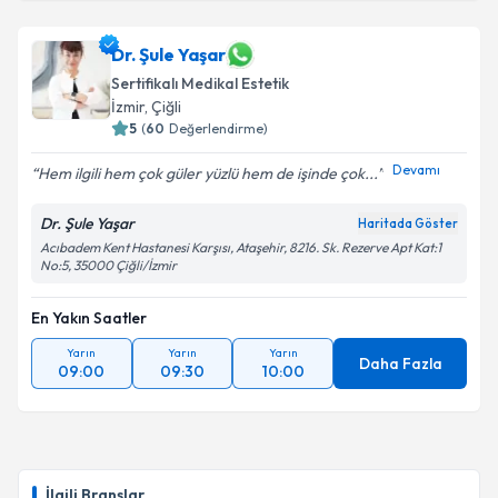
Dr. Şule Yaşar
Sertifikalı Medikal Estetik
İzmir
, Çiğli
5
(
60
Değerlendirme)
Devamı
Hem ilgili hem çok güler yüzlü hem de işinde çok...
Dr. Şule Yaşar
Haritada Göster
Acıbadem Kent Hastanesi Karşısı, Ataşehir, 8216. Sk. Rezerve Apt Kat:1
No:5, 35000 Çiğli/İzmir
En Yakın Saatler
Yarın
Yarın
Yarın
Daha Fazla
09:00
09:30
10:00
İlgili Branşlar