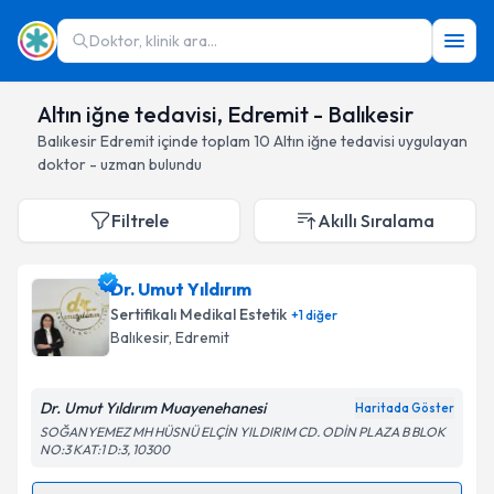
Doktor, klinik ara...
Altın iğne tedavisi, Edremit - Balıkesir
Balıkesir
Edremit
içinde toplam
10
Altın iğne tedavisi
uygulayan
doktor - uzman bulundu
Filtrele
Akıllı Sıralama
Dr. Umut Yıldırım
Sertifikalı Medikal Estetik
+
1
diğer
Balıkesir
, Edremit
Dr. Umut Yıldırım Muayenehanesi
Haritada Göster
SOĞANYEMEZ MH HÜSNÜ ELÇİN YILDIRIM CD. ODİN PLAZA B BLOK
NO:3 KAT:1 D:3, 10300