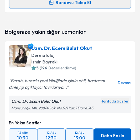
Randevu Talep Et
Randevu Takvimi Talebi
Dr. Umut Yıldırım
için randevu takvimi talebi
Bölgenize yakın diğer uzmanlar
oluşturun. Size bu uzmandan randevu almanız için bir
takvim hazırlandığında e-posta ile bilgilendireceğiz.
Uzm. Dr. Ecem Bulut Okut
E-posta Adresiniz
Dermatoloji
İzmir
, Bayraklı
5
(
196
Değerlendirme)
Ferah, huzurlu yeni kliniğinde işinin ehli, hastasını
Kişisel verilerimin işlenmesine ilişkin
Aydınlatma
Devamı
dinleyip açıklayıcı tavırlarıya...
Metni
'ni okudum ve kişisel verilerimin belirtilen
kapsamda işlenmesini kabul ediyorum.
Uzm. Dr. Ecem Bulut Okut
Haritada Göster
Mansuroğlu Mh. 288/4 Sok. No:9/1 Kat:7 Daire:143
Takvim Talebini Gönder
En Yakın Saatler
12 Ağu
12 Ağu
12 Ağu
Daha Fazla
10:30
12:30
13:00