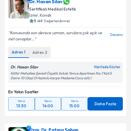
Dr. Hasan Silav
Sertifikalı Medikal Estetik
İzmir
, Konak
5
(
49
Değerlendirme)
Konusunda son derece uzman, sorulara çok açık ve
Devamı
net cevaplar...
Adres
1
Adres
2
Dr. Hasan Silav
Haritada Göster
Kültür Mahallesi Şevket Özçelik Sokak Yonca Apartman No:7 Kat:5
Daire: 10 (Gazi Ortaokulu karşısı Madame Coco üstü )
En Yakın Saatler
Yarın
Yarın
Yarın
Daha Fazla
13:30
14:00
15:00
Uzm. Dr. Fatma Şahan