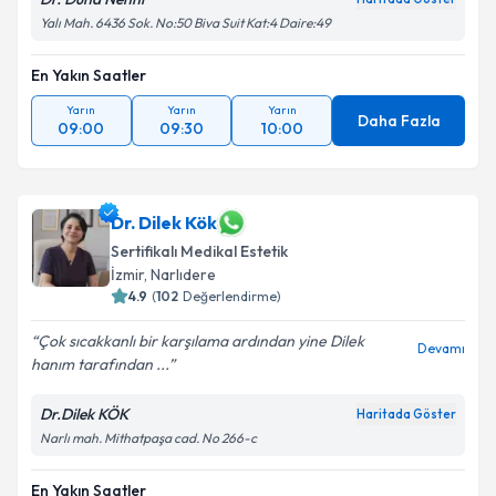
Yalı Mah. 6436 Sok. No:50 Biva Suit Kat:4 Daire:49
En Yakın Saatler
Yarın
Yarın
Yarın
Daha Fazla
09:00
09:30
10:00
Dr. Dilek Kök
Sertifikalı Medikal Estetik
İzmir
, Narlıdere
4.9
(
102
Değerlendirme)
Çok sıcakkanlı bir karşılama ardından yine Dilek
Devamı
hanım tarafından ...
Dr.Dilek KÖK
Haritada Göster
Narlı mah. Mithatpaşa cad. No 266-c
En Yakın Saatler