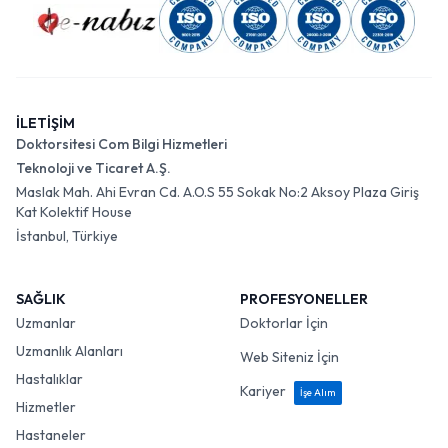
İLETİŞİM
Doktorsitesi Com Bilgi Hizmetleri
Teknoloji ve Ticaret A.Ş.
Maslak Mah. Ahi Evran Cd. A.O.S 55 Sokak No:2 Aksoy Plaza Giriş
Kat Kolektif House
İstanbul, Türkiye
SAĞLIK
PROFESYONELLER
Uzmanlar
Doktorlar İçin
Uzmanlık Alanları
Web Siteniz İçin
Hastalıklar
Kariyer
İşe Alım
Hizmetler
Hastaneler