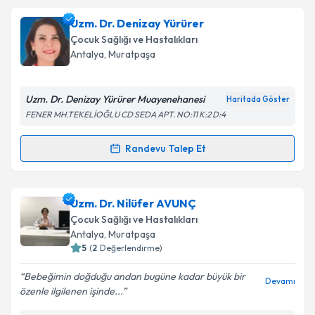
oluşturun. Size bu uzmandan randevu almanız için bir
Uzm. Dr. Denizay Yürürer
takvim hazırlandığında e-posta ile bilgilendireceğiz.
Çocuk Sağlığı ve Hastalıkları
E-posta Adresiniz
Antalya
, Muratpaşa
Uzm. Dr. Denizay Yürürer Muayenehanesi
Haritada Göster
FENER MH.TEKELİOĞLU CD SEDA APT. NO:11 K:2 D:4
Kişisel verilerimin işlenmesine ilişkin
Aydınlatma
Metni
'ni okudum ve kişisel verilerimin belirtilen
Randevu Talep Et
kapsamda işlenmesini kabul ediyorum.
Randevu Takvimi Talebi
Takvim Talebini Gönder
Uzm. Dr. Denizay Yürürer
için randevu takvimi
Uzm. Dr. Nilüfer AVUNÇ
talebi oluşturun. Size bu uzmandan randevu almanız
Çocuk Sağlığı ve Hastalıkları
için bir takvim hazırlandığında e-posta ile
Antalya
, Muratpaşa
bilgilendireceğiz.
5
(
2
Değerlendirme)
E-posta Adresiniz
Bebeğimin doğduğu andan bugüne kadar büyük bir
Devamı
özenle ilgilenen işinde...