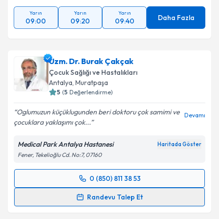
Yarın
Yarın
Yarın
Daha Fazla
09:00
09:20
09:40
Uzm. Dr. Burak Çakçak
Çocuk Sağlığı ve Hastalıkları
Antalya
, Muratpaşa
5
(
5
Değerlendirme)
Oglumuzun küçüklugunden beri doktoru çok samimi ve
Devamı
çocuklara yaklaşımı çok...
Medical Park Antalya Hastanesi
Haritada Göster
Fener, Tekelioğlu Cd. No:7, 07160
0 (850) 811 38 53
Randevu Takvimi Talebi
Randevu Talep Et
Uzm. Dr. Burak Çakçak
için randevu takvimi talebi