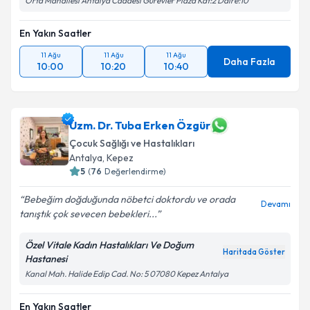
Orta Mahallesi Antalya Caddesi Gürevler Plaza Kat:2 Daire:10
En Yakın Saatler
11 Ağu
11 Ağu
11 Ağu
Daha Fazla
10:00
10:20
10:40
Uzm. Dr. Tuba Erken Özgür
Çocuk Sağlığı ve Hastalıkları
Antalya
, Kepez
5
(
76
Değerlendirme)
Bebeğim doğduğunda nöbetci doktordu ve orada
Devamı
tanıştık çok sevecen bebekleri...
Özel Vitale Kadın Hastalıkları Ve Doğum
Haritada Göster
Hastanesi
Kanal Mah. Halide Edip Cad. No: 5 07080 Kepez Antalya
En Yakın Saatler