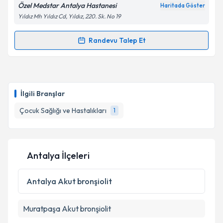
Özel Medstar Antalya Hastanesi
Haritada Göster
Yıldız Mh Yıldız Cd, Yıldız, 220. Sk. No 19
Kişisel verilerimin işlenmesine ilişkin
Aydınlatma
Metni
'ni okudum ve kişisel verilerimin belirtilen
kapsamda işlenmesini kabul ediyorum.
Randevu Talep Et
Randevu Takvimi Talebi
Takvim Talebini Gönder
Uzm. Dr. Nilüfer AVUNÇ
için randevu takvimi talebi
oluşturun. Size bu uzmandan randevu almanız için bir
İlgili Branşlar
takvim hazırlandığında e-posta ile bilgilendireceğiz.
Çocuk Sağlığı ve Hastalıkları
1
E-posta Adresiniz
Antalya İlçeleri
Kişisel verilerimin işlenmesine ilişkin
Aydınlatma
Metni
'ni okudum ve kişisel verilerimin belirtilen
Antalya
Akut bronşiolit
kapsamda işlenmesini kabul ediyorum.
Muratpaşa
Akut bronşiolit
Takvim Talebini Gönder