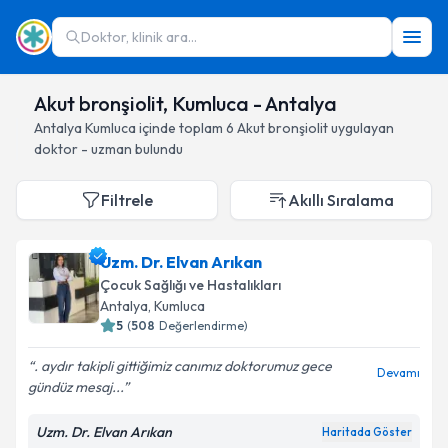
Doktor, klinik ara...
Akut bronşiolit, Kumluca - Antalya
Antalya
Kumluca
içinde toplam
6
Akut bronşiolit
uygulayan
doktor - uzman bulundu
Filtrele
Akıllı Sıralama
Uzm. Dr. Elvan Arıkan
Çocuk Sağlığı ve Hastalıkları
Antalya
, Kumluca
5
(
508
Değerlendirme)
. aydır takipli gittiğimiz canımız doktorumuz️ gece
Devamı
gündüz mesaj...
Uzm. Dr. Elvan Arıkan
Haritada Göster