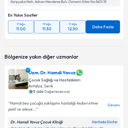
Karşıyaka Mah. Adnan Menderes Bulv. Osmanlı Sitesi No:56D/15
En Yakın Saatler
17 Ağu
17 Ağu
17 Ağu
Daha Fazla
11:00
11:30
12:30
Bölgenize yakın diğer uzmanlar
Uzm. Dr. Hamdi Yavuz
Çocuk Sağlığı ve Hastalıkları
Antalya
, Serik
5
(
444
Değerlendirme)
Hamdi bey çocuğa yaklaşımı hastalığı tedavi etme
Devamı
şekli ve aileye...
Dr. Hamdi Yavuz Çocuk Kliniği
Haritada Göster