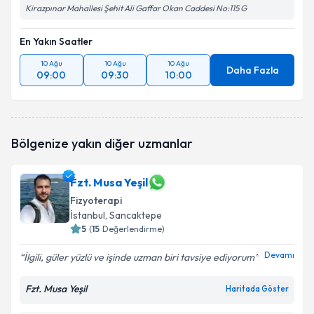
Kirazpınar Mahallesi Şehit Ali Gaffar Okan Caddesi No:115 G
En Yakın Saatler
10 Ağu
10 Ağu
10 Ağu
Daha Fazla
09:00
09:30
10:00
Bölgenize yakın diğer uzmanlar
Fzt. Musa Yeşil
Fizyoterapi
İstanbul
, Sancaktepe
5
(
15
Değerlendirme)
Devamı
İlgili, güler yüzlü ve işinde uzman biri tavsiye ediyorum
Fzt. Musa Yeşil
Haritada Göster