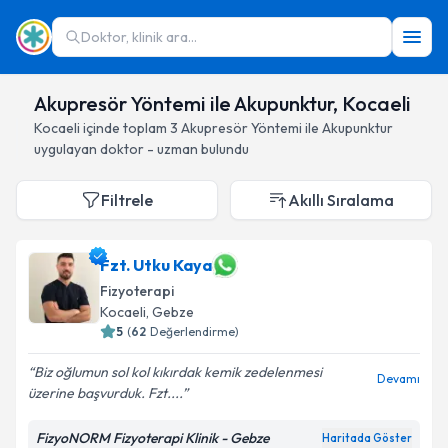
Doktor, klinik ara...
Akupresör Yöntemi ile Akupunktur, Kocaeli
Kocaeli
içinde toplam
3
Akupresör Yöntemi ile Akupunktur
uygulayan doktor - uzman bulundu
Filtrele
Akıllı Sıralama
Fzt. Utku Kaya
Fizyoterapi
Kocaeli
, Gebze
5
(
62
Değerlendirme)
Biz oğlumun sol kol kıkırdak kemik zedelenmesi
Devamı
üzerine başvurduk. Fzt....
FizyoNORM Fizyoterapi Klinik - Gebze
Haritada Göster