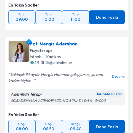
En Yakın Saatler
Yarın
Yarın
Yarın
Daha Fazla
09:00
10:00
11:00
Fzt. Nergis Ademhan
Fizyoterapi
İstanbul
, Kadıköy
4.9
(
8
Değerlendirme)
Yaklaşık iki aydır Nergis Hanımla çalışıyoruz, şu ana
Devamı
kadar hiçbir...
Ademhan Terapi
Haritada Göster
ACIBADEM MAH. ACIBADEM CD. NO:87 KAT:4 D:8A - 34000
En Yakın Saatler
10 Ağu
10 Ağu
10 Ağu
Daha Fazla
08:00
08:50
09:40