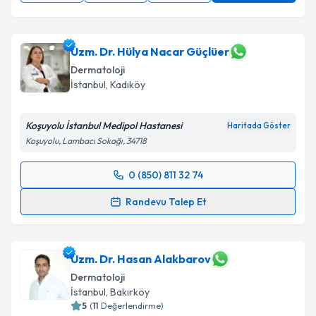
Uzm. Dr. Hülya Nacar Güçlüer
Dermatoloji
İstanbul
, Kadıköy
Koşuyolu İstanbul Medipol Hastanesi
Haritada Göster
Koşuyolu, Lambacı Sokağı, 34718
0 (850) 811 32 74
Randevu Takvimi Talebi
Randevu Talep Et
Uzm. Dr. Hülya Nacar Güçlüer
için randevu takvimi
talebi oluşturun. Size bu uzmandan randevu almanız
için bir takvim hazırlandığında e-posta ile
Uzm. Dr. Hasan Alakbarov
bilgilendireceğiz.
Dermatoloji
İstanbul
, Bakırköy
E-posta Adresiniz
5
(
11
Değerlendirme)