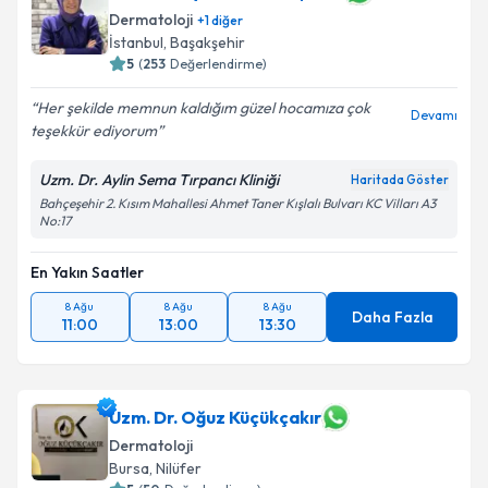
Dermatoloji
+
1
diğer
İstanbul
, Başakşehir
5
(
253
Değerlendirme)
Her şekilde memnun kaldığım güzel hocamıza çok
Devamı
teşekkür ediyorum
Uzm. Dr. Aylin Sema Tırpancı Kliniği
Haritada Göster
Bahçeşehir 2. Kısım Mahallesi Ahmet Taner Kışlalı Bulvarı KC Vilları A3
No:17
En Yakın Saatler
8 Ağu
8 Ağu
8 Ağu
Daha Fazla
11:00
13:00
13:30
Uzm. Dr. Oğuz Küçükçakır
Dermatoloji
Bursa
, Nilüfer