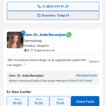
0 (850) 474 91 20
Randevu Takvimi Talebi
Randevu Talep Et
Uzm. Dr. Eda Kibar Atasoy
için randevu takvimi
talebi oluşturun. Size bu uzmandan randevu almanız
için bir takvim hazırlandığında e-posta ile
Uzm. Dr. Aida Berenjian
bilgilendireceğiz.
Dermatoloji
İstanbul
, Ataşehir
E-posta Adresiniz
5
(
7
Değerlendirme)
Ben kendisine botox dolgu ve ip uygulamasi yaptirdim
Devamı
cok dogal...
Kişisel verilerimin işlenmesine ilişkin
Aydınlatma
Uzm. Dr. Aida Berenjian
Haritada Göster
Metni
'ni okudum ve kişisel verilerimin belirtilen
Atatürk mahallesi Ertuğrul Gazi sokak Metropol A1 blok D 610 34642
kapsamda işlenmesini kabul ediyorum.
En Yakın Saatler
Takvim Talebini Gönder
Yarın
Yarın
Yarın
Daha Fazla
10:00
10:30
11:00