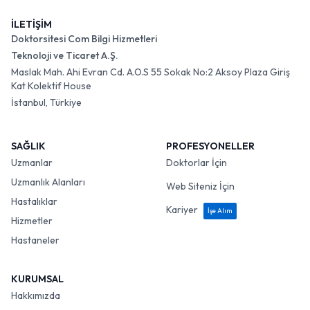
İLETİŞİM
Doktorsitesi Com Bilgi Hizmetleri
Teknoloji ve Ticaret A.Ş.
Maslak Mah. Ahi Evran Cd. A.O.S 55 Sokak No:2 Aksoy Plaza Giriş
Kat Kolektif House
İstanbul, Türkiye
SAĞLIK
PROFESYONELLER
Uzmanlar
Doktorlar İçin
Uzmanlık Alanları
Web Siteniz İçin
Hastalıklar
Kariyer
İşe Alım
Hizmetler
Hastaneler
KURUMSAL
Hakkımızda