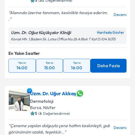
5
(
50
Değerlendirme)
Alanında üzerine tanımam, kesinlikle tavsiye ederim.
Devamı
.
Uzm. Dr. Oğuz Küçükçakır Kliniği
Haritada Göster
Konak Mh. 1.Badem Sk. Lotus Office No:26 A Blok T Kat D:104 16315
En Yakın Saatler
Yarın
Yarın
Yarın
Daha Fazla
14:00
15:00
16:00
Uzm. Dr. Uğur Akkaş
Dermatoloji
Bursa
, Nilüfer
5
(
6
Değerlendirme)
Çeneme yapılan dolguyla çene hattım keskinleşti, gıdı
Devamı
görünümüm azaldı, teşekkür...