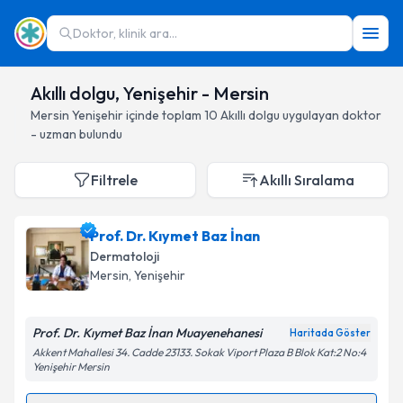
Doktor, klinik ara...
Akıllı dolgu, Yenişehir - Mersin
Mersin
Yenişehir
içinde toplam
10
Akıllı dolgu
uygulayan doktor
- uzman bulundu
Filtrele
Akıllı Sıralama
Prof. Dr. Kıymet Baz İnan
Dermatoloji
Mersin
, Yenişehir
Prof. Dr. Kıymet Baz İnan Muayenehanesi
Haritada Göster
Akkent Mahallesi 34. Cadde 23133. Sokak Viport Plaza B Blok Kat:2 No:4
Yenişehir Mersin