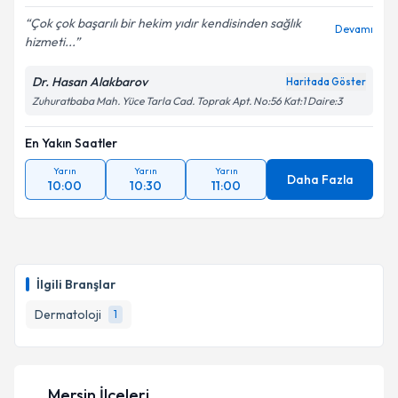
Çok çok başarılı bir hekim yıdır kendisinden sağlık
Devamı
hizmeti...
Kişisel verilerimin işlenmesine ilişkin
Aydınlatma
Dr. Hasan Alakbarov
Haritada Göster
Metni
'ni okudum ve kişisel verilerimin belirtilen
Zuhuratbaba Mah. Yüce Tarla Cad. Toprak Apt. No:56 Kat:1 Daire:3
kapsamda işlenmesini kabul ediyorum.
En Yakın Saatler
Takvim Talebini Gönder
Yarın
Yarın
Yarın
Daha Fazla
10:00
10:30
11:00
İlgili Branşlar
Dermatoloji
1
Mersin İlçeleri