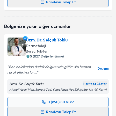
Randevu Talep Et
Randevu Takvimi Talebi
Prof. Dr. Kıymet Baz İnan
için randevu takvimi talebi
Bölgenize yakın diğer uzmanlar
oluşturun. Size bu uzmandan randevu almanız için bir
takvim hazırlandığında e-posta ile bilgilendireceğiz.
Uzm. Dr. Selçuk Toklu
E-posta Adresiniz
Dermatoloji
Bursa
, Nilüfer
5
(
1127
Değerlendirme)
Ben belcikadan dudak dolgusu icin gittim sizi hemen
Kişisel verilerimin işlenmesine ilişkin
Aydınlatma
Devamı
rarat ettiriyorlar...
Metni
'ni okudum ve kişisel verilerimin belirtilen
kapsamda işlenmesini kabul ediyorum.
Uzm. Dr. Selçuk Toklu
Haritada Göster
Ahmet Yesevi Mah. Sanayi Cad. Yıldız Plaza No : 519 İç Kapı No : 10 Kat : 4
Takvim Talebini Gönder
0 (850) 811 61 86
Randevu Takvimi Talebi
Randevu Talep Et