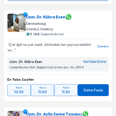
Uzm. Dr. Selçuk Toklu
için randevu takvimi talebi
oluşturun. Size bu uzmandan randevu almanız için bir
takvim hazırlandığında e-posta ile bilgilendireceğiz.
Uzm. Dr. Kübra Esen
Dermatoloji
E-posta Adresiniz
İstanbul
, Kadıköy
5
(
248
Değerlendirme)
Çok ilgili ve çok nazik. Aklımdaki her şeyi sorabildim
Devamı
ve...
Kişisel verilerimin işlenmesine ilişkin
Aydınlatma
Metni
'ni okudum ve kişisel verilerimin belirtilen
Uzm. Dr. Kübra Esen
Haritada Göster
kapsamda işlenmesini kabul ediyorum.
Cadde Bostan Mah. Bağdat Cad.Arıtan Apt.. No: 289/8
Takvim Talebini Gönder
En Yakın Saatler
Yarın
Yarın
Yarın
Daha Fazla
10:30
11:00
11:30
Uzm. Dr. Aylin Sema Tırpancı