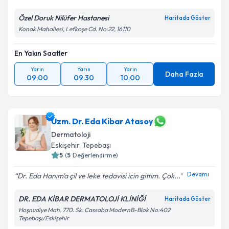
Özel Doruk Nilüfer Hastanesi
Haritada Göster
Konak Mahallesi, Lefkoşe Cd. No:22, 16110
En Yakın Saatler
Yarın
Yarın
Yarın
Daha Fazla
09:00
09:30
10:00
Uzm. Dr. Eda Kibar Atasoy
Dermatoloji
Eskişehir
, Tepebaşı
5
(
5
Değerlendirme)
Devamı
Dr. Eda Hanım'a çil ve leke tedavisi icin gittim. Çok...
DR. EDA KİBAR DERMATOLOJİ KLİNİĞİ
Haritada Göster
Hoşnudiye Mah. 770. Sk. Cassaba ModernB-Blok No:402
Tepebaşı/Eskişehir